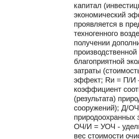
капитал (инвестиц
экономический эфф
проявляется в пр
техногенного возд
получении дополни
производственной 
благоприятной эко
затраты (стоимост
эффект; Rи = П/И 
коэффициент соот
(результата) прир
сооружений); Д/О
природоохранных з
ОЧ/И = УОЧ - удел
вес стоимости очи