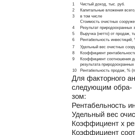
1
Чистый доход, тыс. руб.
2
Капитальные вложения всего,
3
в том числе
Стоимость очистных сооружен
4
Результат природоохранных з
5
Выручка (нетто) от продаж, т
6
Рентабельность инвестиций, % 
7
Удельный вес очистных соору
8
Коэффициент рентабельности 
9
Коэффициент соотношения до
результата природоохранных за
10
Рентабельность продаж, % (п.1
Для факторного а
следующим обра-
зом:
Рентабельность и
Удельный вес очи
Коэффициент х ре
Коэффициент соот