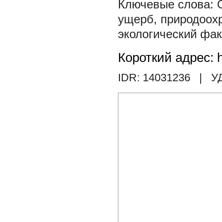
ущерб
,
природоох
экологический фак
Короткий адрес: h
IDR: 14031236
| У