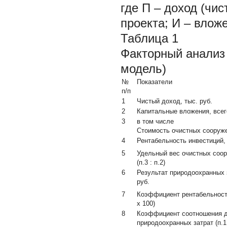
где П – доход (чи
проекта; И – влож
Таблица 1
Факторный анализ
модель)
№
Показатели
п/п
1
Чистый доход, тыс. руб.
2
Капитальные вложения, всего
3
в том числе
Стоимость очистных сооруже
4
Рентабельность инвестиций, %
5
Удельный вес очистных соо
(п.3 : п.2)
6
Результат природоохранных з
руб.
7
Коэффициент рентабельности
х 100)
8
Коэффициент соотношения д
природоохранных затрат (п.1 