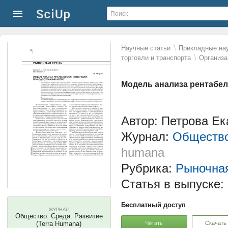
\
Научные статьи
Прикладные нау
\
торговли и транспорта
Организа
Модель анализа рентабе
Автор: Петрова Ек
Журнал:
Общество
humana
Рубрика:
Рыночна
Статья в выпуске:
Бесплатный доступ
ЖУРНАЛ
Общество. Среда. Развитие
Читать
Скачать
(Terra Humana)