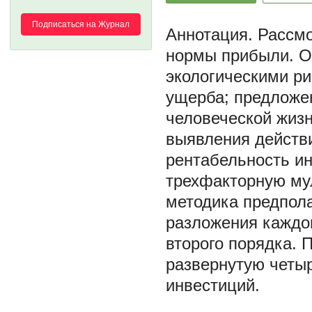
Подписаться на Журнал
Рассмо
нормы прибыли. О
экологическими р
ущерба; предложе
человеческой жиз
выявления действ
рентабельность ин
трехфакторную му
методика предпола
разложения каждог
второго порядка. 
развернутую четы
инвестиций.