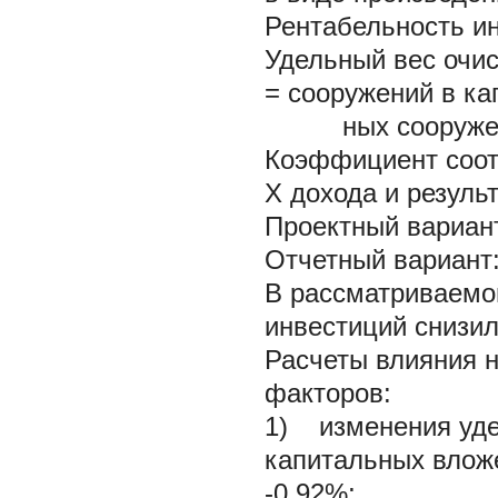
Рентабельность и
Удельный вес очи
=
сооружений в ка
ных сооружен
Коэффициент соо
X
дохода и резуль
Проектный вариант
Отчетный вариант: 
В рассматриваемо
инвестиций снизил
Расчеты влияния 
факторов:
1) изменения уде
капитальных вложе
-0,92%;