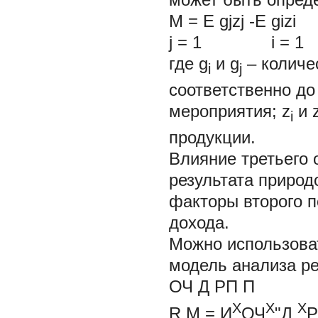
М = E gjzj -E gi
j
=
1
i
=
1
где
g
и
g
– количе
i
j
соответственно до
мероприятия;
z
и
i
продукции.
Влияние третьего 
результата природ
факторы второго п
дохода.
Можно использова
модель анализа р
ОЧ Д РП П
X
X
X
R
M
=
И
ОЧ
"Д
Р