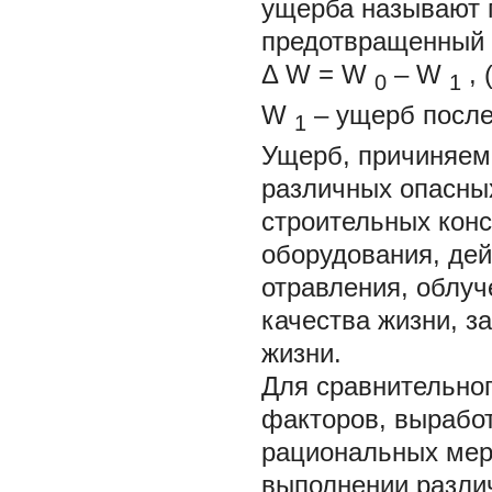
ущерба называют 
предотвращенный 
Δ
W
=
W
–
W
, 
0
1
W
– ущерб после
1
Ущерб, причиняемы
различных опасны
строительных кон
оборудования, дей
отравления, облуч
качества жизни, з
жизни.
Для сравнительног
факторов, вырабо
рациональных мер
выполнении разли