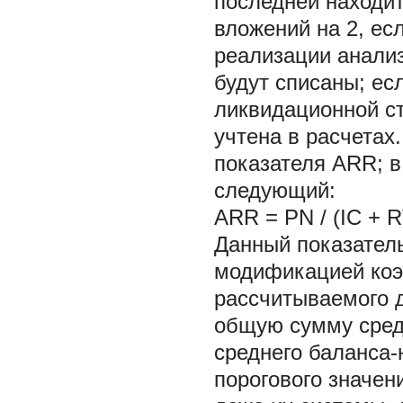
последней находи
вложений на 2, ес
реализации анализ
будут списаны; ес
ликвидационной ст
учтена в расчетах
показателя ARR; в
следующий:
ARR = PN / (IC + RV
Данный показатель
модификацией коэ
рассчитываемого 
общую сумму средс
среднего баланса-
порогового значен