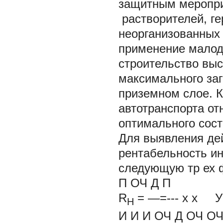
защитным меропри
растворителей, г
неорганизованных
применение малод
строительство выс
максимального за
приземном слое. 
автотранспорта от
оптимального сост
Для выявления де
рентабельность ин
следующую
тр
ех
П ОЧ Д П
R
= —=---
x x
У
H
И
И И ОЧ Д
ОЧ ОЧ