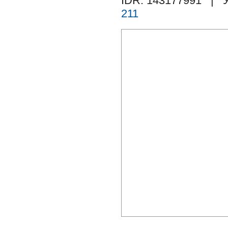
IDR: 143177991
| У
211