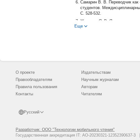
Самарин В. В. Переводчик как 
студентов. Междисциплинарные 
С. 528-532.
Жданова Я. В. Язык уголовного
Еще
экономики: мат-лы X междунар.
Российский фонд фундаментальн
Орлова А. А. О реализации при
Проблемы правоохранительной д
Гуськова А. В. Функция перевод
О проекте
Издательствам
Правообладателям
Научным журналам
Правила пользования
Авторам
Контакты
Читателям
Русский
Разработчик: ООО "Технологии мобильного чтения"
Государственная аккредитация IT: АО-20230321-12352390637-