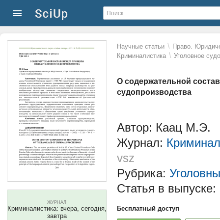
\
Научные статьи
Право. Юридиче
\
Криминалистика
Уголовное суд
О содержательной соста
судопроизводства
Автор: Каац М.Э.
Журнал:
Криминали
vsz
Рубрика:
Уголовны
Статья в выпуске:
ЖУРНАЛ
Криминалистика: вчера, сегодня,
Бесплатный доступ
завтра