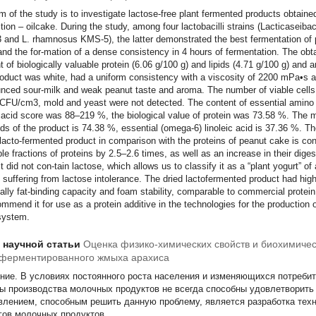
m of the study is to investigate lactose-free plant fermented products obtaine
tion – oilcake. During the study, among four lactobacilli strains (Lacticaseib
and L. rhamnosus KMS-5), the latter demonstrated the best fermentation of 
and the for-mation of a dense consistency in 4 hours of fermentation. The obt
t of biologically valuable protein (6.06 g/100 g) and lipids (4.71 g/100 g) and
oduct was white, had a uniform consistency with a viscosity of 2200 mPa•s a
nced sour-milk and weak peanut taste and aroma. The number of viable cells o
CFU/cm3, mold and yeast were not detected. The content of essential amino 
acid score was 88–219 %, the biological value of protein was 73.58 %. The ma
pids of the product is 74.38 %, essential (omega-6) linoleic acid is 37.36 %. The
 lacto-fermented product in comparison with the proteins of peanut cake is co
ble fractions of proteins by 2.5–2.6 times, as well as an increase in their dige
t did not con-tain lactose, which allows us to classify it as a “plant yogurt” of
 suffering from lactose intolerance. The dried lactofermented product had high
ally fat-binding capacity and foam stability, comparable to commercial protein
ommend it for use as a protein additive in the technologies for the production 
system.
т научной статьи
Оценка физико-химических свойств и биохимичес
оферментированного жмыха арахиса
ние.
В условиях постоянного роста населения и изменяющихся потреби
ы производства молочных продуктов не всегда способны удовлетворить
влением, способным решить данную проблему, является разработка тех
гов молочных продуктов.