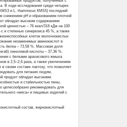
нтированных продуктов, полученных с
а. В ходе исследования среди четырех
ei КМS3 и L. rhamnosus КМS5) последний
м снижением рН и образованием плотной
укт обладал высоким содержанием
еской ценностью – 76 ккал/318 кДж на 100
·с и степенью синерезиса 45 %, а также
 жизнеспособных клеток молочнокислых
ержание незаменимых аминокислот в
ость белка – 73,58 %. Массовая доля
ега6) линолевой кислоты – 37,36 %.
нении с белками арахисового жмыха
в в 2,5–2,6 раза, а также увеличением
в своем составе лактозу, что позволяет
мендовать для питания людям,
й продукт обладал высокими
собностью и стабильностью пены,
го целесообразно рекомендовать для
ительного «мяса» и пищевых изделий с
окислотный состав
,
жирнокислотный