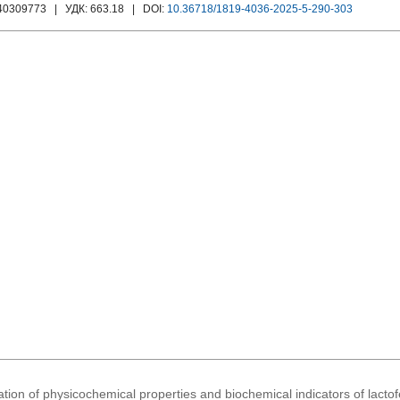
140309773
| УДК:
663.18
| DOI:
10.36718/1819-4036-2025-5-290-303
ation of physicochemical properties and biochemical indicators of lact