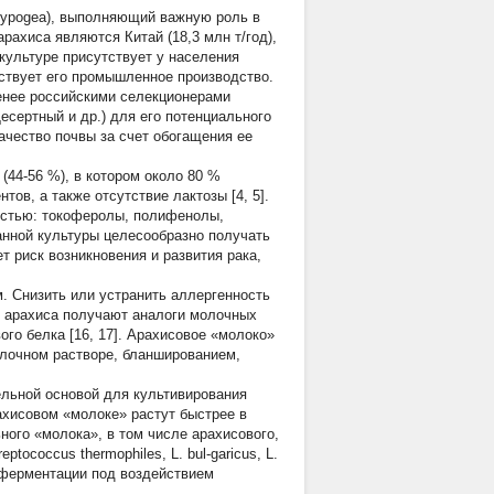
hypogea), выполняющий важную роль в
ахиса являются Китай (18,3 млн т/год),
й культуре присутствует у населения
тствует его промышленное производство.
 менее российскими селекционерами
сертный и др.) для его потенциального
ачество почвы за счет обогащения ее
(44-56 %), в котором около 80 %
в, а также отсутствие лактозы [4, 5].
ностью: токоферолы, полифенолы,
анной культуры целесообразно получать
т риск возникновения и развития рака,
. Снизить или устранить аллергенность
н арахиса получают аналоги молочных
го белка [16, 17]. Арахисовое «молоко»
лочном растворе, бланшированием,
ельной основой для культивирования
ахисовом «молоке» растут быстрее в
ного «молока», в том числе арахисового,
reptococcus thermophiles, L. bul-garicus, L.
 ферментации под воздействием