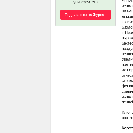
университета
испол
штамм
Подписаться на Журнал
демон
конси
биолог
г. Пр
выраж
бакте
проду
ненас
Увели
подтв
их пе
отнес
страд
функц
сравн
испол
пенно
соста
Корот