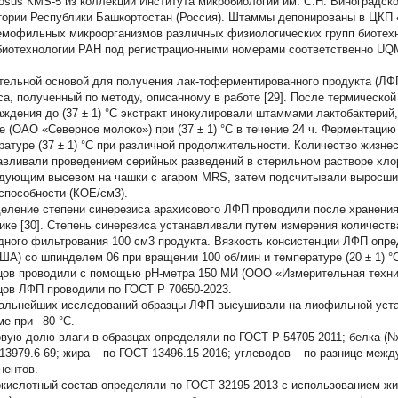
osus
КМS-5 из коллекции Института микробиологии им. С.Н. Виноградск
тории Республики Башкортостан (Россия). Штаммы депонированы в ЦКП 
емофильных микроорганизмов различных физиологических групп биотех
иотехнологии РАН под регистрационными номерами соответственно UQ
.
тельной основой для получения лак-тоферментированного продукта (Л
са, полученный по методу, описанному в работе [29]. После термической о
аждения до (37 ± 1) °С экстракт инокулировали штаммами лактобактери
е (ОАО «Северное молоко») при (37 ± 1) °С в течение 24 ч. Ферментацию
ратуре (37 ± 1) °С при различной продолжительности. Количество жизне
авливали проведением серийных разведений в стерильном растворе хлори
дующим высевом на чашки с агаром MRS, затем подсчитывали выросшие
способности (КОЕ/см3).
еление степени синерезиса арахисового ЛФП проводили после хранения в 
ике [30]. Степень синерезиса устанавливали путем измерения количеств
дного фильтрования 100 см3 продукта. Вязкость консистенции ЛФП опреде
США) со шпинделем 06 при вращении 100 об/мин и температуре (20 ± 1) °
цов проводили с помощью pH-метра 150 МИ (ООО «Измерительная техни
цов ЛФП проводили по ГОСТ Р 70650-2023.
альнейших исследований образцы ЛФП высушивали на лиофильной устан
ме при –80 °С.
вую долю влаги в образцах определяли по ГОСТ Р 54705-2011; белка (Nx6
13979.6-69; жира – по ГОСТ 13496.15-2016; углеводов – по разнице меж
нентов.
кислотный состав определяли по ГОСТ 32195-2013 с использованием жи