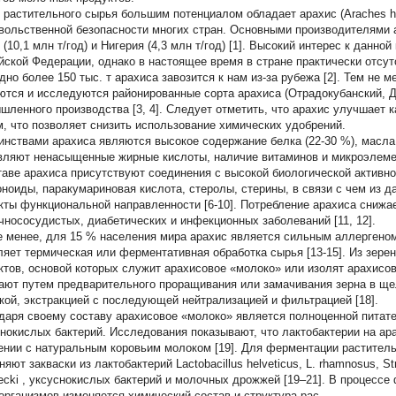
 растительного сырья большим потенциалом обладает арахис (Araches 
вольственной безопасности многих стран. Основными производителями ар
(10,1 млн т/год) и Нигерия (4,3 млн т/год) [1]. Высокий интерес к данно
йской Федерации, однако в настоящее время в стране практически отсу
дно более 150 тыс. т арахиса завозится к нам из-за рубежа [2]. Тем не
ются и исследуются районированные сорта арахиса (Отрадокубанский, Де
шленного производства [3, 4]. Следует отметить, что арахис улучшает к
м, что позволяет снизить использование химических удобрений.
инствами арахиса являются высокое содержание белка (22-30 %), масла 
вляют ненасыщенные жирные кислоты, наличие витаминов и микроэлементо
таве арахиса присутствуют соединения с высокой биологической актив
ноиды, паракумариновая кислота, стеролы, стерины, в связи с чем из д
кты функциональной направленности [6-10]. Потребление арахиса снижае
чнососудистых, диабетических и инфекционных заболеваний [11, 12].
е менее, для 15 % населения мира арахис является сильным аллергеном
ляет термическая или ферментативная обработка сырья [13-15]. Из зере
ктов, основой которых служит арахисовое «молоко» или изолят арахисово
ают путем предварительного проращивания или замачивания зерна в ще
кой, экстракцией с последующей нейтрализацией и фильтрацией [18].
даря своему составу арахисовое «молоко» является полноценной питат
нокислых бактерий. Исследования показывают, что лактобактерии на ар
ении с натуральным коровьим молоком [19]. Для ферментации раститель
няют закваски из лактобактерий
Lactobacillus helveticus, L. rhamnosus, St
ecki
, уксуснокислых бактерий и молочных дрожжей [19–21]. В процессе
организмов изменяется химический состав и структура рас-