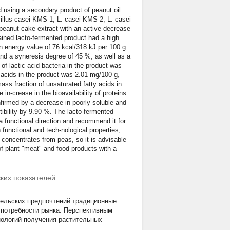
d using a secondary product of peanut oil
acillus casei KMS-1, L. casei KMS-2, L. casei
peanut cake extract with an active decrease
ained lacto-fermented product had a high
 an energy value of 76 kcal/318 kJ per 100 g.
nd a syneresis degree of 45 %, as well as a
f lactic acid bacteria in the product was
acids in the product was 2.01 mg/100 g,
ss fraction of unsaturated fatty acids in
 in-crease in the bioavailability of proteins
nfirmed by a decrease in poorly soluble and
stibility by 9.90 %. The lacto-fermented
 a functional direction and recommend it for
 functional and tech-nological properties,
 concentrates from peas, so it is advisable
of plant "meat" and food products with a
ких показателей
тельских предпочтений традиционные
 потребности рынка. Перспективным
нологий получения растительных