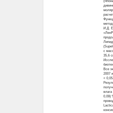
(Япон
дивин
моляр
расче
Функц
метод
И.Д. 
«ЛенР
продо
Липид
(Supe
c мас
35,6 с
Иссле
биоте
Все э
2007 
< 0,05
Резул
получ
влага 
0,09)
прово
Lactic
конси