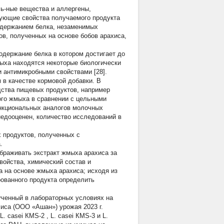
ль-ные вещества и аллергены,
рующие свойства получаемого продукта
содержанием белка, незаменимых
в, полученных на основе бобов арахиса,
одержание белка в котором достигает до
мыха находятся некоторые биологически
 антимикробными свойствами [28].
 в качестве кормовой добавки. В
дства пищевых продуктов, например
ого жмыха в сравнении с цельными
ункциональных аналогов молочных
едооценен, количество исследований в
 продуктов, полученных с
.
браживать экстракт жмыха арахиса за
ойства, химический состав и
а на основе жмыха арахиса; исходя из
рованного продукта определить
ученный в лабораторных условиях на
хиса (ООО «Ашан») урожая 2023 г.
 L. сasei
КМS-2
, L. casei
КМS-3
и L.