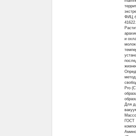
rhamn
терри
экстр
ФИЦ б
41622
Расти
арахи
и охл
молок
темпе
устан
после
жизне
Опред
метод
свобо
Pro (
образ
образ
Для д
вакуу
Массо
ГОСТ 
компо
Амино