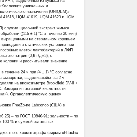
ого РАН, выделенные из кумыса на
«Коллекция уникальных и
нологического назначения (UNIQEM)»
M 41618, UQM 41619, UQM 41620 и UQM
ФП) служил щелочной экстракт жмыха
бработки ((115 ± 1) °С в течение 30 мин)
й, выращенными на стерильном коровьем
 проводили в статических условиях при
способных клеток лактобактерий в ЛФП
стого натрия (0,9 г/дм3), с
 колонии и рассчитывали значение
течение 24 ч при (4 ± 1) °С согласно
а сыворотки, выделившейся за 2 ч
ляли на вискозиметре Brookfield DV-II +
C. Измерения активной кислотности
ка»). Органолептическую оценку
овке FreeZo-ne Labconco (США) в
,25) – по ГОСТ 10846-91; зольности – по
ду 100 % и суммой остальных
дкостного хроматографа фирмы «Hitachi»