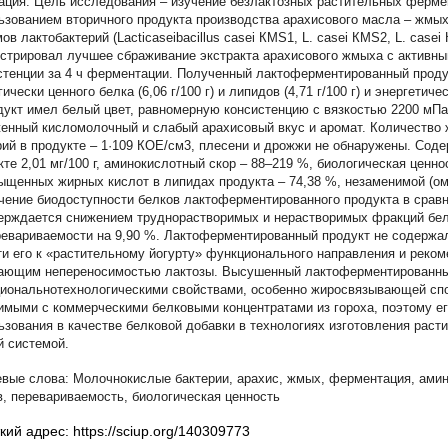
Цель исследования – изучение безлактозных растительных ферме
ьзованием вторичного продукта производства арахисового масла – жмых
ов лактобактерий (Lacticaseibacillus casei КМS1, L. сasei КМS2, L. cas
стрировал лучшее сбраживание экстракта арахисового жмыха с активны
стенции за 4 ч ферментации. Полученный лактоферментированный прод
ически ценного белка (6,06 г/100 г) и липидов (4,71 г/100 г) и энергетич
одукт имел белый цвет, равномерную консистенцию с вязкостью 2200 мПа
енный кисломолочный и слабый арахисовый вкус и аромат. Количество
рий в продукте – 1·109 КОЕ/см3, плесени и дрожжи не обнаружены. Сод
кте 2,01 мг/100 г, аминокислотный скор – 88–219 %, биологическая ценн
ыщенных жирных кислот в липидах продукта – 74,38 %, незаменимой (ом
чение биодоступности белков лактоферментированного продукта в срав
ерждается снижением труднорастворимых и нерастворимых фракций белко
ревариваемости на 9,90 %. Лактоферментированный продукт не содержал 
ти его к «растительному йогурту» функционального направления и реко
ающим непереносимостью лактозы. Высушенный лактоферментированны
иональнотехнологическими свойствами, особенно жиросвязывающей спо
имыми с коммерческими белковыми концентратами из гороха, поэтому е
ьзования в качестве белковой добавки в технологиях изготовления раст
й системой.
Молочнокислые бактерии
,
арахис
,
жмых
,
ферментация
,
амин
в
,
перевариваемость
,
биологическая ценность
кий адрес: https://sciup.org/140309773