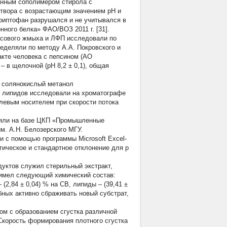
анным сополимером стирола с
створа с возрастающим значением рН и
триптофан разрушался и не учитывался в
ного белка» ФАО/ВОЗ 2011 г. [31].
исового жмыха и ЛФП исследовали по
еделяли по методу А.А. Покровского и
акте человека с пепсином (АО
– в щелочной (рН 8,2 ± 0,1), общая
 солянокислый метанол
тав липидов исследовали на хроматографе
гелевым носителем при скорости потока
ляли на базе ЦКП «Промышленные
м. А.Н. Белозерского МГУ.
и с помощью программы Microsoft Excel-
ическое и стандартное отклонение для р
уктов служил стерильный экстракт,
 имел следующий химический состав:
– (2,84 ± 0,04) % на СВ, липиды – (39,41 ±
обных активно сбраживать новый субстрат,
ом с образованием сгустка различной
 Скорость формирования плотного сгустка