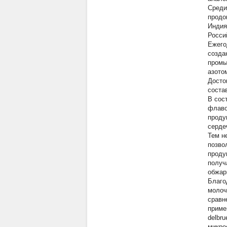
Среди
продо
Индия 
Росси
Ежего
созда
промы
азото
Досто
соста
В сос
флаво
проду
серде
Тем н
позво
проду
получ
обжар
Благо
молоч
сравн
приме
delbru
микро