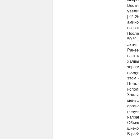
Вестн
увели
[22–2
амино
возра
После
50 %,
актив
Ранее
насто
халвы
зерна
проду
этом 
Цель 
испол
Задач
меньш
орган
получ
напра
Объек
шнеко
В раб