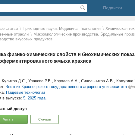
Подписки
\
\
ые статьи
Прикладные науки. Медицина. Технология
Химическая тех
\
венные отрасли
Микробиологические производства. Бродильные произ
водство вкусовых продуктов
ка физико-химических свойств и биохимических показ
оферментированного жмыха арахиса
: Куликов Д.С., Уланова Р.В., Королев А.А., Синельников А.В., Калугина 
ал:
Вестник Красноярского государственного аграрного университета
@ve
ка:
Пищевые технологии
я в выпуске:
5, 2025 года.
атный доступ
Читать
Скачать