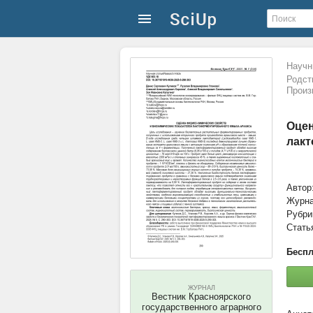
Научн
Родст
Произ
Оцен
лакт
Автор
Журн
Рубри
Стать
Беспл
ЖУРНАЛ
Вестник Красноярского
государственного аграрного