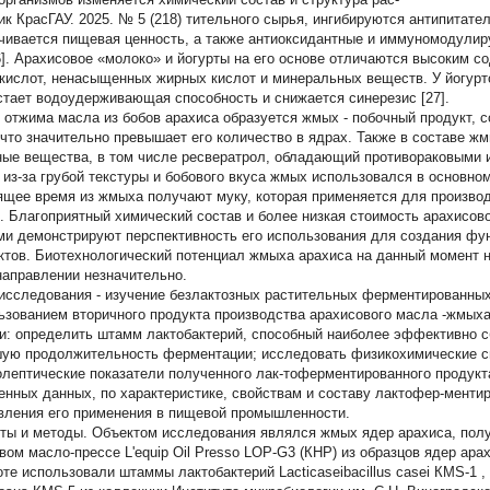
ик КрасГАУ. 2025. № 5 (218)
тительного сырья, ингибируются антипитате
чивается пищевая ценность, а также антиоксидантные и иммуномодули
6]. Арахисовое «молоко» и йогурты на его основе отличаются высоким 
кислот, ненасыщенных жирных кислот и минеральных веществ. У йогурто
стает водоудерживающая способность и снижается синерезис [27].
 отжима масла из бобов арахиса образуется жмых - побочный продукт, с
 что значительно превышает его количество в ядрах. Также в составе ж
ные вещества, в том числе ресвератрол, обладающий противораковыми и
 из-за грубой текстуры и бобового вкуса жмых использовался в основном
ящее время из жмыха получают муку, которая применяется для произво
. Благоприятный химический состав и более низкая стоимость арахисов
ми демонстрируют перспективность его использования для создания ф
ктов. Биотехнологический потенциал жмыха арахиса на данный момент н
направлении незначительно.
исследования
- изучение безлактозных растительных ферментированных
ьзованием вторичного продукта производства арахисового масла -жмыха
и:
определить штамм лактобактерий, способный наиболее эффективно с
ую продолжительность ферментации; исследовать физикохимические св
олептические показатели полученного лак-тоферментированного продукт
енных данных, по характеристике, свойствам и составу лактофер-менти
вления его применения в пищевой промышленности.
ты и методы. Объектом исследования являлся жмых ядер арахиса, пол
вом масло-прессе L'equip Oil Presso LOP-G3 (КНР) из образцов ядер ара
оте использовали штаммы лактобактерий
Lacticaseibacillus casei
КМS-1
,