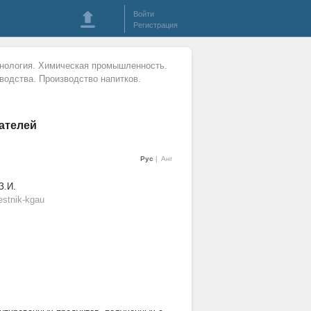
Войти
Регистрация
нология. Химическая промышленность.
водства. Производство напитков.
ателей
Рус
Анг
З.И.
stnik-kgau