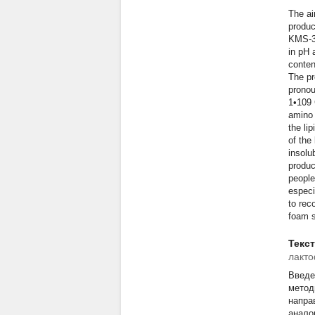
The ai
produc
KMS-3 
in pH 
conten
The pr
pronou
1•109 
amino 
the li
of the
insolu
produc
people
especi
to rec
foam 
Текс
лакт
Введе
метод
напра
анало