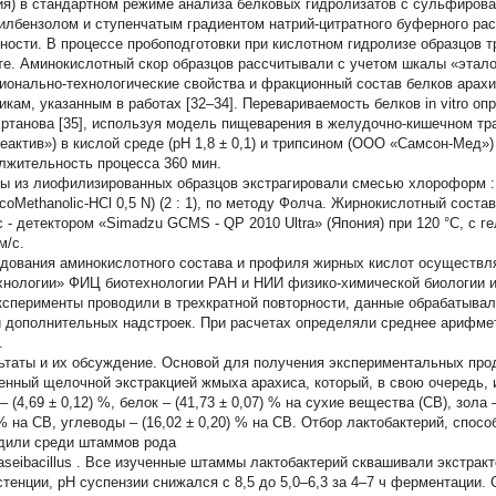
ия) в стандартном режиме анализа белковых гидролизатов с сульфиров
илбензолом и ступенчатым градиентом натрий-цитратного буферного ра
ности. В процессе пробоподготовки при кислотном гидролизе образцов 
те. Аминокислотный скор образцов рассчитывали с учетом шкалы «эталон
ионально-технологические свойства и фракционный состав белков арах
икам, указанным в работах [32–34]. Перевариваемость белков
in vitro
опр
Ертанова [35], используя модель пищеварения в желудочно-кишечном тр
еактив») в кислой среде (рН 1,8 ± 0,1) и трипсином (ООО «Самсон-Мед») 
лжительность процесса 360 мин.
ы из лиофилизированных образцов экстрагировали смесью хлороформ :
lcoMethanolic-HCl 0,5 N) (2 : 1), по методу Фолча. Жирнокислотный сос
с
‐
детектором «Simadzu GCMS
‐
QP 2010 Ultra» (Япония) при 120 °С, с 
м/с.
дования аминокислотного состава и профиля жирных кислот осуществ
хнологии» ФИЦ биотехнологии РАН и НИИ физико-химической биологии и
ксперименты проводили в трехкратной повторности, данные обрабатывал
и дополнительных надстроек. При расчетах определяли среднее арифмет
.
ьтаты и их обсуждение.
Основой для получения экспериментальных прод
енный щелочной экстракцией жмыха арахиса, который, в свою очередь,
– (4,69 ± 0,12) %, белок – (41,73 ± 0,07) % на сухие вещества (СВ), зола 
 % на СВ, углеводы – (16,02 ± 0,20) % на СВ. Отбор лактобактерий, спос
дили среди штаммов рода
aseibacillus
. Все изученные штаммы лактобактерий сквашивали экстракт
стенции, рН суспензии снижался с 8,5 до 5,0–6,3 за 4–7 ч ферментации.