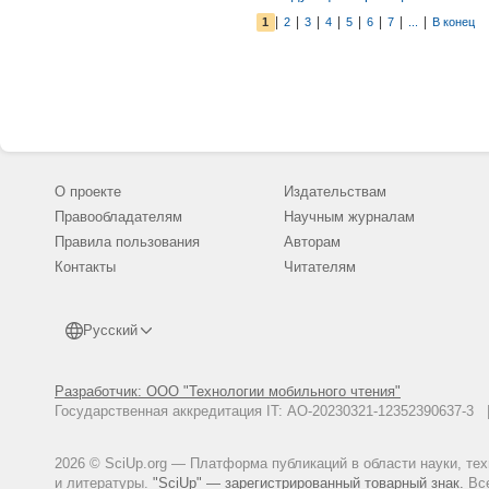
электротерми
|
|
|
|
|
|
|
|
1
2
3
4
5
6
7
...
В конец
способов форт
сочетанного о
инактивирован
функциональн
рациональные 
штамма (50 мг
железа (90,7 
динамика пов
инактивирова
содержания ми
ферментолиза
свободных ами
О проекте
Издательствам
принципиальна
Правообладателям
Научным журналам
Правила пользования
Авторам
Контакты
Читателям
Русский
Разработчик: ООО "Технологии мобильного чтения"
Государственная аккредитация IT: АО-20230321-12352390637-
2026 © SciUp.org — Платформа публикаций в области науки, те
и литературы.
"SciUp" — зарегистрированный товарный знак.
Все