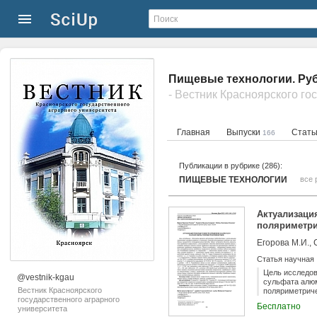
Пищевые технологии. Руб
Главная
Выпуски
Стат
166
Публикации в рубрике (286):
ПИЩЕВЫЕ ТЕХНОЛОГИИ
все 
Актуализаци
поляриметр
Егорова М.И., 
Статья научная
Цель исследов
@vestnik-kgau
сульфата алюм
Вестник Красноярского
поляриметриче
государственного аграрного
использование
Бесплатно
университета
применения ки