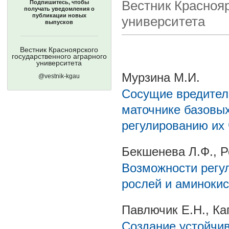
Вестник Краснояр
Подпишитесь, чтобы
получать уведомления о
публикации новых
университета
выпусков
Вестник Красноярского
государственного аграрного
университета
Мурзина М.И.
@vestnik-kgau
Сосущие вредител
маточнике базовы
регулированию их 
Бекшенева Л.Ф., Р
Возможности регул
рослей и аминокис
Павлючик Е.Н., Ка
Создание устойчив