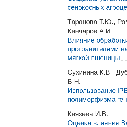
сенокосных агроце
Таранова Т.Ю., Ро
Кинчаров А.И.
Влияние обработк
протравителями н
мягкой пшеницы
Сухинина К.В., Ду
В.Н.
Использование iP
полиморфизма ген
Князева И.В.
Оценка влияния Bac