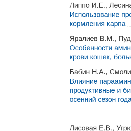
Липпо И.Е., Лесина
Использование пр
кормления карпа
Яралиев В.М., Пуд
Особенности амин
крови кошек, бол
Бабин Н.А., Смоли
Влияние параамин
продуктивные и би
осенний сезон год
Лисовая Е.В., Угр