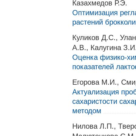
Казахмедов Р.Э.
Оптимизация регл
растений брокколи
Куликов Д.С., Улан
А.В., Калугина З.И
Оценка физико-хи
показателей лакт
Егорова М.И., Сми
Актуализация проб
сахаристости сах
методом
Нилова Л.П., Тверс