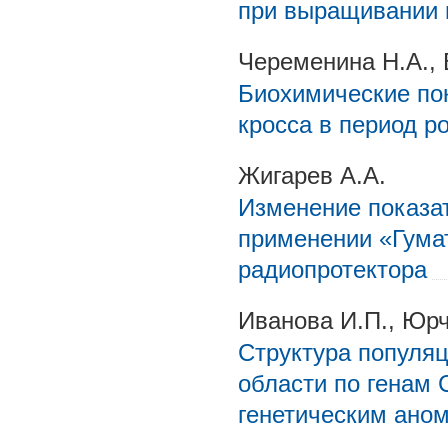
при выращивании 
Череменина Н.А., 
Биохимические пок
кросса в период р
Жигарев А.А.
Изменение показат
применении «Гумат
радиопротектора
Иванова И.П., Юр
Структура популя
области по генам
генетическим ано