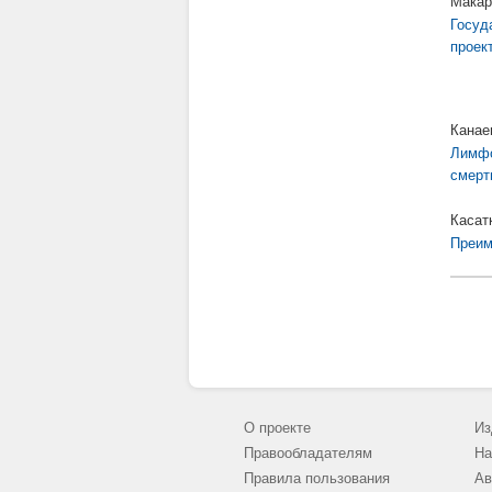
Макар
Госуд
проек
Канае
Лимфо
смерт
Касат
Преим
О проекте
Из
Правообладателям
На
Правила пользования
Ав