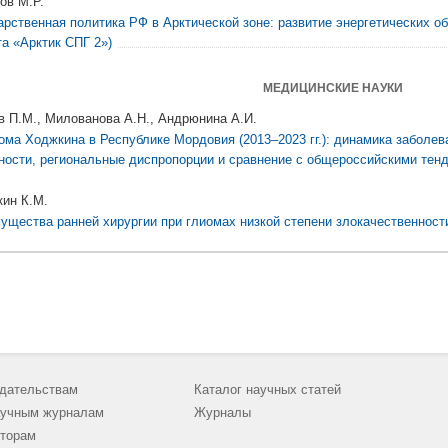
ов М.Р.
арственная политика РФ в Арктической зоне: развитие энергетических об
та «Арктик СПГ 2»)
МЕДИЦИНСКИЕ НАУКИ
в П.М., Милованова А.Н., Андрюнина А.И.
ма Ходжкина в Республике Мордовия (2013–2023 гг.): динамика заболев
ности, региональные диспропорции и сравнение с общероссийскими тен
кин К.М.
ущества ранней хирургии при глиомах низкой степени злокачественност
дательствам
Каталог научных статей
учным журналам
Журналы
торам