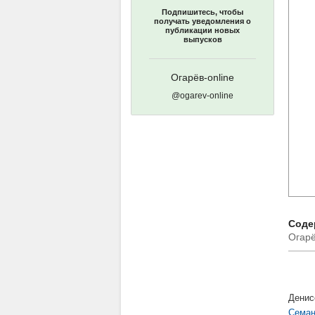
Подпишитесь, чтобы
получать уведомления о
публикации новых
выпусков
Огарёв-online
@ogarev-online
Содер
Огарё
Денис
Семан