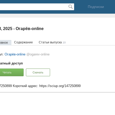
Подписки
3, 2025 - Огарёв-online
Содержание
Статьи выпуска
овное
10
ал:
Огарёв-online
@ogarev-online
атный доступ
Читать
Скачать
47250899
Короткий адрес:
https://sciup.org/147250899