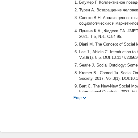
Блумер Г. Коллективное поведе
Турен А. Возвращение человек
Саенко В.Н. Анализ ценностны
социологических и маркетинго
Пунина К.А., Фадеев Г.А. #МЕТ
2021. Т.5, №1. С.84-95.
Diani M. The Concept of Social 
Lee J., Abidin С. Introduction t
Vol.9(1). 8 p. DOI:10.1177/2056
Searle J. Social Ontology: Some 
Kramer B., Conrad Ju. Social Ont
Society. 2017. Vol.3(1). DOI:10
Bart C. The New-New Social Mov
International Quarterly. 2021. Vol
Еще
Ejnavarzal H. Epistemology-Ontolo
104. DOI: 10.1177/00380229188
Little D. Social Ontology De-dra
Cooren F. Materializing Communi
(2). P.278-288.
Slife B. Taking Practice Seriosl