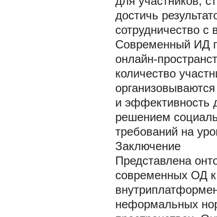
для участников, с
достичь результат
сотрудничество с в
Современный ИД п
онлайн-пространс
количество участ
организовываются 
и эффективность 
решением социаль
требований на уро
Заключение
Представлена онт
современных ОД к
внутриплатформен
неформальных нор