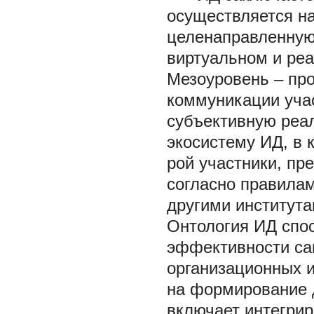
осуществляется на
целенаправленную
виртуальном и ре
Мезоуровень
– пр
коммуникации уча
субъективную реа
экосистему ИД, в к
рой участники, пр
согласно правилам
другими институт
Онтология ИД спо
эффективности са
организационных 
на формирование 
включает интегри