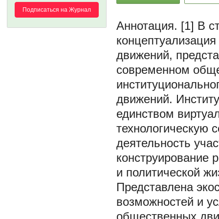
Подписаться на Журнал
[1] В 
концептуализация
движений, предст
современном обще
институционально
движений. Инстит
единством виртуа
технологическую с
деятельность уча
конструирование р
и политической жи
Представлена эко
возможностей и у
общественных дви