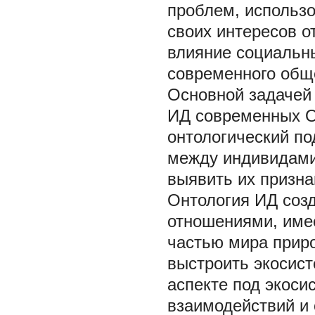
проблем, использо
своих интересов о
влияние социальны
современного общ
Основной задачей
ИД современных О
онтологический по
между индивидами
выявить их призна
Онтология ИД соз
отношениями, име
частью мира приро
выстроить экосист
аспекте под экоси
взаимодействий и 