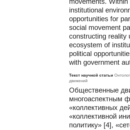
movements. Within t
institutional enviro
opportunities for part
social movement par
constructing reality
ecosystem of instit
political opportuniti
with government auth
Текст научной статьи
Онтолог
движений
Общественные дви
многоаспектным ф
«коллективных дейс
«коллективной ини
политику» [4], «с