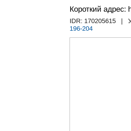
Короткий адрес: h
IDR: 170205615
| У
196-204