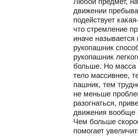
Любой предмет, на
движении пребывать
подействует какая
что стремление п
иначе называется 
рукопашник спосо
рукопашник легког
больше. Но масса 
тело массивнее, т
пашник, тем трудн
не меньше проблем
разогнаться, прив
движения вообще н
Чем больше скоро
помогает увеличит