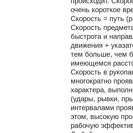
происходит. Скоро
очень короткое вр
Скорость = путь (р
Скорость предмета
быстрота и направ
движения + указат
тем больше, чем б
имеющемся расст
Скорость в рукоп
многократно проя
характера, выпол
(удары, рывки, п
интервалами проя
этом, высокую про
рабочую эффектив