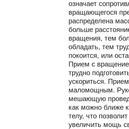
означает сопроти
вращающегося пред
распределена мас
больше расстояние
вращения, тем бо
обладать, тем тру
покоится, или ост
Прием с вращение
трудно подготовит
ускориться. Прием
маломощным. Руко
мешающую проведе
как можно ближе к
телу, что позволи
увеличить мощь св