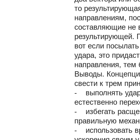
то результирующа
направлениям, по
составляющие не 
результирующей. 
вот если посылать
удара, это придас
направления, тем 
Выводы. Концепци
свести к трем при
-
выполнять удары
естественно перех
-
избегать расщеп
правильную механ
-
использовать в
ускорения своим у