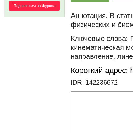
Подписаться на Журнал
В стат
физических и био
кинематическая м
направление
,
лине
Короткий адрес: h
IDR: 142236672