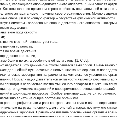
евания, касающиеся опорнодвигательного аппарата. К ним относят артрит
е. Костная ткань со временем теряет стойкость при пассивной активнос
тельного аппарата имеют причины своего возникновения. Можно выделить
чные операции и основную фактор – отсутствие физической активности [4
твуют симптомы заболевания опорно-двигательного аппарата к которым
евые ощущения;
аничение подвижности;
ки;
ышение местной температуры тела;
ышенная усталость;
ст во время движения
орадочное состояние;
ые боли в ногах, а особенно в области стопы [1, С.88].
оит надеяться, что данные симптомы решатся сами собой. Очень важно о
ажет дальнейший путь лечения с целью избежания серьёзных последств
лактические мероприятия направлены на комплексное укрепление орга
еваний. Нормализация двигательной активности является ключевым асп
зки приводит к ослаблению костно-мышечного аппарата и снижению тону
кция ортопедических нарушений и своевременное лечение заболеваний 
нений и хронизации процессов. Особое внимание уделяется устранению 
 негативно влиять на общее состояние организма.
ю роль в профилактике играет контроль массы тела и сбалансированное
нительную нагрузку на опорно-двигательный аппарат, поэтому его сни
оддержания здоровья. Правильное питание обеспечивает организм все
твами способствует нормализации обменных процессов и улучшает кро