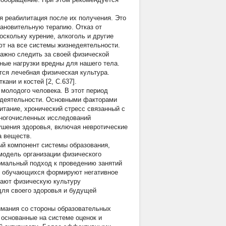
 реабилитация после их получения. Это
ановительную терапию. Отказ от
скольку курение, алкоголь и другие
ют на все системы жизнедеятельности.
ажно следить за своей физической
ные нагрузки вредны для нашего тела.
тся лечебная физическая культура.
ани и костей [2, С.637].
молодого человека. В этот период
а деятельности. Основными факторами
итание, хронический стресс связанный с
многочисленных исследований
ушения здоровья, включая невротические
а веществ.
ый компонент системы образования,
одель организации физического
рмальный подход к проведению занятий
ам обучающихся формируют негативное
мают физическую культуру
для своего здоровья и будущей
имания со стороны образовательных
основанные на системе оценок и