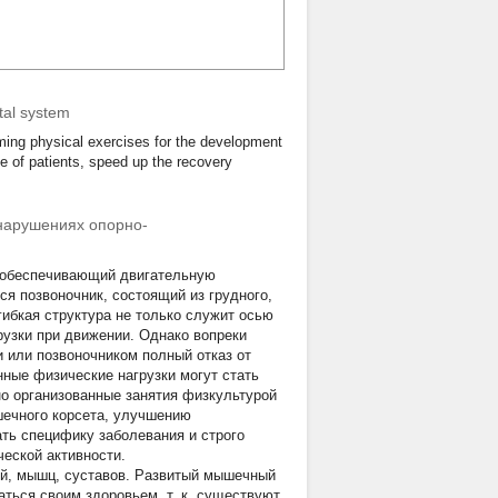
tal system
ming physical exercises for the development
fe of patients, speed up the recovery
 нарушениях опорно-
, обеспечивающий двигательную
ся позвоночник, состоящий из грудного,
 гибкая структура не только служит осью
рузки при движении. Однако вопреки
 или позвоночником полный отказ от
ные физические нагрузки могут стать
о организованные занятия физкультурой
ечного корсета, улучшению
ть специфику заболевания и строго
еской активности.
ей, мышц, суставов. Развитый мышечный
ться своим здоровьем, т. к. существуют