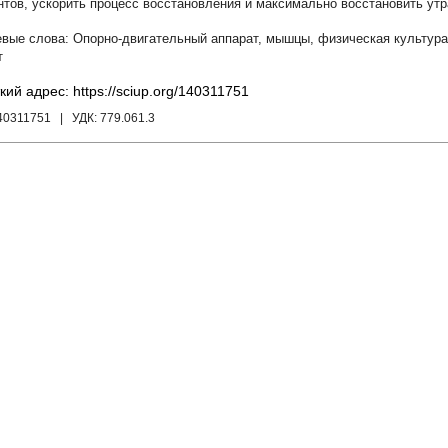
нтов, ускорить процесс восстановления и максимально восстановить ут
Опорно-двигательный аппарат
,
мышцы
,
физическая культура
т
кий адрес: https://sciup.org/140311751
140311751
| УДК:
779.061.3