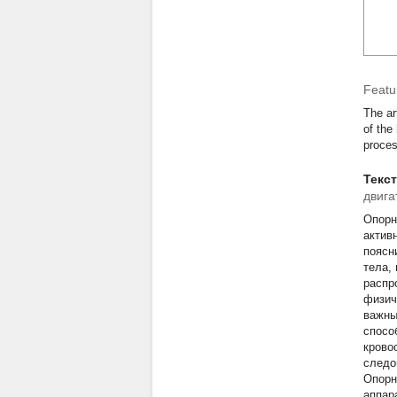
Featur
The ar
of the
proces
Текс
двига
Опорн
актив
поясн
тела,
распр
физич
важны
спосо
крово
следо
Опорн
аппар