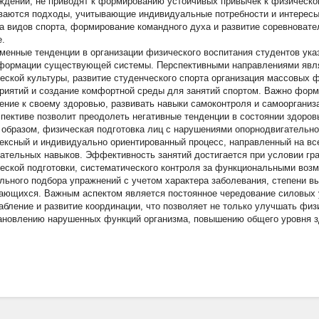
ждении, не приводят к формированию устойчивых привычек к физическ
ваются подходы, учитывающие индивидуальные потребности и интересы
а видов спорта, формирование командного духа и развитие соревноват
.
менные тенденции в организации физического воспитания студентов ук
формации существующей системы. Перспективными направлениями явля
еской культуры, развитие студенческого спорта организация массовых 
риятий и создание комфортной среды для занятий спортом. Важно форм
ение к своему здоровью, развивать навыки самоконтроля и самоорганиз
спективе позволит преодолеть негативные тенденции в состоянии здоров
 образом, физическая подготовка лиц с нарушениями опорнодвигательно
ексный и индивидуально ориентированный процесс, направленный на вс
гательных навыков. Эффективность занятий достигается при условии гр
еской подготовки, систематического контроля за функциональными возм
льного подбора упражнений с учетом характера заболевания, степени в
ающихся. Важным аспектом является постоянное чередование силовых 
абление и развитие координации, что позволяет не только улучшать физ
ановлению нарушенных функций организма, повышению общего уровня з