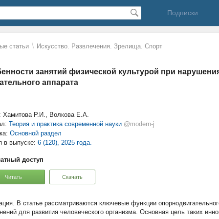
Подписки
\
ые статьи
Искусство. Развлечения. Зрелища. Спорт
енности занятий физической культурой при нарушени
ательного аппарата
: Хамитова Р.И., Волкова Е.А.
ал:
Теория и практика современной науки
@modern-j
ка:
Основной раздел
я в выпуске:
6 (120), 2025 года.
атный доступ
Читать
Скачать
В статье рассматриваются ключевые функции опорнодвигательног
нений для развития человеческого организма. Основная цель таких инно