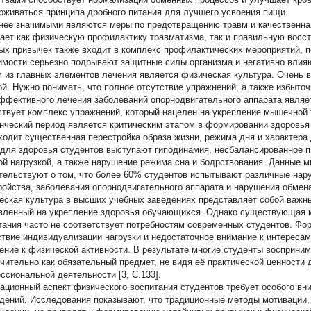
рживаться принципа дробного питания для лучшего усвоения пищи.
нее значимыми являются меры по предотвращению травм и качественная
ает как физическую профилактику травматизма, так и правильную восст
ых привычек также входит в комплекс профилактических мероприятий, по
имости серьезно подрывают защитные силы организма и негативно влия
 из главных элементов лечения является физическая культура. Очень в
й. Нужно понимать, что полное отсутствие упражнений, а также избыточ
ффективного лечения заболеваний опорнодвигательного аппарата являе
твует комплекс упражнений, который нацелен на укрепление мышечной тк
нческий период является критическим этапом в формировании здоровья 
ходит существенная перестройка образа жизни, режима дня и характер
 для здоровья студентов выступают гиподинамия, несбалансированное п
ой нагрузкой, а также нарушение режима сна и бодрствования. Данные 
тельствуют о том, что более 60% студентов испытывают различные нар
ройства, заболевания опорнодвигательного аппарата и нарушения обмен
еская культура в высших учебных заведениях представляет собой важн
вленный на укрепление здоровья обучающихся. Однако существующая м
тания часто не соответствует потребностям современных студентов. Фо
ствие индивидуализации нагрузки и недостаточное внимание к интерес
ение к физической активности. В результате многие студенты восприни
чительно как обязательный предмет, не видя её практической ценности 
ссиональной деятельности [3, С.133].
ационный аспект физического воспитания студентов требует особого вн
дений. Исследования показывают, что традиционные методы мотивации, 