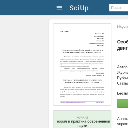
Научн
Особ
двиг
Автор
Журн
Рубри
Стать
Беспл
ЖУРНАЛ
Теория и практика современной
упраж
науки