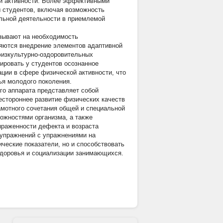
ой активности. Более эффективными
 студентов, включая возможность
ельной деятельности в приемлемой
азывают на необходимость
ются внедрение элементов адаптивной
физкультурно-оздоровительных
ировать у студентов осознанное
ации в сфере физической активности, что
ья молодого поколения.
го аппарата представляет собой
естороннее развитие физических качеств
амотного сочетания общей и специальной
ожностями организма, а также
ыраженности дефекта и возраста
упражнений с упражнениями на
ические показатели, но и способствовать
доровья и социализации занимающихся.