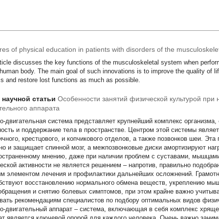
es of physical education in patients with disorders of the musculoskele
ticle discusses the key functions of the musculoskeletal system when perfor
 human body. The main goal of such innovations is to improve the quality of li
s and restore lost functions as much as possible.
т научной статьи
Особенности занятий физической культурой при
тельного аппарата
о-двигательная система представляет крупнейший комплекс организма
ность и поддержание тела в пространстве. Центром этой системы являет
ичного, крестцового, и копчикового отделов, а также позвонков шеи. Эта
 но и защищает спинной мозг, а межпозвонковые диски амортизируют наг
остраненному мнению, даже при наличии проблем с суставами, мышцами
еской активности не является решением – напротив, правильно подобран
м элементом лечения и профилактики дальнейших осложнений. Грамотн
бствуют восстановлению нормального обмена веществ, укреплению мыш
обращения и снятию болевых симптомов, при этом крайне важно учитыва
вать рекомендациям специалистов по подбору оптимальных видов физич
о-двигательный аппарат – система, включающая в себя комплекс хрящ
ат является ключевой опорой для каждого человека. Очень важно занима