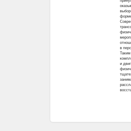
прину
оказы
выбор
форме
Совре
транс
физич
мероп
отнош
в пер
Таким
компл
и дви
физич
тщате
заним
рассл
восст