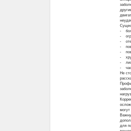
забол
други
двига
неуда
Сущес
- бол
- огр
- оте
- пов
- пов
- хру
- лих
- част
Не ст
расск
Профи
забол
нагру
Корре
ослож
могут
Важну
допол
для п
вещес