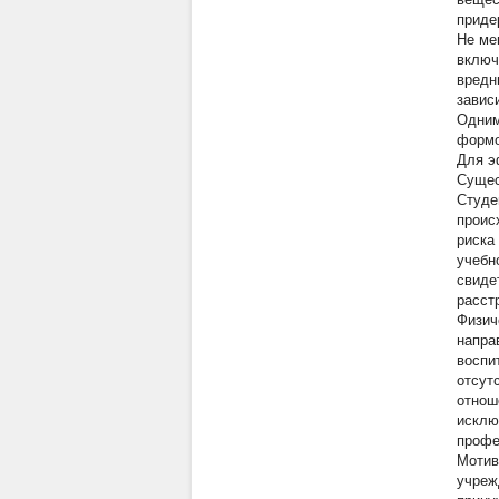
приде
Не ме
включ
вредн
завис
Одним
формо
Для э
Сущес
Студе
проис
риска
учебн
свиде
расст
Физич
напра
воспи
отсут
отнош
исклю
профе
Мотив
учреж