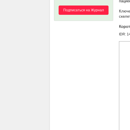
пацие
Подписаться на Журнал
скеле
Корот
IDR: 