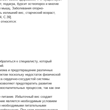
, подагра, бурсит остеопороз и многие
ти мышц. Заболевания опорно-
 излишний вес, старческий возраст,
, С.39].
 относятся:
братиться к специалисту, который
ий.
низма и предотвращение различных
ектом поскольку недостаток физической
са сердечно-сосудистой системы.
позволяют предотвратить развитие
воспалительных процессов, так как они
 питание. Избыточный вес создает
жение является необходимым условием
ми необходимыми питательными
вообращение. При этом рекомендуется