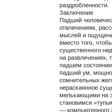
раздробленности.
Заключение
Падший человечес
отвлечениям, рас
мыслей и ощущений
вместо того, чтоб
существенного нед
на развлечениях, 
падшем состоянии.
падший ум, мощно
сомнительных жела
нераскаянное сущ
мелькающими на э
становимся «тупы
— компьютерного 