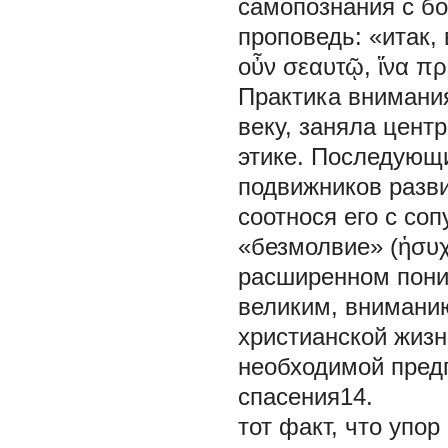
самопознания с б
проповедь: «итак,
οὖν σεαυτῷ, ἵνα π
Практика внимания
веку, заняла цент
этике. Последующ
подвижников разви
соотнося его с со
«безмолвие» (ἡσυχί
расширенном пони
великим, внимани
христианской жизни
необходимой пред
спасения14.
тот факт, что упо