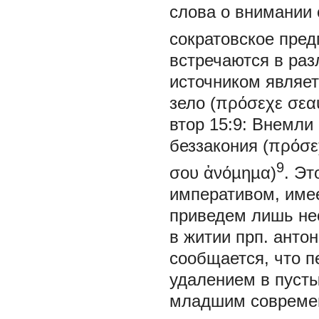
слова о внимании
сократовское пред
встречаются в раз
источником являет
зело
(πρόσεχε σεα
втор 15:9:
Внемли 
беззакония
(πρόσε
9
σου ἀνόµηµα)
. Эт
императивом, имее
приведем лишь не
в житии прп. антон
сообщается, что п
удалением в пусты
младшим современ