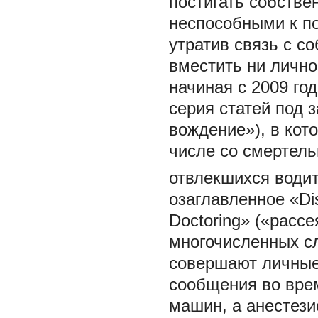
постигать собстве
неспособными к по
утратив связь с с
вместить ни лично
начиная с 2009 го
серия статей под з
вождение»), в кот
числе со смертел
отвлекшихся води
озаглавленное «Dis
Doctoring» («расс
многочисленных сл
совершают личные
сообщения во вре
машин, а анестези