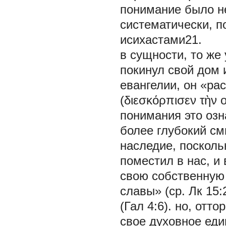
понимание было н
систематически, 
исихастами21.
в сущности, то же
покинул свой дом и
евангелии, он «ра
(διεσκόρπισεν τὴν 
понимания это озна
более глубокий см
наследие, посколь
поместил в нас, и
свою собственную 
славы» (ср. Лк 15
(Гал 4:6). но, отт
свое духовное еди