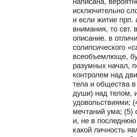
написана, вероятн
исключительно сло
и если житие прп.
внимания, то свт.
описание. в отлич
солипсического «с
всеобъемлюще, бу
разумных начал, 
контролем над дв
тела и общества в
души) над телом, 
удовольствиями; (
мечтаний ума; (5)
и, не в последнюю 
какой личность яв