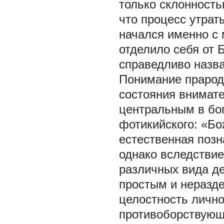
только склонность
что процесс утрат
начался именно с 
отделило себя от 
справедливо назв
Понимание прарод
состояния внимате
центральным в бог
фотикийского: «Бо
естественная позн
однако вследстви
различных вида де
простым и неразд
целостность лично
противоборствующ