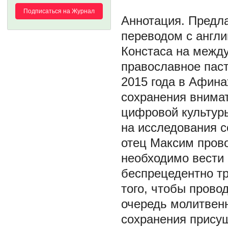
Подписаться на Журнал
Предла
переводом с англ
Констаса на межд
православное пас
2015 года в Афин
сохранения внимат
цифровой культуры
на исследования с
отец Максим пров
необходимо вести 
беспрецедентно тр
того, чтобы прово
очередь молитвенн
сохранения присущ