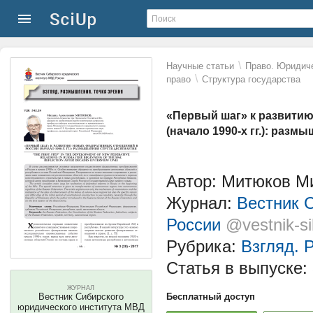
\
Научные статьи
Право. Юридиче
\
право
Структура государства
«Первый шаг» к развити
(начало 1990-х гг.): разм
Автор: Митюков М
Журнал:
Вестник 
России
@vestnik-s
Рубрика:
Взгляд. 
Статья в выпуске:
ЖУРНАЛ
Вестник Сибирского
Бесплатный доступ
юридического института МВД