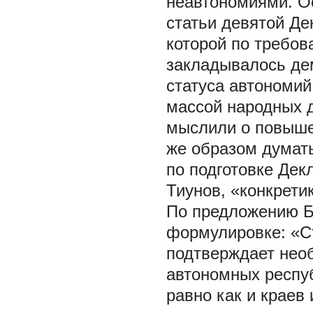
неавтономиями. Ос
статьи девятой Де
которой по требо
закладывалось де
статуса автономий
массой народных 
мыслили о повыше
же образом думать
по подготовке Дек
Тиунов, «конкретик
По предложению Б.
формулировке: «С
подтверждает нео
автономных респуб
равно как и краев