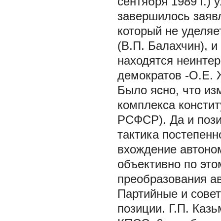
сентября 1989 г.)
завершилось заявл
который не уделяе
(В.П. Балахчин), и
находятся неинтер
демократов -О.Е. 
Было ясно, что из
комплекса констит
РСФСР). Да и пози
тактика постепен
вхождение автоном
объективно по это
преобразования ав
Партийные и сове
позиции. Г.П. Каз