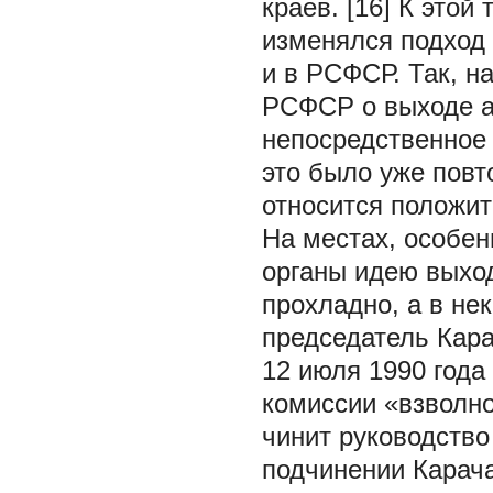
краев. [16] К это
изменялся подход 
и в РСФСР. Так, н
РСФСР о выходе а
непосредственное 
это было уже повт
относится положит
На местах, особен
органы идею выход
прохладно, а в не
председатель Кара
12 июля 1990 года
комиссии «взволно
чинит руководство
подчинении Карача