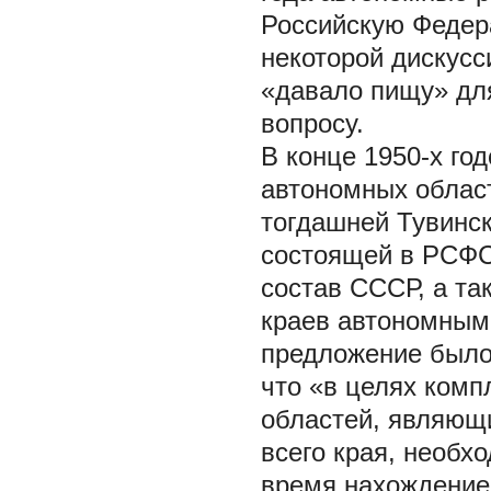
Российскую Федер
некоторой дискусс
«давало пищу» для
вопросу.
В конце 1950-х го
автономных област
тогдашней Тувинск
состоящей в РСФСР
состав СССР, а та
краев автономным 
предложение было
что «в целях комп
областей, являющ
всего края, необх
время нахождение 