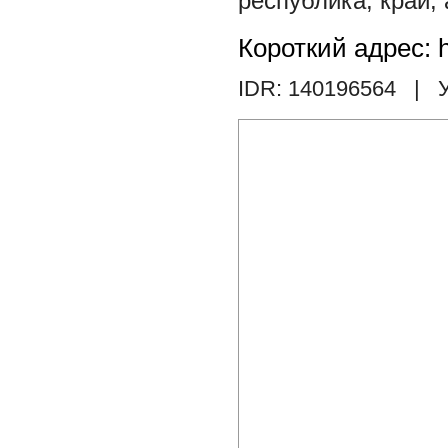
республика
,
край
,
Короткий адрес: h
IDR: 140196564
| У