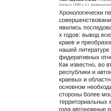
(начало 1990-х гг.): размышлен
Хронологически п
совершенствовани
явились последов
х годов: вывод вс
краев и преобразо
нашей литературе
федеративных отнош
Как известно, во 
республики и авт
краевых и област
основном необход
стороны более мо
территориальных 
года автономные 