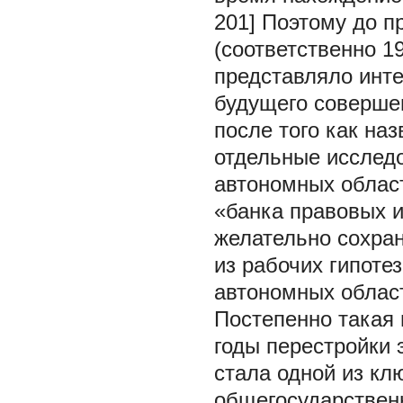
201] Поэтому до 
(соответственно 1
представляло инте
будущего совершен
после того как на
отдельные исследо
автономных област
«банка правовых и
желательно сохран
из рабочих гипоте
автономных област
Постепенно такая 
годы перестройки 
стала одной из кл
общегосударствен