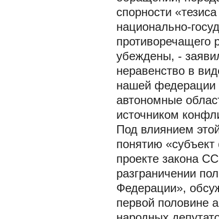
спорности «тезис
национально-госу
противоречащего 
убеждены, - заяви
неравенство в ви
нашей федерации 
автономные област
источником конфли
Под влиянием этой
понятию «субъект 
проекте закона С
разграничении по
Федерации», обсуж
первой половине а
народных депутат