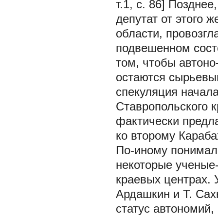
т.1, с. 86] Поздне
депутат от этого ж
области, провозгл
подвешенном состо
том, чтобы автоно
остаются сырьевы
спекуляция начала
Ставропольского 
фактически предла
ко второму Караба
По-иному понимал
некоторые ученые
краевых центрах. 
Ардашкин и Т. Са
статус автономий,