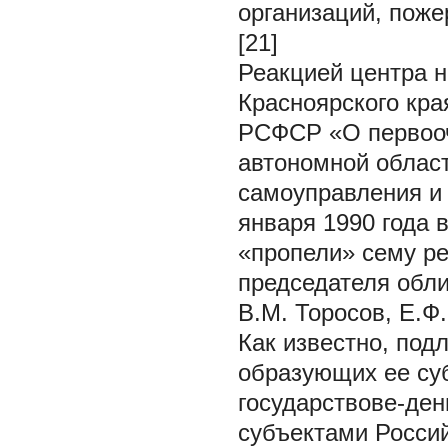
организаций, поже
[21]
Реакцией центра 
Красноярского кра
РСФСР «О первооч
автономной област
самоуправления и
января 1990 года 
«пропели» сему р
председателя обли
В.М. Торосов, Е.Ф
Как известно, под
образующих ее суб
государствове-де
субъектами Росси