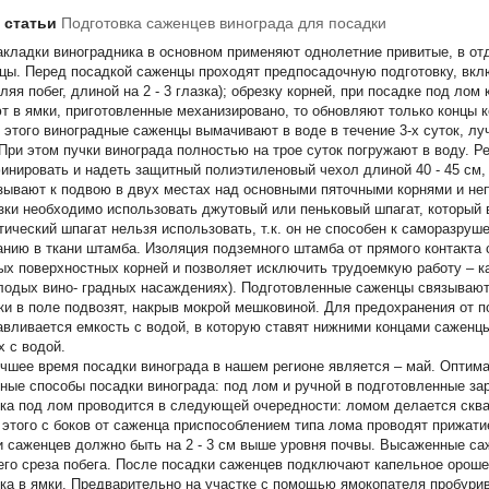
т статьи
Подготовка саженцев винограда для посадки
акладки виноградника в основном применяют однолетние привитые, в от
цы. Перед посадкой саженцы проходят предпосадочную подготовку, вкл
ляя побег, длиной на 2 - 3 глазка); обрезку корней, при посадке под лом
т в ямки, приготовленные механизировано, то обновляют только концы к
 этого виноградные саженцы вымачивают в воде в течение 3-х суток, л
 При этом пучки винограда полностью на трое суток погружают в воду. 
инировать и надеть защитный полиэтиленовый чехол длиной 40 - 45 см, 
зывают к подвою в двух местах над основными пяточными корнями и не
зки необходимо использовать джутовый или пеньковый шпагат, который в 
тический шпагат нельзя использовать, т.к. он не способен к саморазруш
анию в ткани штамба. Изоляция подземного штамба от прямого контакта 
ых поверхностных корней и позволяет исключить трудоемкую работу – ка
лодых вино- градных насаждениях). Подготовленные саженцы связывают 
ки в поле подвозят, накрыв мокрой мешковиной. Для предохранения от 
авливается емкость с водой, в которую ставят нижними концами саженц
х с водой.
чшее время посадки винограда в нашем регионе является – май. Оптимал
ные способы посадки винограда: под лом и ручной в подготовленные за
ка под лом проводится в следующей очередности: ломом делается скваж
 этого с боков от саженца приспособлением типа лома проводят прижати
и саженцев должно быть на 2 - 3 см выше уровня почвы. Высаженные с
его среза побега. После посадки саженцев подключают капельное ороше
ка в ямки. Предварительно на участке с помощью ямокопателя пробури