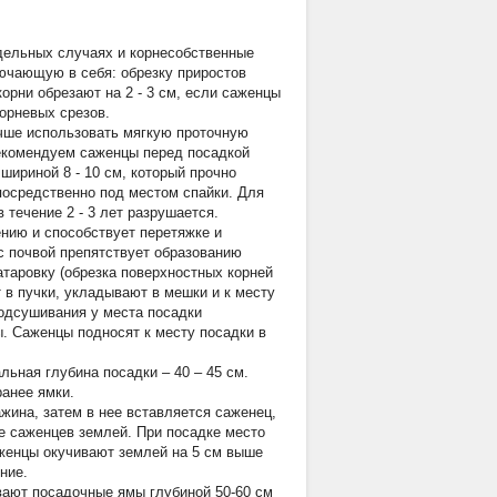
дельных случаях и корнесобственные
ючающую в себя: обрезку приростов
 корни обрезают на 2 - 3 см, если саженцы
орневых срезов.
учше использовать мягкую проточную
Рекомендуем саженцы перед посадкой
шириной 8 - 10 см, который прочно
посредственно под местом спайки. Для
течение 2 - 3 лет разрушается.
ению и способствует перетяжке и
с почвой препятствует образованию
таровку (обрезка поверхностных корней
в пучки, укладывают в мешки и к месту
подсушивания у места посадки
ы. Саженцы подносят к месту посадки в
ьная глубина посадки – 40 – 45 см.
ранее ямки.
ина, затем в нее вставляется саженец,
е саженцев землей. При посадке место
аженцы окучивают землей на 5 см выше
ние.
вают посадочные ямы глубиной 50-60 см