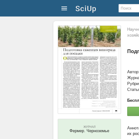
Научн
хозяй
Подг
Автор
Журн
Рубри
Стать
Беспл
ЖУРНАЛ
Фермер. Черноземье
их ро