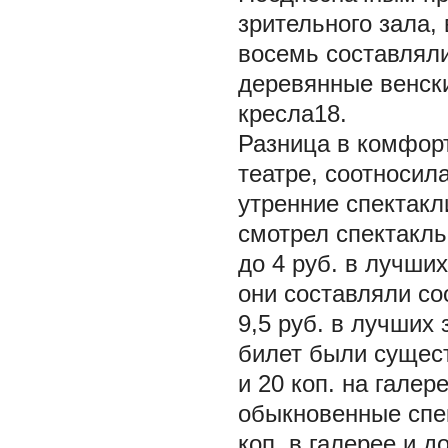
зрительного зала, 
восемь составлял
деревянные венски
кресла18.
Разница в комфорт
театре, соотносила
утренние спектакли
смотрел спектакль 
до 4 руб. в лучши
они составляли соо
9,5 руб. в лучших
билет были сущест
и 20 коп. на галер
обыкновенные спек
коп. в галерее и д