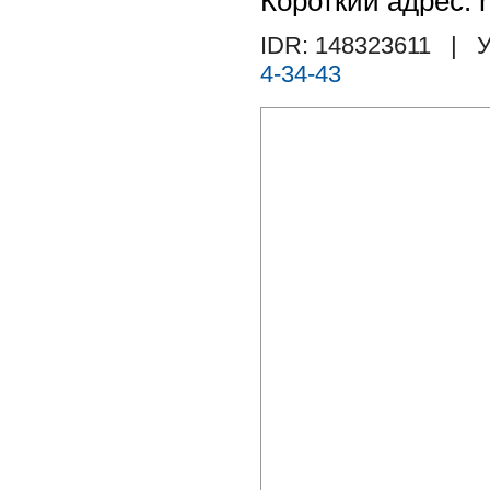
Короткий адрес: h
IDR: 148323611
| У
4-34-43