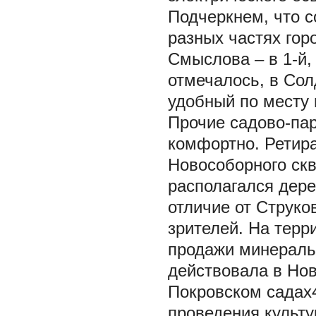
Подчеркнем, что 
разных частях гор
Смыслова – в 1-й,
отмечалось, в Сол
удобный по месту 
Прочие садово-па
комфортно. Ретира
Новособорного скв
располагался дере
отличие от Струко
зрителей. На терр
продажи минераль
действовала в Но
Покровском садах4
проведения культу