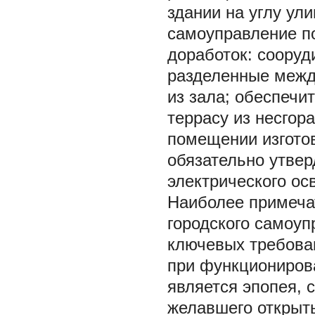
здании на углу ул
самоуправление п
доработок: сооруд
разделенные межд
из зала; обеспечи
террасу из несгор
помещении изготов
обязательно утвер
электрического ос
Наиболее примечат
городского самоу
ключевых требован
при функциониров
является эпопея, 
желавшего открыт