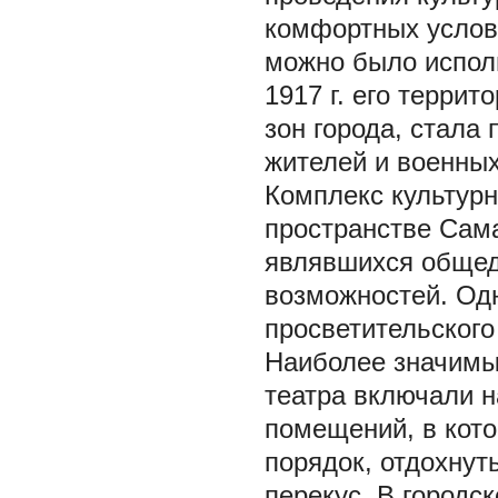
комфортных услов
можно было исполь
1917 г. его террит
зон города, стала
жителей и военных
Комплекс культурн
пространстве Сам
являвшихся общед
возможностей. Одн
просветительского
Наиболее значимы
театра включали н
помещений, в кото
порядок, отдохнут
перекус. В городс