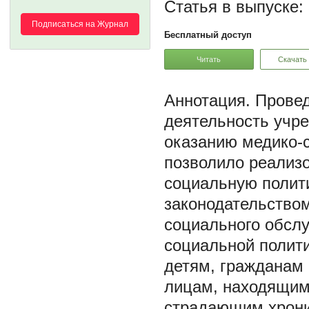
Статья в выпуске:
Подписаться на Журнал
Бесплатный доступ
Читать
Скачать
Провед
деятельность учр
оказанию медико-
позволило реализо
социальную полит
законодательство
социального обсл
социальной полити
детям, гражданам 
лицам, находящимс
страдающим хрони