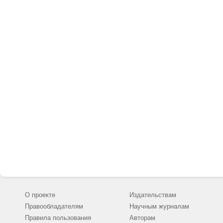
междисциплинарн
таких областей, 
"колониальные и
теория межчело
молодёжи" и "в
подходов к реш
широкой общест
мысли. Цель жур
российскую и ми
углубление и ут
О проекте
Издательствам
Правообладателям
Научным журналам
Правила пользования
Авторам