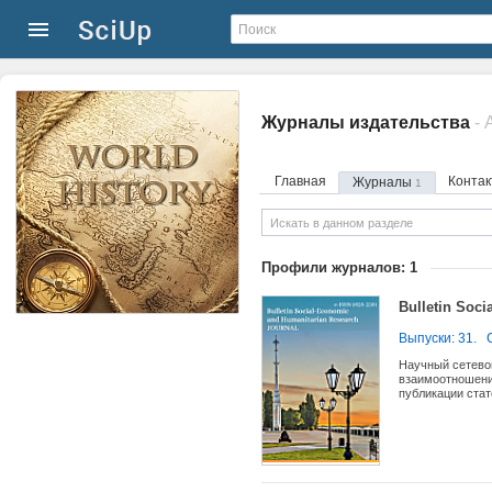
Журналы издательства
Главная
Конта
Журналы
1
Профили журналов: 1
Bulletin Soc
Выпуски: 31.
Научный сетево
взаимоотношени
публикации стат
некоммерческой
деятельности ж
в освещении со
изданиями, журн
”История инстит
рынка труда" и