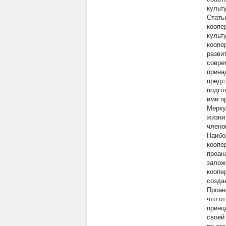
культ
Стать
коопе
культ
коопе
разви
совре
прина
предс
подго
ими п
Мерку
жизни
члено
Наибо
коопе
проан
залож
коопе
созда
Проан
что о
принц
своей