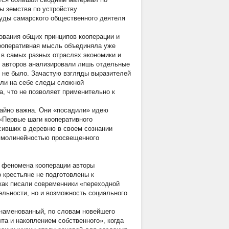
ы земства по устройству
руды самарского общественного деятеля
рования общих принципов кооперации и
кооперативная мысль объединяла уже
в самых разных отраслях экономики и
о авторов анализировали лишь отдельные
и не было. Зачастую взгляды выразителей
сли на себе следы сложной
, что не позволяет применительно к
чайно важна. Они «посадили» идею
 «Первые шаги кооперативного
сивших в деревню в своем сознании
рямолинейностью просвещенного
я феномена кооперации авторы
о крестьяне не подготовлены к
 как писали современники «переходной
ельности, но и возможность социального
знаменованный, по словам новейшего
та и накоплением собственного», когда