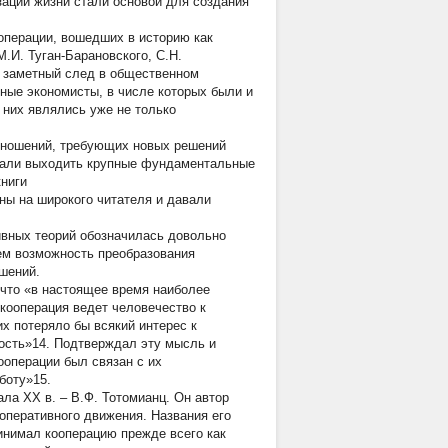
ации жизни стали основой для создания
ооперации, вошедших в историю как
.И. Туган-Барановского, С.Н.
х заметный след в общественном
ные экономисты, в числе которых были и
 них являлись уже не только
отношений, требующих новых решений
стали выходить крупные фундаментальные
книги
ны на широкого читателя и давали
ивных теорий обозначилась довольно
ем возможность преобразования
ошений.
 что «в настоящее время наиболее
кооперация ведет человечество к
х потеряло бы всякий интерес к
ость»14. Подтверждал эту мысль и
ооперации был связан с их
боту»15.
ла ХХ в. – В.Ф. Тотомианц. Он автор
оперативного движения. Названия его
инимал кооперацию прежде всего как