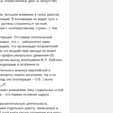
ых хозяйственных дел» и «искусство
жом, большое внимание в своих работах
заций. В кооперации он видел путь к
, должны сохраняться частная,
ия к «кооперативному строю», с тем,
перации. Отстаивая политический
ркивал, что «…нейтралитет нами
ицаем, что организация потребителей
о это воздействие никогда не может
ой профессионального движения»18.
иурочен выход монографии М.Л. Хейсина,
риодизацию и особенности
ительного анализа европейской и
проценту охвата населения, так и по
азад она (кооперация –
О.Б.
) была
20
ь»
.
обошел вниманием тему социальных основ
 – это первая основная задача
просветительную деятельность
леме отдельную работу, написанную в
В этой книге нашли отражение все виды