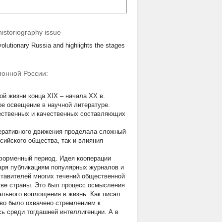
istoriography issue
volutionary Russia and highlights the stages
ионной России:
й жизни конца ХIХ – начала ХХ в.
е освещение в научной литературе.
чественных и качественных составляющих
перативного движения проделала сложный
сийского общества, так и влияния
еформенный период. Идея кооперации
одаря публикациям популярных журналов и
ставителей многих течений общественной
ве страны. Это был процесс осмысления
ального воплощения в жизнь. Как писал
тво было охвачено стремлением к
ь среди тогдашней интеллигенции. А в