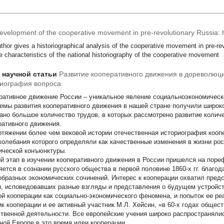
evelopment of the cooperative movement in pre-revolutionary Russia: h
thor gives a historiographical analysis of the cooperative movement in pre-re
e characteristics of the national historiography of the cooperative movement
т научной статьи
Развитие кооперативного движения в дореволюц
риография вопроса
ративное движение России – уникальное явление социальноэкономическо
емы развития кооперативного движения в нашей стране получили широко
ано большое количество трудов, в которых рассмотрено развитие коли
ративного движения.
отяжении более чем вековой истории отечественная историография коо
 колебания которого определяли как качественные изменения в жизни рос
ической конъюнктуры.
й этап в изучении кооперативного движения в России пришелся на пор
яется в сознании русского общества в первой половине 1860-х гг. благ
образных экономических сочинений. Интерес к кооперации охватил пред
, исповедовавших разные взгляды и представления о будущем устройст
ой кооперации как социально-экономического феномена, и попыток ее ре
ик кооперации и ее активный участник М.Л. Хейсин, «в 60-х годах общес
твенной деятельности. Все европейские учения широко распространялис
ной Европе в это время идеи кооперации