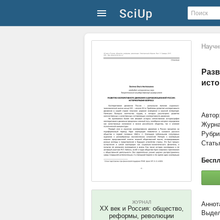
Научн
Разв
исто
Автор
Журн
Рубри
Стать
Беспл
ЖУРНАЛ
ХХ век и Россия: общество,
Выдел
реформы, революции