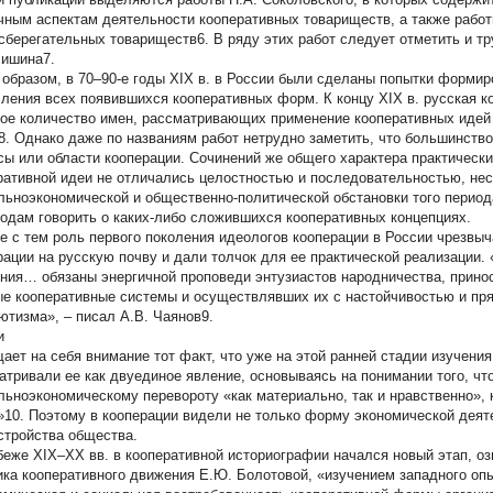
чным аспектам деятельности кооперативных товариществ, а также работ
сберегательных товариществ6. В ряду этих работ следует отметить и т
Лишина7.
 образом, в 70–90-е годы ХIХ в. в России были сделаны попытки форми
ления всех появившихся кооперативных форм. К концу ХIХ в. русская 
ое количество имен, рассматривающих применение кооперативных идей 
8. Однако даже по названиям работ нетрудно заметить, что большинств
сы или области кооперации. Сочинений же общего характера практическ
ративной идеи не отличались целостностью и последовательностью, не
льноэкономической и общественно-политической обстановки того периода
годам говорить о каких-либо сложившихся кооперативных концепциях.
е с тем роль первого поколения идеологов кооперации в России чрезвы
рации на русскую почву и дали толчок для ее практической реализации.
ния… обязаны энергичной проповеди энтузиастов народничества, прино
ые кооперативные системы и осуществлявших их с настойчивостью и п
ютизма», – писал А.В. Чаянов9.
и
ает на себя внимание тот факт, что уже на этой ранней стадии изучени
атривали ее как двуединое явление, основываясь на понимании того, чт
льноэкономическому перевороту «как материально, так и нравственно»,
»10. Поэтому в кооперации видели не только форму экономической деят
стройства общества.
беже ХIХ–ХХ вв. в кооперативной историографии начался новый этап, о
ика кооперативного движения Е.Ю. Болотовой, «изучением западного опы