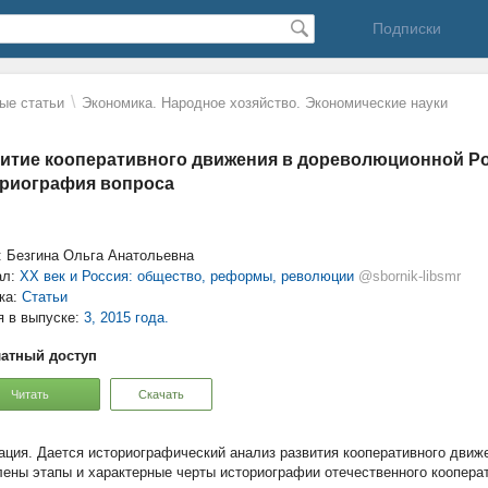
Подписки
\
ые статьи
Экономика. Народное хозяйство. Экономические науки
итие кооперативного движения в дореволюционной Р
риография вопроса
: Безгина Ольга Анатольевна
ал:
ХХ век и Россия: общество, реформы, революции
@sbornik-libsmr
ка:
Статьи
я в выпуске:
3, 2015 года.
атный доступ
Читать
Скачать
Дается историографический анализ развития кооперативного движ
ены этапы и характерные черты историографии отечественного коопера