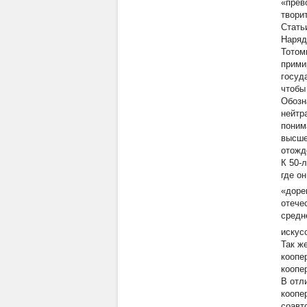
«прев
твори
Стать
Наряд
Тотом
прими
госуд
чтобы
Обозн
нейтр
поним
высше
отожд
К 50-
где о
«доре
отече
средн
искус
Так ж
коопе
коопе
В отл
коопе
соавт