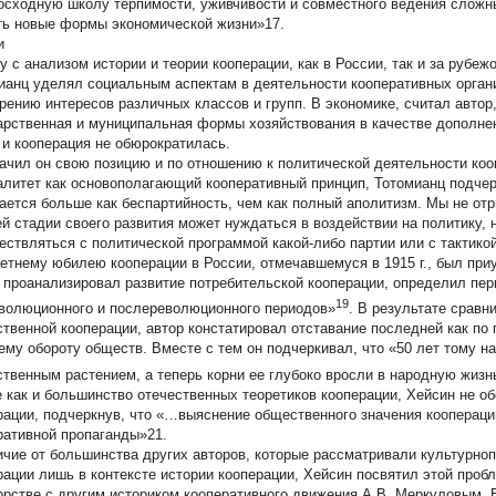
осходную школу терпимости, уживчивости и совместного ведения сложн
ть новые формы экономической жизни»17.
и
у с анализом истории и теории кооперации, как в России, так и за рубе
ианц уделял социальным аспектам в деятельности кооперативных органи
рению интересов различных классов и групп. В экономике, считал автор
арственная и муниципальная формы хозяйствования в качестве дополнен
 и кооперация не обюрократилась.
ачил он свою позицию и по отношению к политической деятельности коо
алитет как основополагающий кооперативный принцип, Тотомианц подче
ается больше как беспартийность, чем как полный аполитизм. Мы не отр
й стадии своего развития может нуждаться в воздействии на политику, н
ествляться с политической программой какой-либо партии или с тактик
летнему юбилею кооперации в России, отмечавшемуся в 1915 г., был пр
н проанализировал развитие потребительской кооперации, определил пе
19
волюционного и послереволюционного периодов»
. В результате сравн
ственной кооперации, автор констатировал отставание последней как по 
ему обороту обществ. Вместе с тем он подчеркивал, что «50 лет тому н
ственным растением, а теперь корни ее глубоко вросли в народную жизн
е как и большинство отечественных теоретиков кооперации, Хейсин не 
рации, подчеркнув, что «…выяснение общественного значения кооперации
ративной пропаганды»21.
ичие от большинства других авторов, которые рассматривали культурно
рации лишь в контексте истории кооперации, Хейсин посвятил этой проб
орстве с другим историком кооперативного движения А.В. Меркуловым. 