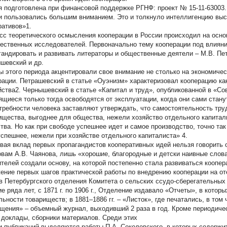
я подготовлена при финансовой поддержке РГНФ: проект № 15-11-63003.
и пользовались большим вниманием. Это и толкнуло интеллигенцию выс
ративов»1.
сс теоретического осмысления кооперации в России происходил на осно
чественных исследователей. Первоначально тему кооперации под влияни
гандировать и развивать литераторы и общественные деятели – М.В. Петр
шевский и др.
ы этого периода акцентировали свое внимание не столько на экономичес
рации. Петрашевский в статье «Оуэнизм» характеризовал кооперацию к
йства2. Чернышевский в статье «Капитал и труд», опубликованной в «Сов
ящиеся только тогда освободятся от эксплуатации, когда они сами стану
ребности человека заставляют утверждать, что самостоятельность тр
ищества, выгоднее для общества, нежели хозяйство отдельного капитали
тва. Но как при свободе успешнее идет и самое производство, точно т
успешнее, нежели при хозяйстве отдельного капиталиста» 4.
вая вклад первых пропагандистов кооперативных идей нельзя говорить о 
овам А.В. Чаянова, лишь «хорошие, благородные и детски наивные слов
телей создали основу, на которой постепенно стала развиваться коопер
ение первых шагов практической работы по внедрению кооперации на от
в Петербургского отделения Комитета о сельских ссудо-сберегательны
ие ряда лет, с 1871 г. по 1906 г., Отделение издавало «Отчеты», в котор
ьности товариществ; в 1881–1886 гг. – «Листок», где печатались, в том ч
щения» – объемный журнал, выходивший 2 раза в год. Кроме периодиче
, доклады, сборники материалов. Среди этих
и публикаций выделяются работы П.А. Соколовского, в которых содерж