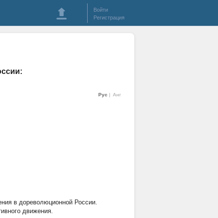
Войти
Регистрация
оссии:
Рус
Анг
ения в дореволюционной России.
тивного движения.