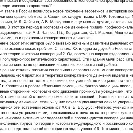
омическая и социальная востребованность кооперативной формы организ
 теоретического характера»11.
ом этапе в России появилось новое поколение теоретиков и историков к
ики кооперативной мысли. Среди них следует назвать В.Ф. Тотомианца, М
повича, М.Л. Хейсина, А.В. Меркулова и еще многих других, оставивши
нии. В этот же период в кооперативное движение пришли профессиональ
 выдающиеся, как А.В. Чаянов, Н.Д. Кондратьев, С.Л. Маслов. Многие из
тиками, но и практиками кооперативного движения.
ение работ этих авторов было вызвано активным развитием рыночных 
льно-экономических проблем. С начала ХХ в. одна за другой в России 
ы по теории и истории кооперации12. Одновременно широко издавались 
и популярно-просветительского характера13. Эти издания были рассчита
ические советы по организации и ведению кооперативной работы.
а ранних стадиях развития социальная направленность многих кооперат
 Выдающиеся практики и теоретики кооперативного движения видели в н
тва, изменения не только экономических условий, но и социальных отн
7 г. Кропоткин в работе «Взаимная помощь как фактор эволюции» писал,
нные сторонники кооперативного движения проникнуты убеждением, что 
й, гармонической стадии экономических отношений… Большинство из ни
ративному движению, если бы у них исчезла упомянутая сейчас уверенн
щийся отечественный экономист ХХ в. Б. Бруцкус: «Интерес ученых к к
твенными устремлениями, наложившими отпечаток на теоретическую ра
из наиболее активных исследователей и пропагандистов кооперации нача
численных трудов по теории и истории международного и российского ко
 дают представление об эволюции взглядов ученого16. Тотомианц воспр