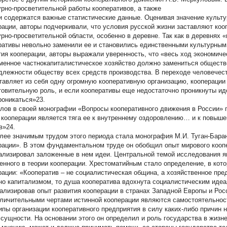
урно-просветительной работы кооперативов, а также
и содержатся важные статистические данные. Оценивая значение культ
рации, авторы подчеркивали, что условия русской жизни заставляют коо
урно-просветительной области, особенно в деревне. Так как в деревнях 
ративы невольно заменили ее и становились единственными культурным
тия кооперации, авторы выражали уверенность, что «весь ход экономичес
менное частнокапиталистическое хозяйство должно замениться обществ
длежности обществу всех средств производства. В переходе человечеств
тавляет из себя одну огромную кооперативную организацию, кооперации
товительную роль, и если кооперативы еще недостаточно проникнуты ид
роникаться»23.
лов в своей монографии «Вопросы кооперативного движения в России» 
 кооперации является тяга ее к внутреннему оздоровлению… и к повыше
в»24.
лее значимым трудом этого периода стала монография М.И. Туган-Бара
рации». В этом фундаментальном труде он обобщил опыт мирового коопе
ализировал заложенные в нем идеи. Центральной темой исследования я
енного в теории кооперации. Хрестоматийным стало определение, в кот
рации: «Кооператив – не социалистическая община, а хозяйственное пред
но капитализмом, то душа кооператива вдохнута социалистическим иде
ализировав опыт развития кооперации в странах Западной Европы и Рос
тличительными чертами истинной кооперации являются самостоятельнос
ипы организации кооперативного предприятия в силу каких-либо причин
 сущности. На основании этого он определил и роль государства в жизн