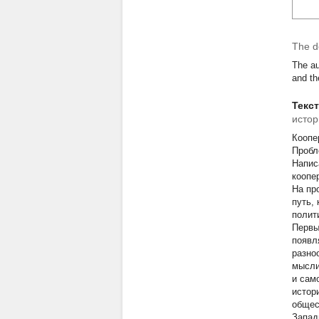
The d
The au
and th
Текс
исто
Коопе
Пробл
Напис
коопе
На пр
путь,
полит
Первы
появл
разно
мысли
и сам
истор
общес
Запад