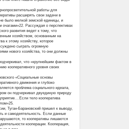
урнопросветительной работы для
перативы расширять свои задачи в
«не было мелкой земской единицы, и
и очагами»22. Рассуждая о перспективах
кого развития ведет к тому, что
енным хозяйством, основанным на
а к этому хозяйству, которое
 суждено сыграть огромную
еями нового хозяйства, то они должны
подчеркивал, что «крупнейшим фактом в
нию кооперативного уровня своих
новского «Социальные основы
ративного движения и глубоко
вляется проблема социального идеала,
ором он подчеркивал двуединую природу
приятие....Если тело кооператива
алом»25.
сии, Туган-Барановский пришел к выводу,
ть и самодеятельность. Если данные
 нарушаются, то кооперативы лишаются
едеятельности кооперации. Кооперация,