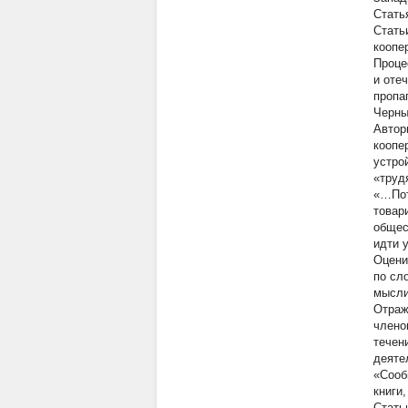
Стать
Стать
коопе
Проце
и оте
пропа
Черны
Автор
коопе
устро
«труд
«…Пот
товар
общес
идти 
Оцени
по сл
мысли
Отраж
члено
течен
деятел
«Сооб
книги
Стать