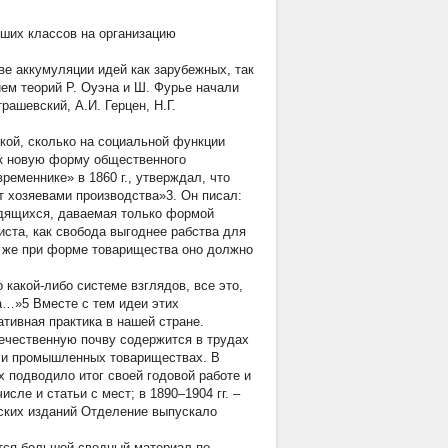
ших классов на организацию
ве аккумуляции идей как зарубежных, так
ем теорий Р. Оуэна и Ш. Фурье начали
ашевский, А.И. Герцен, Н.Г.
кой, сколько на социальной функции
ак новую форму общественного
ременнике» в 1860 г., утверждал, что
т хозяевами производства»3. Он писал:
удящихся, даваемая только формой
ста, как свобода выгоднее рабства для
ак же при форме товарищества оно должно
какой-либо системе взглядов, все это,
а…»5 Вместе с тем идеи этих
ативная практика в нашей стране.
ечественную почву содержится в трудах
х и промышленных товариществах. В
ых подводило итог своей годовой работе и
исле и статьи с мест; в 1890–1904 гг. –
ских изданий Отделение выпускало
ится большой сводный материал по