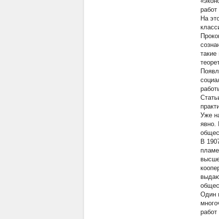
«экон
работ
На эт
класс
Проко
созна
такие
теоре
Появл
социа
работ
Стать
практ
Уже н
явно.
общес
В 190
пламе
высше
коопе
выдаю
общес
Один 
много
работ