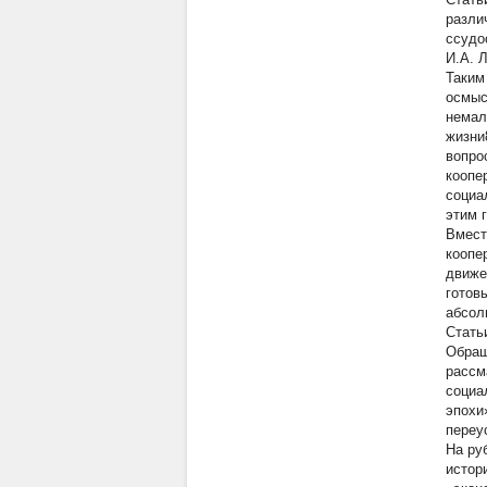
разли
ссудо
И.А. 
Таким
осмыс
немал
жизни
вопро
коопе
социа
этим 
Вмест
коопе
движе
готов
абсол
Стать
Обращ
рассм
социа
эпохи
переу
На ру
истор