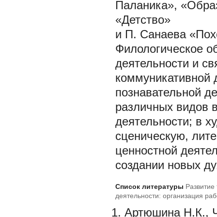
Паланика», «Образ
«Детство»
и П. Санаева «Пох
Филологическое о
деятельности и св
коммуникативной д
познавательной д
различных видов в
деятельности; в х
сценическую, лите
ценностной деятел
создании новых ду
Список литературы
Развитие
деятельности: организация ра
междисциплинарных программ
Артюшина Н.К., 