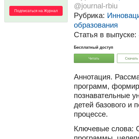
@journal-rbiu
Подписаться на Журнал
Рубрика:
Инноваци
образования
Статья в выпуске:
Бесплатный доступ
Читать
Скачать
Рассма
программ, формир
познавательные у
детей базового и 
процессе.
программы
,
целеп