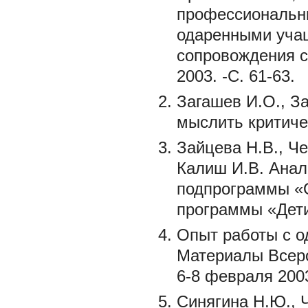
профессиональны
одаренными учащ
сопровождения с
2003. -С. 61-63.
Загашев И.О., З
мыслить критичес
Зайцева Н.В., Че
Калиш И.В. Анал
подпрограммы «
программы «Дети Р
Опыт работы с о
Материалы Всеро
6-8 февраля 2003 
Синягина Н.Ю., 