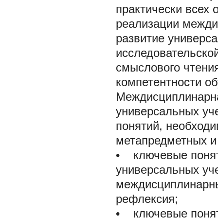
практически всех 
реализации межди
развитие универс
исследовательской
смыслового чтения
компетентности об
Междисциплинарна
универсальных уч
понятий, необход
метапредметных и 
• ключевые понят
универсальных уч
междисциплинарны
рефлексия;
• ключевые понят