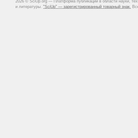
2026 © SciUp.org — Платформа публикаций в области науки, те
и литературы.
"SciUp" — зарегистрированный товарный знак.
Все