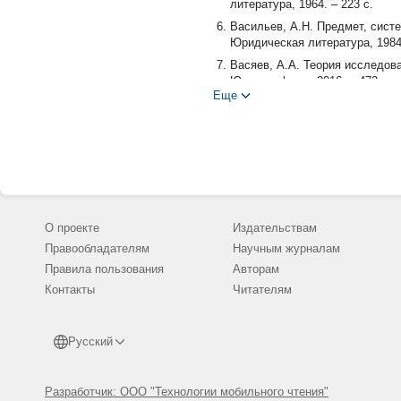
литература, 1964. – 223 с.
Васильев, А.Н. Предмет, систе
Юридическая литература, 1984.
Васяев, А.А. Теория исследова
Юрлитинформ, 2016. – 472 с.
Еще
Воробьёв, Г.А. Тактика и псих
Издательство Кубанского униве
Гуковская, Н.И. Право суда на
1958. – N 4. – С. 35-38.
Диденко, Ф.К. Следственный эк
политическая краснознаменная 
Загорский, Г.И. Актуальные пр
О проекте
Издательствам
Проспект, 2014. – 311 с.
Правообладателям
Научным журналам
Кореневский, Ю.В. Криминалис
Правила пользования
Авторам
2001. – 198 с.
Контакты
Читателям
Кореневский, Ю.В. Установлени
– N 4. – С. 7-8.
Корчагин, А.Ю. Судебное разби
Русский
Юридический мир, 2006. – 141 
Россинский, С.Б. Концептуал
действий в доказывании по угол
Разработчик: ООО "Технологии мобильного чтения"