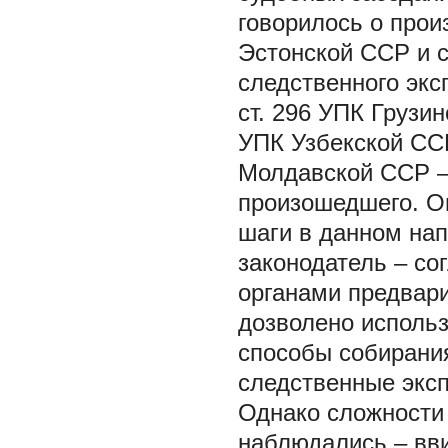
говорилось о прои
Эстонской ССР и с
следственного экс
ст. 296 УПК Грузин
УПК Узбекской ССР
Молдавской ССР –
произошедшего. О
шаги в данном нап
законодатель – со
органами предвар
дозволено использ
способы собирания
следственные экс
Однако сложности 
наблюдались – вви