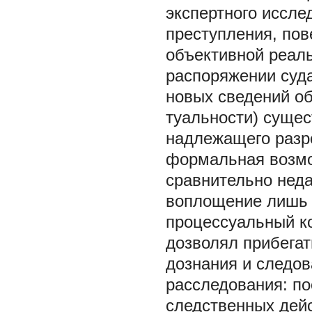
экспертного иссле
преступления, пов
объективной реал
распоряжении суда
новых сведений об
туальности) сущес
надлежащего разр
формальная возмо
сравнительно неда
воплощение лишь 
процессуальный к
дозволял прибега
дознания и следов
расследования: п
следственных дей