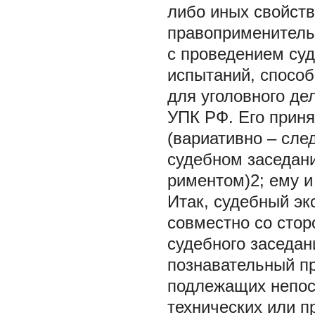
либо иных свойст
правоприменительн
с проведением су
испытаний, спосо
для уголовного де
УПК РФ. Его прин
(вариативно – сл
судебном заседан
риментом)2; ему и
Итак, судебный э
совместно со стор
судебного заседан
познавательный п
подлежащих непос
технических или п