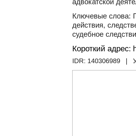
адвокатской деяте
действия
,
следств
судебное следств
Короткий адрес: h
IDR: 140306989
| У