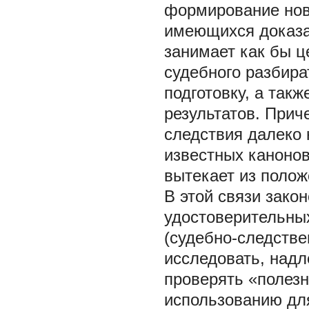
формирование нов
имеющихся доказат
занимает как бы ц
судебного разбир
подготовку, а такж
результатов. При
следствия далеко 
известных канонов
вытекает из поло
В этой связи зако
удостоверительны
(судебно-следстве
исследовать, над
проверять «полез
использованию дл