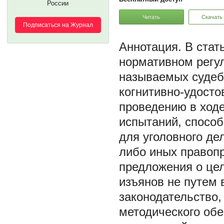
России
Читать
Скачать
Подписаться на Журнал
В стат
нормативном регул
называемых судебн
когнитивно-удосто
проведению в ходе
испытаний, спосо
для уголовного де
либо иных правоп
предложения о це
изъянов не путем 
законодательство,
методического обе