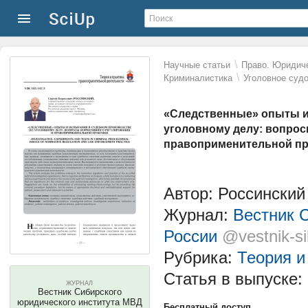
\
Научные статьи
Право. Юридиче
\
Криминалистика
Уголовное суд
«Следственные» опыты и
уголовному делу: вопрос
правоприменительной пр
Автор: Россинский
Журнал:
Вестник 
России
@vestnik-s
Рубрика:
Теория и
Статья в выпуске:
ЖУРНАЛ
Вестник Сибирского
юридического института МВД
Бесплатный доступ