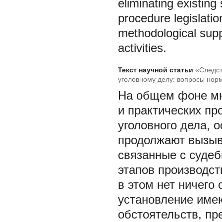
eliminating existin
procedure legislatio
methodological suppo
activities.
Текст научной статьи
«Следст
уголовному делу: вопросы нор
На общем фоне мн
и практических пр
уголовного дела, 
продолжают вызыв
связанные с суде
этапов производст
в этом нет ничего
установление име
обстоятельств, пр