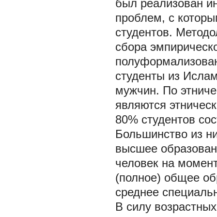
был реализован ин
проблем, с котор
студентов. Методо
сбора эмпирическ
полуформализован
студенты из Ислам
мужчин. По этнич
являются этническ
80% студентов сос
Большинство из н
высшее образован
человек на момен
(полное) общее об
среднее специальн
В силу возрастных