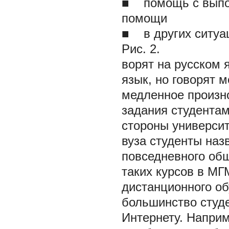
■
помощь с выпол
помощи
■
в других ситуа
Рис. 2.
ворят на русском
язык, но говорят 
медленное произн
задания студента
стороны универси
вуза студенты наз
повседневного общ
таких курсов в МГ
дистанционного об
большинство студе
Интернету. Наприм