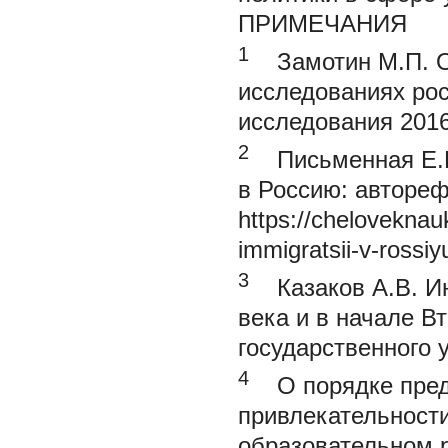
ПРИМЕЧАНИЯ
1
Замотин М.П.
исследованиях рос
исследования 2016
2
Письменная Е.
в Россию: автореф.
https://chelovekna
immigratsii-v-ross
3
Казаков А.В.
И
века и в начале В
государственного у
4
О порядке предо
привлекательност
образовательном р