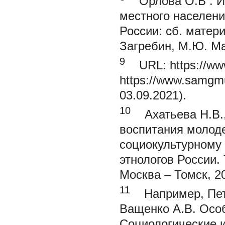
Орлова О.В
. 
местного населения
России: сб. матери
Загребин, М.Ю. Ма
9
URL:
https://ww
https://www.samgmu
03.09.2021).
10
Ахатьева Н.В.,
воспитания молоде
социокультурному 
этнологов России. 
Москва – Томск, 20
11
Например,
Пет
Ващенко А.В.
Особ
Социологические и