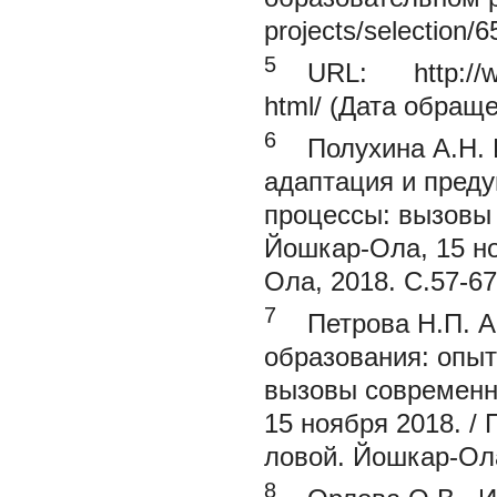
projects/selection
5
URL:
http://
html/ (Дата обраще
6
Полухина А.Н.
адаптация и пред
процессы: вызовы 
Йошкар-Ола, 15 но
Ола, 2018. С.57-67
7
Петрова Н.П.
А
образования: опыт
вызовы современно
15 ноября 2018. / 
ловой. Йошкар-Ола
8