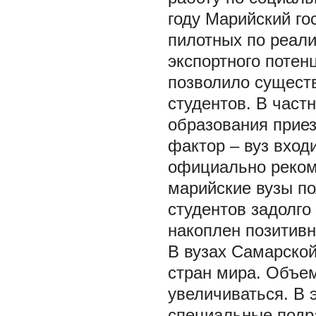
году Марийский го
пилотных по реали
экспортного потен
позволило сущест
студентов. В част
образования прие
фактор – вуз вход
официально реком
марийские вузы п
студентов задолго
накоплен позитивн
В вузах Самарской
стран мира. Объе
увеличиваться. В 
специальные подр