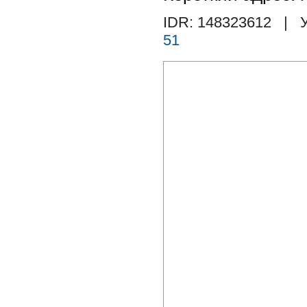
IDR: 148323612
| У
51