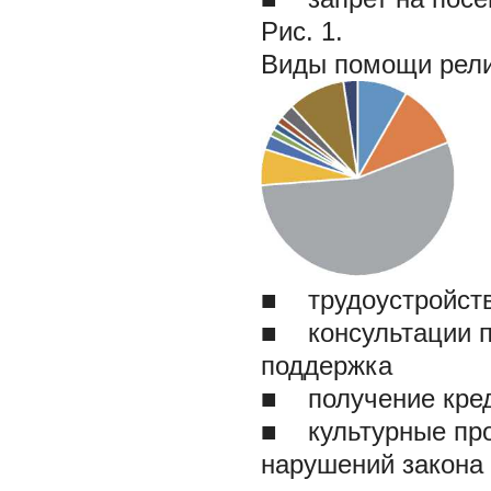
Рис. 1.
Виды помощи рели
■
трудоустр
■
консультации п
поддержка
■
получени
■
культурны
нарушений закона