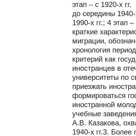
этап – с 1920-х гг.
до середины 1940-х
1990-х гг.; 4 этап
краткие характери
миграции, обознач
хронология перио
критерий как госу
иностранцев в оте
университеты по с
приезжать иностра
формироваться го
иностранной моло
учебные заведения
А.В. Казакова, ох
1940-х гг.3. Более