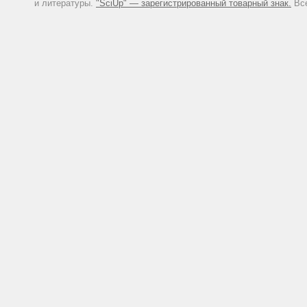
и литературы.
"SciUp" — зарегистрированный товарный знак.
Все