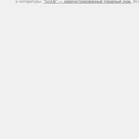
и литературы.
"SciUp" — зарегистрированный товарный знак.
Все