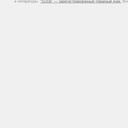
и литературы.
"SciUp" — зарегистрированный товарный знак.
Все