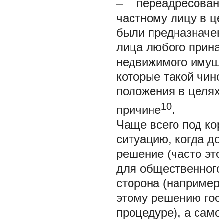
– переадресовани
частному лицу в ц
были предназначен
лица любого прин
недвижимого имущ
которые такой чин
положения в целях
10
причине
.
Чаще всего под ко
ситуацию, когда д
решение (часто э
для общественного
сторона (наприме
этому решению гос
процедуре), а сам