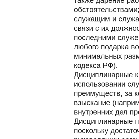
также дарение раб
обстоятельствами;
служащим и служа
связи с их должн
последними служеб
любого подарка во
минимальных разме
кодекса РФ).
Дисциплинарные к
использовании слу
преимуществ, за 
взыскание (наприм
внутренних дел пр
Дисциплинарные п
поскольку достат