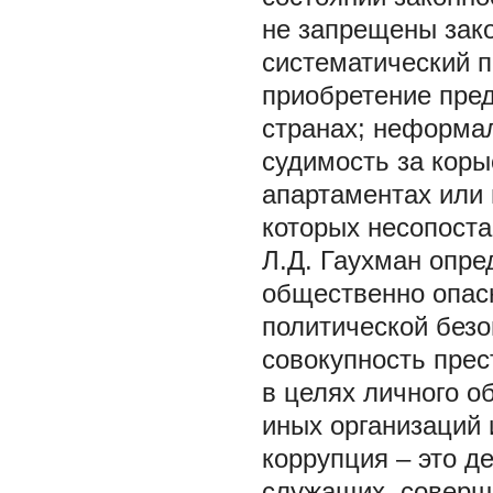
не запрещены зак
систематический п
приобретение пред
странах; неформа
судимость за коры
апартаментах или
которых несопоста
Л.Д. Гаухман опре
общественно опас
политической без
совокупность пре
в целях личного о
иных организаций 
коррупция – это д
служащих, соверш