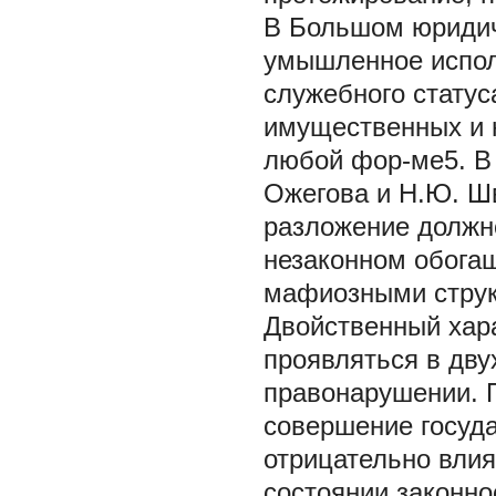
В Большом юридиче
умышленное испол
служебного статус
имущественных и 
любой фор-ме5. В 
Ожегова и Н.Ю. Ш
разложение должн
незаконном обогащ
мафиозными струк
Двойственный хара
проявляться в дву
правонарушении. 
совершение госуд
отрицательно вли
состоянии законно