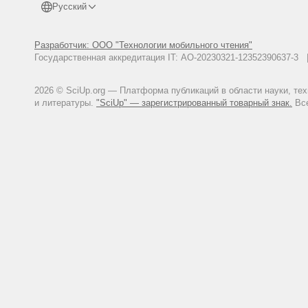
Русский
Разработчик: ООО "Технологии мобильного чтения"
Государственная аккредитация IT: АО-20230321-12352390637-
2026 © SciUp.org — Платформа публикаций в области науки, те
и литературы.
"SciUp" — зарегистрированный товарный знак.
Все