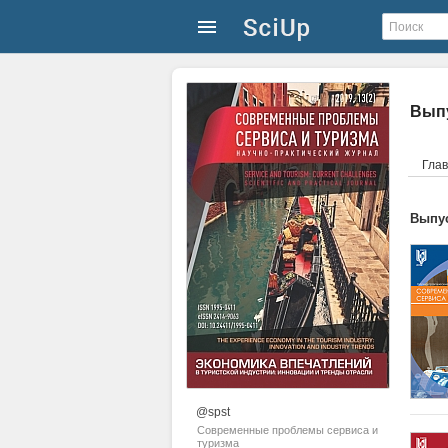
Выпу
Гла
Выпус
@spst
Современные проблемы сервиса и
туризма