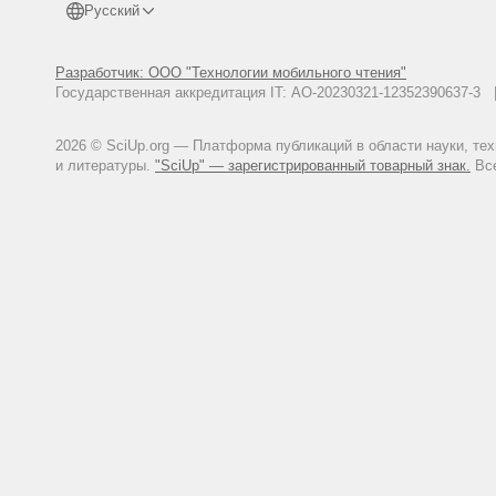
Русский
Разработчик: ООО "Технологии мобильного чтения"
Государственная аккредитация IT: АО-20230321-12352390637-
2026 © SciUp.org — Платформа публикаций в области науки, те
и литературы.
"SciUp" — зарегистрированный товарный знак.
Все