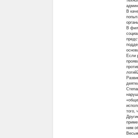
техно
админ
В кач
попыт
орган
В фил
социа
предс
подде
основ
Если 
прояв
проти
логий
Разви
деяте
Степа
наруш
«обще
испол
того,
Други
приме
ним о
Весьм