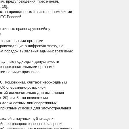
ия, предупреждения, пресечения,
 10].
льства приведенными выше полномочиями
ФТС России6
ративных правонарушений»
у
4
.
охранительными органами
происходящие в цифровую эпоху, не
щем порядок выявления административных
 научные подходы к допустимости
правоохранительными органами
нии наличие признаков
.С. Комовкина), считают необходимым
«Об оперативно-розыскной
ятий исключительно для выявления
. 80] и избегая возложения
а должностных лиц оперативных
оприятные условия для злоупотребления
ателей в научных публикациях,
более распространена точка зрения
сов), предлагающих в перспективе внести