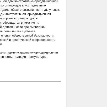
яющей административно-юрисдикционной
зкого подходов к исследованию
я дальнейшего развития взгляды ученых-
«административная юрисдикционная
ли органов прокуратуры в
, обращается внимание на
ой деятельности при выявлении
я полиции как субъекта
печения общественной безопасности.
ской и практической направленности
и.
ганы
,
административно-юрисдикционная
венность
,
полиция
,
прокуратура
,