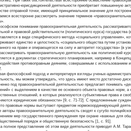
логий1. При таких обстоятельствах всестороннее осмысление правоохр
истративно-юрисдикционной деятельности приобретает повышенную акт
естве отправной точки, имеющей принципиальное значение для построен
аемся всесторонне рассмотреть значение терминов «правоохранительна
ы».
ософском понимании правоохранительная деятельность рассматриваетс
льной и правовой действительности (политического курса) государства (
тавляется в виде специфического метода «социального управления», ко
рживают единство и целостность «социального общества путем установле
анного на праве и опирающегося на силу и авторитет государства» (в узко
рассматривать правоохранительную деятельность как политический курс
ляется в документах стратегического планирования, например в Концеп
водействия противоправным деяниям, совершаемым с использованием 
2.
вая философский подход и интерпретируя взгляды ученых-администрат
льность, мы можем утверждать, что здесь имеют место достаточно диск
ненко под правоохранительной деятельностью предлагает понимать «де
ений» с выделением в качестве ее основного объекта правовых норм, а
ственных отношений, в которых реализуются субъективные права и своб
няются юридические обязанности» [9, с. 71-72]. С предложенным сужден
 что правовые нормы выступают предметом нормокоординирующей деяте
е авторы правоохранительную деятельность сводят к сугубо полицейско
нением мер государственного принуждения при охране «важных для обще
бщественный порядок и общественную безопасность [1, с. 91].
а полное представление об этом виде деятельности приводит А.М. Тара