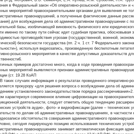
ения в Федеральный закон «Об оперативно-розыскной деятельности» и «
кных мероприятий правоохранительными органами для выявления не тол
истративных правонарушений, а полученные фактические данные рассма
вания) для возбуждения дела об административном правонарушении с
ательной базы, изобличающей виновность физического или юридического ли
ти именно по такому пути сейчас идет судебная практика, обосновывая
одимостью противодействия угрозам (государственной, военной, эконом
гической) безопасности государства (пп. 2 ч. 1 ст. 7 Федерального зако
льности»), используя видеозапись, произведенную беспилотным летате
тивно-розыскного мероприятия в качестве допустимых доказательств дл
ственности6.
гичных примеров достаточно много, когда в ходе проведения правоохра
кных мероприятий выявляются признаки административных правонаруше
пции (ст. 19.28 КоАП
 В таких случаях информация о результатах проведенного оперативно-р
вляется прокурору «для решения вопроса о возбуждении дела об админ
дением установленного законодательством порядка рассекречивания»2.
ом характеризуя современное влияние цифровизации на правоохранител
икционной деятельности, следует отметить общую тенденцию расширен
ческих устройств аудио-, фото- и видеофиксации (далее – технических у
ательств по делам об административных правонарушениях, в частности
идеозаписи обстоятельств совершения административного правонарушен
ловно, сегодня лидирующую позицию использования технических устрой
истративных правонарушениях занимает автоматическая фиксация админ