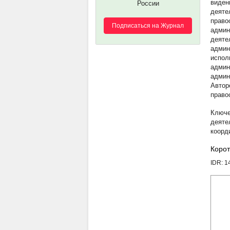
виден
России
деяте
право
Подписаться на Журнал
админ
деяте
админ
испол
админ
админ
Автор
право
деяте
коорд
Корот
IDR: 