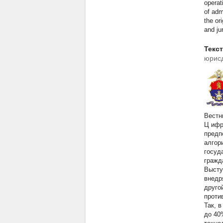
operat
of adm
the or
and jur
Текс
юрисд
Вестн
Ц
ифр
предп
алгор
госуд
гражда
Высту
внедр
друго
проти
Так, в
до 40