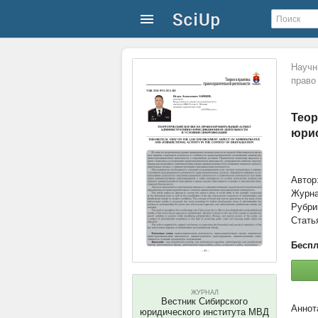
Научн
право
Теор
юрис
Автор
Журн
Рубри
Стать
Беспл
ЖУРНАЛ
Вестник Сибирского
юридического института МВД