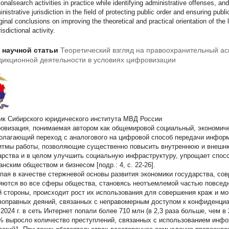
ionalsearch activities in practice while identifying administrative offenses, an
inistrative jurisdiction in the field of protecting public order and ensuring pub
iginal conclusions on improving the theoretical and practical orientation of t
isdictional activity.
т научной статьи
Теоретический взгляд на правоохранительный ас
икционной деятельности в условиях цифровизации
ик Сибирского юридического института МВД России
овизация, понимаемая автором как общемировой социальный, экономиче
олагающий переход с аналогового на цифровой способ передачи инфор
итмы работы, позволяющие существенно повысить внутреннюю и внеш
арства и в целом улучшить социальную инфраструктуру, упрощает спос
нским обществом и бизнесом [подр.: 4, с. 22-26].
пая в качестве стержневой основы развития экономики государства, сов
яются во все сферы общества, становясь неотъемлемой частью повседн
й стороны, происходит рост их использования для совершения краж и мо
воправных деяний, связанных с неправомерным доступом к конфиденци
 2024 г. в сеть Интернет попали более 710 млн (в 2,3 раза больше, чем в 
% выросло количество преступлений, связанных с использованием инф