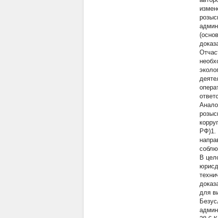
измен
розыс
админ
(осно
доказ
Отчас
необх
эколо
деяте
опера
ответ
Анало
розыс
корру
РФ)1.
напра
соблю
В цел
юрисд
техни
доказ
для в
Безус
админ