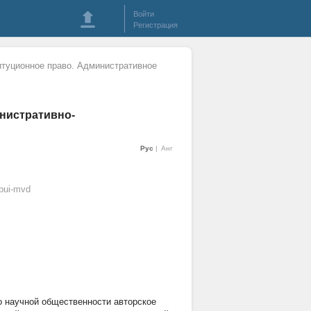
Войти
Регистрация
итуционное право. Административное
нистративно-
Рус
Анг
bui-mvd
о научной общественности авторское