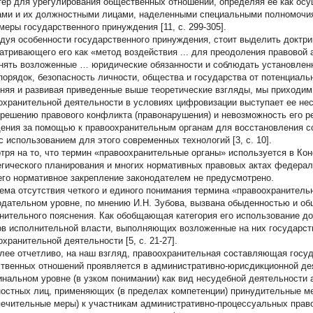
тер для урегулирования общественных отношений, определяя ее как о
ами и их должностными лицами, наделенными специальными полномочи
 меры государственного принуждения [11, с. 299-305].
дуя особенности государственного принуждения, стоит выделить доктри
атривающего его как «метод воздействия ... для преодоления правово
нять возложенные … юридические обязанности и соблюдать установленн
порядок, безопасность личности, общества и государства от потенциальны
няя и развивая приведенные выше теоретические взгляды, мы приходим 
охранительной деятельности в условиях цифровизации выступает ее не
зрешению правового конфликта (правонарушения) и невозможность его р
ения за помощью к правоохранительным органам для восстановления с
 с использованием для этого современных технологий [3, с. 10].
тря на то, что термин «правоохранительные органы» используется в Кон
егического планирования и многих нормативных правовых актах федерал
его нормативное закрепление законодателем не предусмотрено.
ема отсутствия четкого и единого понимания термина «правоохранитель
одательном уровне, по мнению И.Н. Зубова, вызвана обыденностью и о
нительного пояснения. Как обобщающая категория его использование д
ов исполнительной власти, выполняющих возложенные на них государс
охранительной деятельности [5, с. 21-27].
лее отчетливо, на наш взгляд, правоохранительная составляющая госу
твенных отношений проявляется в административно-юрисдикционной де
инальном уровне (в узком понимании) как вид несудебной деятельности 
остных лиц, применяющих (в пределах компетенции) принудительные ме
печительные меры) к участникам административно-процессуальных пра