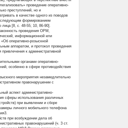
легализовать» проведение оперативно-
ько преступлений, но и
тривать в качестве одного из поводов
 последующим формированием
ца [8, с. 48-55; 10, 86-90].
 законность проведения ОРМ,
ический, информационной или
на «Об оперативно-розыскной
льным аппаратом, и протокол проведения
я привлечения к административной
нительными органами оперативно-
ний, особенно в сфере противодействия
озыскного мероприятия незамедлительно
истративном правонарушении с
ьный аспект административно-
ия сферы использования различных
стройств) при выявлении и сборе
 камеры личного мобильного телефона
ия3.
ств при возбуждении дела об
истративных правонарушений (ч. 3 ст.