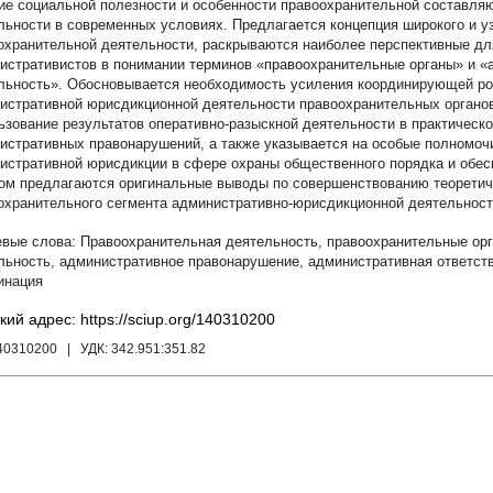
ие социальной полезности и особенности правоохранительной составл
льности в современных условиях. Предлагается концепция широкого и у
охранительной деятельности, раскрываются наиболее перспективные дл
истративистов в понимании терминов «правоохранительные органы» и 
льность». Обосновывается необходимость усиления координирующей ро
истративной юрисдикционной деятельности правоохранительных органов
ьзование результатов оперативно-разыскной деятельности в практическ
истративных правонарушений, а также указывается на особые полномочи
истративной юрисдикции в сфере охраны общественного порядка и обес
ом предлагаются оригинальные выводы по совершенствованию теоретиче
охранительного сегмента административно-юрисдикционной деятельност
Правоохранительная деятельность
,
правоохранительные ор
льность
,
административное правонарушение
,
административная ответст
инация
кий адрес: https://sciup.org/140310200
140310200
| УДК:
342.951:351.82