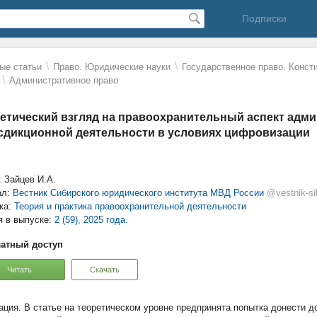
Подписки
\
\
ые статьи
Право. Юридические науки
Государственное право. Конст
\
Административное право
етический взгляд на правоохранительный аспект адми
дикционной деятельности в условиях цифровизации
: Зайцев И.А.
ал:
Вестник Сибирского юридического института МВД России
@vestnik-si
ка:
Теория и практика правоохранительной деятельности
я в выпуске:
2 (59), 2025 года.
атный доступ
Читать
Скачать
В статье на теоретическом уровне предпринята попытка донести д