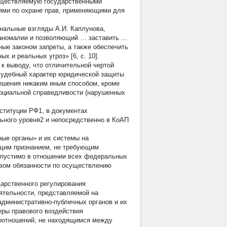
существляемую государственными
ями по охране прав, применяющими для
нальные взгляды А.И. Каплунова,
й аномалии и позволяющий … заставить …
ые законом запреты, а также обеспечить
х и реальных угроз» [6, с. 10].
к выводу, что отличительной чертой
судебный характер юридической защиты
ешения никаким иным способом, кроме
оциальной справедливости (нарушенных
ституции РФ1, в документах
ьного уровня2 и непосредственно в КоАП
ные органы» и их системы на
бщим признанием, не требующим
опустимо в отношении всех федеральных
твом обязанности по осуществлению
дарственного регулирования
ятельности, представляемой на
административно-публичных органов и их
ры правового воздействия
воотношений, не находящимся между