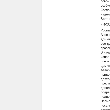
собой
возбу
Согла
надел
Вестн
и ФСО
Росгв
Акцен
админ
всегд
право
В кач
испол
опера
админ
Автор
приде
деяте
прест
допол
подра
полном
Несмо
посвя
автор