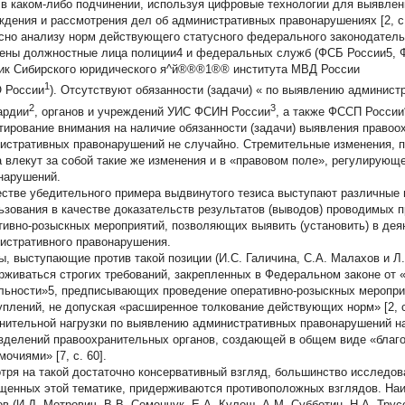
 в каком-либо подчинении, используя цифровые технологии для выявлен
ждения и рассмотрения дел об административных правонарушениях [2, с.
сно анализу норм действующего статусного федерального законодате
ены должностные лица полиции4 и федеральных служб (ФСБ России5, 
ик Сибирского юридического я^й®®®1®® института МВД России
1
 России
). Отсутствуют обязанности (задачи) «
по выявлению админист
2
3
ардии
, органов и учреждений УИС ФСИН России
, а также ФССП России
тирование внимания на наличие обязанности (задачи) выявления право
истративных правонарушений не случайно. Стремительные изменения, 
а влекут за собой такие же изменения и в «правовом поле», регулирую
нарушений.
естве убедительного примера выдвинутого тезиса выступают различные
ьзования в качестве доказательств результатов (выводов) проводимых 
тивно-розыскных мероприятий, позволяющих выявить (установить) в дея
истративного правонарушения.
ы, выступающие против такой позиции (И.С. Галичина, С.А. Малахов и Л
рживаться строгих требований, закрепленных в Федеральном законе от 
льности»5, предписывающих проведение оперативно-розыскных меропри
уплений, не допуская «расширенное толкование действующих норм» [2, с
нительной нагрузки по выявлению административных правонарушений н
зделений правоохранительных органов, создающей в общем виде «благ
очиями» [7, с. 60].
тря на такой достаточно консервативный взгляд, большинство исследов
щенных этой тематике, придерживаются противоположных взглядов. Наи
ов (И.Д. Мотрович, В.В. Семенчук, Е.А. Кулеш, А.М. Субботин, Н.А. Тру