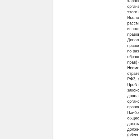
харак
орган
этого
Иссле
рассм
испол
право
Допол
право
по ра
обращ
прав)
Несмо
страт
РФ3, 
Пробл
закон
допол
орган
право
Наибо
общес
доктр
должн
(обес