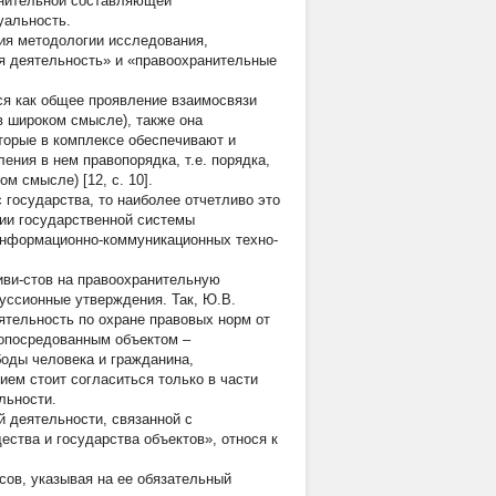
анительной составляющей
уальность.
ия методологии исследования,
я деятельность» и «правоохранительные
я как общее проявление взаимосвязи
в широком смысле), также она
торые в комплексе обеспечивают и
ния в нем правопорядка, т.е. порядка,
м смысле) [12, с. 10].
 государства, то наиболее отчетливо это
ции государственной системы
информационно-коммуникационных техно-
иви-стов на правоохранительную
уссионные утверждения. Так, Ю.В.
ятельность по охране правовых норм от
 опосредованным объектом –
оды человека и гражданина,
ием стоит согласиться только в части
льности.
й деятельности, связанной с
ства и государства объектов», относя к
сов, указывая на ее обязательный