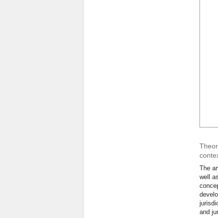
Theore
contex
The ar
well a
concep
develo
jurisd
and ju