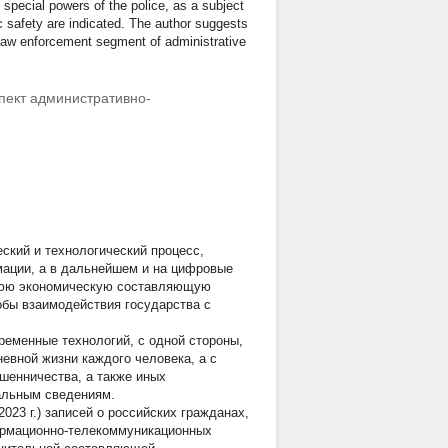
d special powers of the police, as a subject
lic safety are indicated. The author suggests
he law enforcement segment of administrative
пект административно-
ский и технологический процесс,
мации, а в дальнейшем и на цифровые
нюю экономическую составляющую
обы взаимодействия государства с
ременные технологий, с одной стороны,
евной жизни каждого человека, а с
шенничества, а также иных
альным сведениям.
2023 г.) записей о российских гражданах,
ормационно-телекоммуникационных