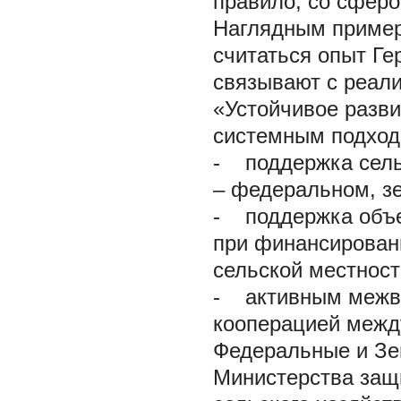
правило, со сферо
Наглядным пример
считаться опыт Ге
связывают с реал
«Устойчивое разв
системным подход
-
поддержка сельс
– федеральном, з
-
поддержка объед
при финансирован
сельской местност
-
активным межве
кооперацией межд
Федеральные и Зе
Министерства защи