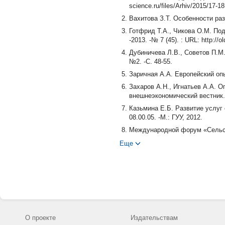
science.ru/files/Arhiv/2015/17-1
Вахитова З.Т. Особенности разв
Готфрид Т.А., Чикова О.М. По
-2013. -№ 7 (45). : URL: http://
Дубиничева Л.В., Советов П.М.
№2. -С. 48-55.
Заричная А.А. Европейский опы
Захаров А.Н., Игнатьев А.А. 
внешнеэкономический вестник. 
Казьмина Е.Б. Развитие услуг 
08.00.05. -М.: ГУУ, 2012.
Международной форум «Сельск
2013. -346 с.
Еще
Мозгунов Н.А. Географические
геогр. наук: 25.00.24. -М.: МГ
Пантович Б. Планирование и у
технологии. -2013. -№10-1. : URL:
serbii (дата обращения: 11.01.2
Фролова О.А. Развитие несель
(2). -С. 72-79.
О проекте
Издательствам