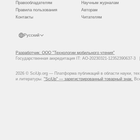
Хакимова С. Особенности разв
Правообладателям
Научным журналам
«Механизмы взаимодействия НКО 
Правила пользования
Авторам
обращения: 21.11.2015).
Контакты
Читателям
Rodrigues A.B. Turismo rural: pr
Swarbrick N. 'Rural tourism -Inc
http://www.TeAra.govt.nz/en/rura
Русский
Разработчик: ООО "Технологии мобильного чтения"
Государственная аккредитация IT: АО-20230321-12352390637-
2026 © SciUp.org — Платформа публикаций в области науки, те
и литературы.
"SciUp" — зарегистрированный товарный знак.
Все