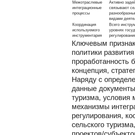
Межотраслевые
Активно заде
интеграционные
связывают се
процессы
разнообразны
видами деяте
Координация
Всего инстру
используемого
уровнях госу
инструментария
регулировани
Ключевым признак
политики развития
проработанность б
концепция, страте
Наряду с определ
данные документы
туризма, условия 
механизмы интегр
регулирования, ко
сельского туризма
проектов/субъекто