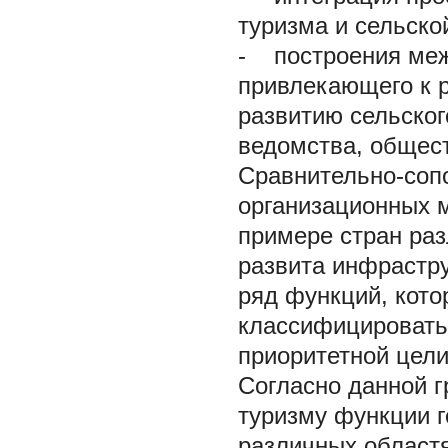
туризма и сельско
-
построения меж
привлекающего к р
развитию сельског
ведомства, общес
Сравнительно-соп
организационных м
примере стран раз
развита инфрастру
ряд функций, кот
классифицировать
приоритетной цели 
Согласно данной г
туризму функции г
различных областя