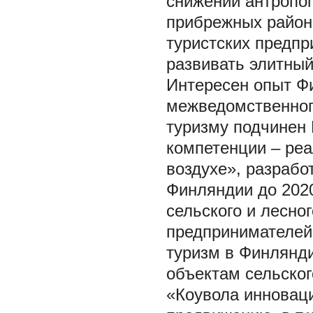
снижении антропо
прибрежных район
туристских предпр
развивать элитный
Интересен опыт Ф
межведомственного
туризму подчинен 
компетенции – ре
воздухе», разрабо
Финляндии до 2020
сельского и лесно
предпринимателей,
туризм в Финлянди
объектам сельског
«Коувола инновац