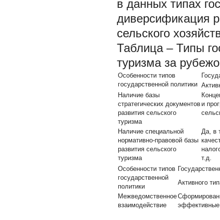
в данных типах го
диверсификация ре
сельского хозяйств
Таблица – Типы го
туризма за рубеж
Особенности типов
Госуд
государственной политики
Актив
Наличие базы
Конце
стратегических документов
и про
развития сельского
сельс
туризма
Наличие специальной
Да, в 
нормативно-правовой базы
качес
развития сельского
налог
туризма
т.д.
Особенности типов
Государствен
государственной
Активного тип
политики
Межведомственное
Сформирован
взаимодействие
эффективные