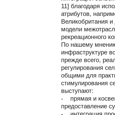
11] благодаря исп
атрибутов, наприм
Великобритания и 
модели межотрасле
рекреационного ко
По нашему мнению
инфраструктуре во
прежде всего, ре
регулирования сел
общими для практи
стимулирования се
выступают:
-
прямая и косвен
предоставление су
-
интеграция прое