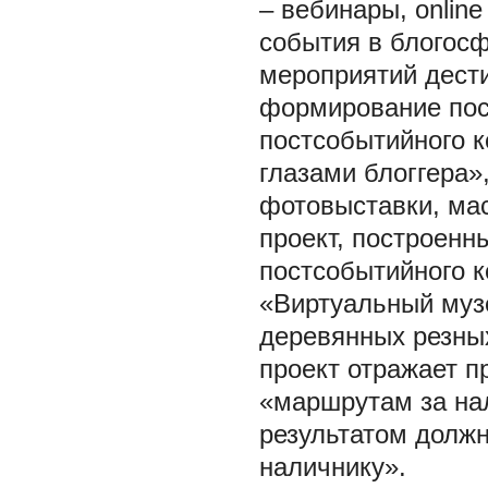
– вебинары, onlin
события в блогосф
мероприятий дести
формирование пос
постсобытийного к
глазами блоггера»
фотовыставки, мас
проект, построен
постсобытийного ко
«Виртуальный музе
деревянных резных
проект отражает п
«маршрутам за на
результатом должн
наличнику».