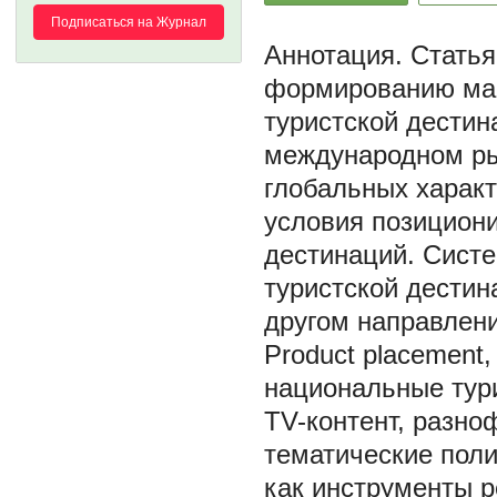
Подписаться на Журнал
Статья
формированию мар
туристской дестин
международном ры
глобальных характ
условия позицион
дестинаций. Сист
туристской дестин
другом направлени
Product placement
национальные тури
TV-контент, разно
тематические пол
как инструменты р