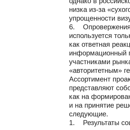
однако в российск
низка из-за «сухо
упрощенности виз
6. Опровержения. 
используется тол
как ответная реак
информационный п
участниками рынк
«авторитетным» г
Ассортимент проа
представляют соб
как на формирован
и на принятие реш
следующие.
1. Результаты со