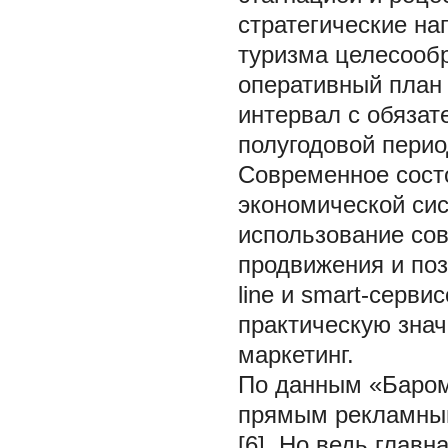
стратегические на
туризма целесообр
оперативный план
интервал с обяза
полугодовой перио
Современное состо
экономической сис
использование со
продвижения и поз
line и smart-серв
практическую знач
маркетинг.
По данным «Бароме
прямым рекламны
[6]. Но ведь глав