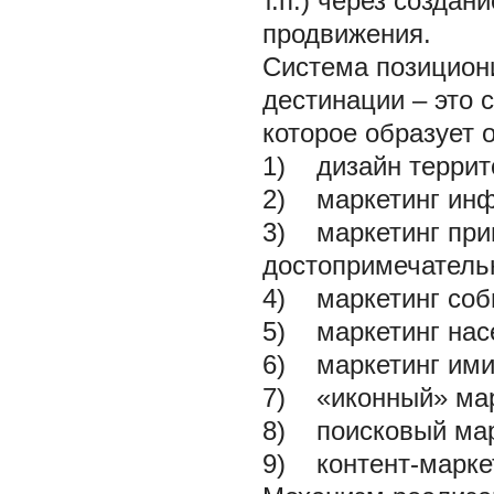
т.п.) через созда
продвижения.
Система позицион
дестинации – это 
которое образует 
1) дизайн террит
2) маркетинг инф
3) маркетинг при
достопримечатель
4) маркетинг соб
5) маркетинг нас
6) маркетинг ими
7) «иконный» мар
8) поисковый мар
9) контент-маркет