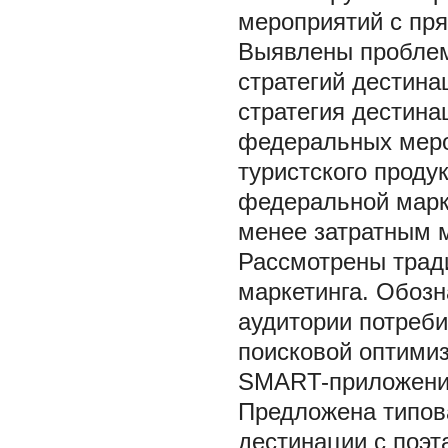
мероприятий с пря
Выявлены проблем
стратегий дестина
стратегия дестина
федеральных меро
туристского прод
федеральной марке
менее затратным 
Рассмотрены трад
маркетинга. Обоз
аудитории потреб
поисковой оптимиз
SMART-приложений
Предложена типова
дестинации с поэ