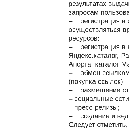
результатах выда
запросам пользова
–
регистрация в с
осуществляться в
ресурсов;
–
регистрация в к
Яндекс.каталог, Р
Апорта, каталог Mai
–
обмен ссылками
(покупка ссылок);
–
размещение ст
–
социальные сети
–
пресс-релизы;
–
создание и веде
Следует отметить,