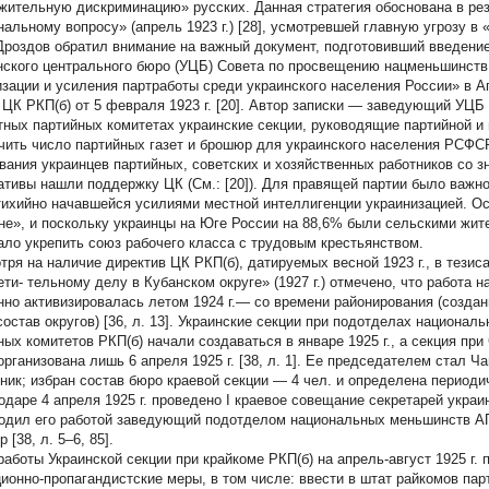
жительную дискриминацию» русских. Данная стратегия обоснована в рез
нальному вопросу» (апрель 1923 г.) [28], усмотревшей главную угрозу 
 Дроздов обратил внимание на важный документ, подготовивший введени
нского центрального бюро (УЦБ) Совета по просвещению нацменьшинс
изации и усиления партработы среди украинского населения России» в А
 ЦК РКП(б) от 5 февраля 1923 г. [20]. Автор записки — заведующий УЦБ 
тных партийных комитетах украинские секции, руководящие партийной и 
чить число партийных газет и брошюр для украинского населения РСФСР
вания украинцев партийных, советских и хозяйственных работников со з
ативы нашли поддержку ЦК (См.: [20]). Для правящей партии было важн
тихийно начавшейся усилиями местной интеллигенции украинизацией. Ос
не», и поскольку украинцы на Юге России на 88,6% были сельскими жите
ало укрепить союз рабочего класса с трудовым крестьянством.
тря на наличие директив ЦК РКП(б), датируемых весной 1923 г., в тезис
ти- тельному делу в Кубанском округе» (1927 г.) отмечено, что работа н
нно активизировалась летом 1924 г.— со времени районирования (создан
 состав округов) [36, л. 13]. Украинские секции при подотделах национ
ных комитетов РКП(б) начали создаваться в январе 1925 г., а секция пр
организована лишь 6 апреля 1925 г. [38, л. 1]. Ее председателем стал 
ник; избран состав бюро краевой секции — 4 чел. и определена периодич
одаре 4 апреля 1925 г. проведено I краевое совещание секретарей украи
одил его работой заведующий подотделом национальных меньшинств АП
 [38, л. 5–6, 85].
работы Украинской секции при крайкоме РКП(б) на апрель-август 1925 г.
ционно-пропагандистские меры, в том числе: ввести в штат райкомов па