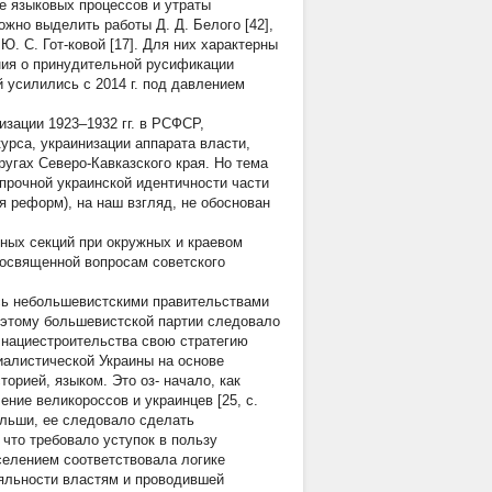
е языковых процессов и утраты
ожно выделить работы Д. Д. Белого [42],
, Ю. С. Гот-ковой [17]. Для них характерны
ния о принудительной русификации
 усилились с 2014 г. под давлением
зации 1923–1932 гг. в РСФСР,
урса, украинизации аппарата власти,
ругах Северо-Кавказского края. Но тема
 прочной украинской идентичности части
 реформ), на наш взгляд, не обоснован
ных секций при окружных и краевом
посвященной вопросам советского
ась небольшевистскими правительствами
 Поэтому большевистской партии следовало
 нациестроительства свою стратегию
иалистической Украины на основе
орией, языком. Это оз- начало, как
ние великороссов и украинцев [25, с.
льши, ее следовало сделать
что требовало уступок в пользу
селением соответствовала логике
яльности властям и проводившей