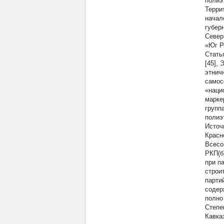
полиэ
Терри
начал
губер
Север
«Юг Р
Стать
[45],
этнич
самос
«наци
марке
групп
полиэ
Источ
Красно
Всесо
РКП(б
при п
строи
парти
содер
полно
Степе
Кавка