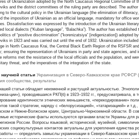
es of Ukrainization adopted by the North Caucasus Regional Committee of t
viks and the district committees of the ruling party are described. The author
ing to the cultural policy in the Ukrainian language (the elimination of illiteracy
ed the imposition of Ukrainian as an official language, mandatory for office w
es. Dissatisfaction was expressed by the introduction of the Ukrainian literary 
red local dialects (“Kuban language”, “Balachka”). The author has established t
olitics of “positive discrimination” (“korenizatsiya” [indigenization]) adopted
viks in 1923 and was carried out until the end of 1932. Ukrainization included 
ge in North Caucasus Krai, the Central Black Earth Region of the RSFSR and 
ty; ensuring the representation of Ukrainians in party and state agencies, and 
he reforms met the resistance of the local officials and the population, and were
litary threat, and the imperatives of the integration of the state.
т научной статьи
Украинизация в Северо-Кавказском крае РСФСР (1
ия сообщества, результаты
нашей статьи обладает неизменной и растущей актуальностью. Этнопол
ениза-ции»), проводившаяся РКП(б) в 1923–1932 гг., предусматривала, в 
рование идентичности этнических меньшинств, «перекодирование» пол
нтов такой стратегии, наряду с «белорусизацией», «татаризацией» и т.д.
зском и Нижне-Волжском краях, Центрально-Черноземной области. В со
емые исторические факты используются органами власти Украины для р
регионов России. Вопросы языковой, исторической, музейной, символичес
нских социокультурных контактов актуальны для укрепления единства ро
работы — определить замыслы украинизации в Северо-Кавказском крае