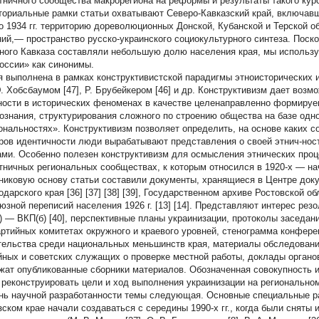
тничного сообщества макрорегиона на реформы и результаты такого кур
ториальные рамки статьи охватывают Северо-Кавказский край, включавши
о 1934 гг. территорию дореволюционных Донской, Кубанской и Терской о
ний,— пространство русско-украинского социокультурного синтеза. Поск
ного Кавказа составляли небольшую долю населения края, мы использу
оссии» как синонимы.
я выполнена в рамках конструктивистской парадигмы этноисторических 
 Э. Хобсбаумом [47], Р. Брубейкером [46] и др. Конструктивизм дает во
ности в исторических феноменах в качестве целенаправленно формируе
ознания, структурирования сложного по строению общества на базе одн
ональностях». Конструктивизм позволяет определить, на основе каких 
ров идентичности люди вырабатывают представления о своей этнич-ност
ами. Особенно полезен конструктивизм для осмысления этнических проц
тничных региональных сообществах, к которым относился в 1920-х — нача
никовую основу статьи составили документы, хранящиеся в Центре док
дарского края [36] [37] [38] [39], Государственном архиве Ростовской об
юзной переписий населения 1926 г. [13] [14]. Представляют интерес ре
) — ВКП(б) [40], перспективные планы украинизации, протоколы заседан
артийных комитетах окружного и краевого уровней, стенограмма конфере
тельства среди национальных меньшинств края, материалы обследований
йных и советских служащих о проверке местной работы, доклады орган
жат опубликованные сборники материалов. Обозначенная совокупность 
 реконструировать цели и ход выполнения украинизации на регионально
нь научной разработанности темы следующая. Основные специальные ра
зском крае начали создаваться с середины 1990-х гг., когда были сняты