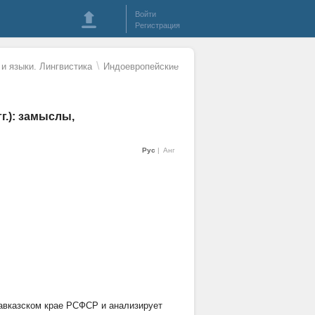
Войти
Регистрация
\
и языки. Лингвистика
Индоевропейские
г.): замыслы,
Рус
Анг
Кавказском крае РСФСР и анализирует