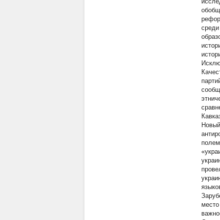
исслед
обобщ
рефор
среди
образ
истор
истор
Исклю
Качес
парти
сообщ
этнич
сравн
Кавка
Новый
антир
полем
«украи
украи
прове
украи
языко
Заруб
место
важно