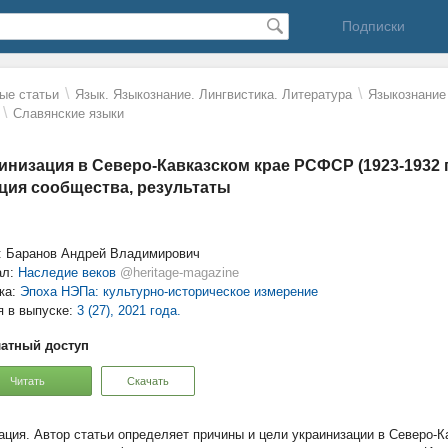
Подписки
\
\
ые статьи
Язык. Языкознание. Лингвистика. Литература
Языкознание 
\
Славянские языки
инизация в Северо-Кавказском крае РСФСР (1923-1932 г
ция сообщества, результаты
: Баранов Андрей Владимирович
ал:
Наследие веков
@heritage-magazine
ка:
Эпоха НЭПа: культурно-историческое измерение
я в выпуске:
3 (27), 2021 года.
атный доступ
Читать
Скачать
Автор статьи определяет причины и цели украинизации в Северо-