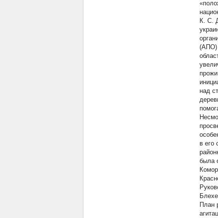
«поло
нацио
К. С.
украи
орган
(АПО)
облас
увели
прожи
иници
над с
дерев
помог
Несмо
просве
особе
в его
район
была 
Комор
Красн
Руков
Блехер
План 
агита