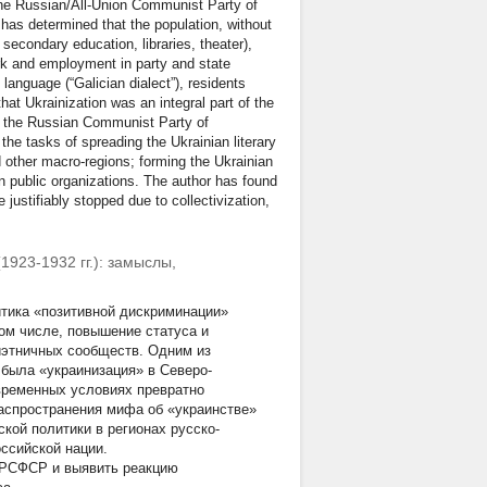
he Russian/All-Union Communist Party of
 has determined that the population, without
, secondary education, libraries, theater),
ork and employment in party and state
language (“Galician dialect”), residents
hat Ukrainization was an integral part of the
 by the Russian Communist Party of
the tasks of spreading the Ukrainian literary
other macro-regions; forming the Ukrainian
in public organizations. The author has found
 justifiably stopped due to collectivization,
923-1932 гг.): замыслы,
итика «позитивной дискриминации»
том числе, повышение статуса и
иэтничных сообществ. Одним из
, была «украинизация» в Северо-
временных условиях превратно
аспространения мифа об «украинстве»
кой политики в регионах русско-
ссийской нации.
 РСФСР и выявить реакцию