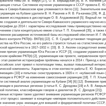
ователи темы (М. В. Мирук [27], О. В. Бершадская [8], В. А. Матвеев [26
ающие статьи. Системное изучение украинизации в СССР провела Е. Ю.
мы в Северо-Кавказском крае упоминаются бегло [11]. Значительное в
 украинцев на Кубани уделили В. Н. Ракачев и Я. В. Ра-качева [29], Ф. Д
ования исследована в диссертации О. В. Алдакимовой [5]. Видный ли- т
ию создания и деятельности Северо-Кавказского украинского научно-иссл
иографии до 2014 г. характерны исследования темы преимущественно н
чением стали концептуально емкие статьи Т. П. Хлыниной [35], а также А
твенное расширение источниковой базы исследований обеспечил И. Г. И
йного контроля РКП(б)– ВКП(б) [22]. С. Я. Сущий установил тенденции 
ества на Юге России, но его работа строится только на статистических 
еской идентичности в 1917–1932 гг. [33]. В. З. Акопян сосредоточил вни
ении причин украинизации Юга России и УССР [3], создании украинской 
зском крайкоме РКП(б) [2], украинизации как проекте, направленном прот
 этап развития историографии проблемы начался в 2014 г. Приход к вла
оссийских элит привел к политизации темы, вызвал повышенный интерес 
ической компоненты. Характерны в этом контексте работы Е. Ю. Борисе
низация» [10] и попытках сконструировать в 1920-х гг. «кубанский язык»
низации в РСФСР на изменение самосознания украинцев [18]. Т. П. Хлыни
ли системный анализ украинизации на Кубани [34] [6] [12]. Внимание пр
низации в различных регионах (статьи К. С. Дроздова [19] и А. В. Аверья
вой политики, классификации говоров и диалектов (К. С. Дроздов [21]).
ежные историки также уделяют внимание украинизации регионов РСФСР 1
 этот процесс занимает в концепции «империи положительного действия» 
е значение укра- инизации для внешней и федеративной политики СССР,