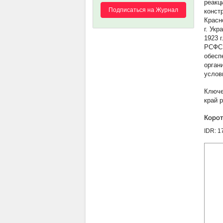
реакц
Подписаться на Журнал
конст
Красн
г. Ук
1923 
РСФСР
обесп
орган
услов
край 
Корот
IDR: 