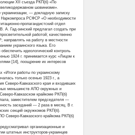
олюции XII съезда РКП(б) «По
в «великодержавном шовинизме».
е украинизации, — докладную записку
тв Наркомпроса РСФСР «О необходимости
гитационно-пропагандистский отдел
В. А. Гад-зинский предлагал создать при
просветительной работой; качественно
; направлять на работу в местности
нанием украинского языка. Его
о обеспечить идеологический контроль
енью 1924 г. принимается курс «Лицом к
лями [14], поощрение их интересов
ах «Итоги работы по украинскому
ачалась только осенью 1923 г., а
ия Северо-Кавказского края и входивших
альных меньшинств АПО окружных и
и Северо-Кавказском крайкоме РКП(б)
Чапала, заместителем председателя —
ность заседаний — 2 раза в месяц. В г.
нских секций окружкомов РКП(б).
О Северо-Кавказского крайкома РКП(б)
 предусматривал организационные и
ртии штатных инструкторов-украинцев