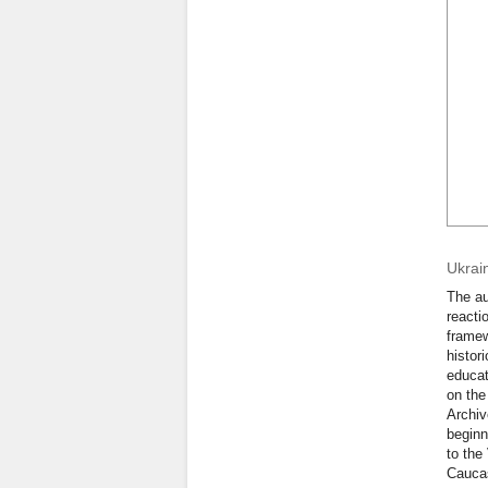
Ukrai
The au
reacti
framew
histor
educat
on the
Archiv
beginn
to the
Caucas