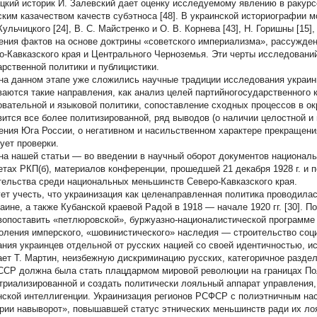
цкий историк И. Залевский дает оценку исследуемому явлению в ракурс
ским казачеством качеств субэтноса [48]. В украинской историографии м
Кульчицкого [24], В. С. Майстренко и О. В. Корнева [43], Н. Горишны [15]
ения фактов на основе доктрины «советского империализма», рассужде
о-Кавказского края и Центрального Черноземья. Эти черты исследований
арственной политики и публицистики.
 на данном этапе уже сложились научные традиции исследования украини
ваются такие направления, как анализ целей партийногосударственного к
овательной и языковой политики, сопоставление сходных процессов в ок
вится все более политизированной, ряд выводов (о наличии целостной и
ения Юга России, о негативном и насильственном характере прекращения
бует проверки.
на нашей статьи — во введении в научный оборот документов националь
етах РКП(б), материалов конференции, прошедшей 21 декабря 1928 г. и 
тельства среди национальных меньшинств Северо-Кавказского края.
ет учесть, что украинизация как целенаправленная политика проводил
раине, а также Кубанской краевой Радой в 1918 — начале 1920 гг. [30].
вопоставить «петлюровской», буржуазно-националистической программе
оления имперского, «шовинистического» наследия — строительство соц
ания украинцев отдельной от русских нацией со своей идентичностью, ист
ает Т. Мартин, неизбежную дискриминацию русских, категоричное разделе
УССР должна была стать плацдармом мировой революции на границах По
триализированной и создать политически лояльный аппарат управления, 
нской интеллигенции. Украинизация регионов РСФСР с полиэтничным на
рии навыворот», повышавшей статус этнических меньшинств ради их ло