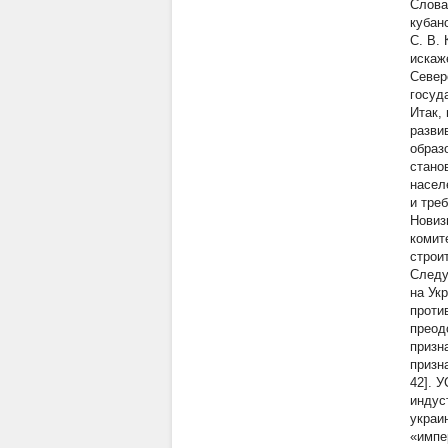
Слова
кубан
С. В. 
искаж
Север
госуд
Итак,
разви
образ
стано
насел
и тре
Новиз
комит
строи
Следу
на Ук
проти
преод
призн
призн
42]. 
индус
украи
«импе