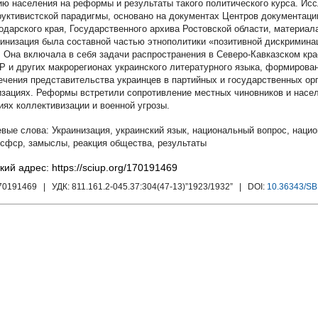
ию населения на реформы и результаты такого политического курса. Ис
руктивистской парадигмы, основано на документах Центров документаци
одарского края, Государственного архива Ростовской области, материа
раинизация была составной частью этнополитики «позитивной дискриминац
г. Она включала в себя задачи распространения в Северо-Кавказском кр
 и других макрорегионах украинского литературного языка, формирован
ечения представительства украинцев в партийных и государственных ор
изациях. Реформы встретили сопротивление местных чиновников и насе
иях коллективизации и военной угрозы.
Украинизация
,
украинский язык
,
национальный вопрос
,
нацио
рсфср
,
замыслы
,
реакция общества
,
результаты
кий адрес: https://sciup.org/170191469
170191469
| УДК:
811.161.2-045.37:304(47-13)”1923/1932”
| DOI:
10.36343/SB