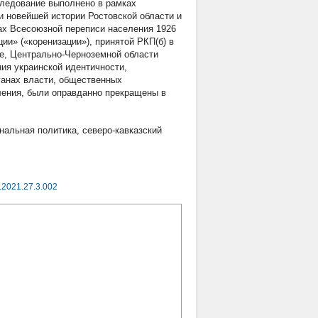
следование выполнено в рамках
и новейшей истории Ростовской области и
лах Всесоюзной переписи населения 1926
ии» («коренизации»), принятой РКП(б) в
ае, Центрально-Черноземной области
ия украинской идентичности,
ганах власти, общественных
ления, были оправданно прекращены в
нальная политика
,
северо-кавказский
.2021.27.3.002