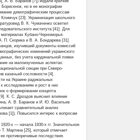
], А. В. Баранов [7]) издали краткие
 Борисенок, но в ее монографии
нимание демографическим процессам
. Климчук [23]. Украинизация школьного
ературовед В. К. Чумаченко осветил
едовательского института [41]. Для
а материалах Кубано-Черноморья.
. П. Скорика и В. А. Бондарева [31].
ванцов, изучивший документы комиссий
демографических изменений украинского
данных, без учета кардинальной ломки
мание на малоизученных аспектах:
национальной секции при Северо-
ив казачьей сословности [4].
сти на Украине радикальных
к исследованиям и рост в них
нок о формировании концепта
 [9]. К. С. Дроздов выяснил влияние
на, А. В. Баранов и И. Ю. Васильев
ивлекает сравнительный анализ
нова [1]). Повысился интерес к вопросам
920-х — начала 1930-х гг. Значительное
Т. Мартина [25], который отмечает
 ее противоречивые последствия.