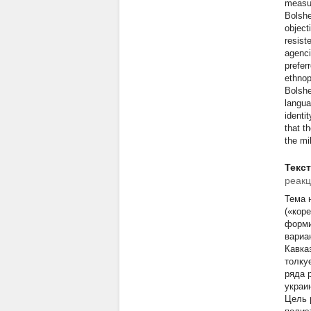
measur
Bolshe
object
resist
agenci
prefer
ethnop
Bolshe
langua
identi
that t
the mi
Текс
реакц
Тема 
(«кор
форми
вариа
Кавка
толку
ряда 
украи
Цель 