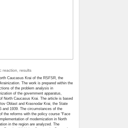
 reaction, results
o North Caucasus Krai of the RSFSR, the
krainization. The work is prepared within the
ctions of the problem analysis in
inization of the government apparatus,
 of North Caucasus Krai. The article is based
tov Oblast and Krasnodar Krai, the State
26 and 1939. The circumstances of the
 of the reforms with the policy course “Face
e implementation of modernization in North
tion in the region are analyzed. The