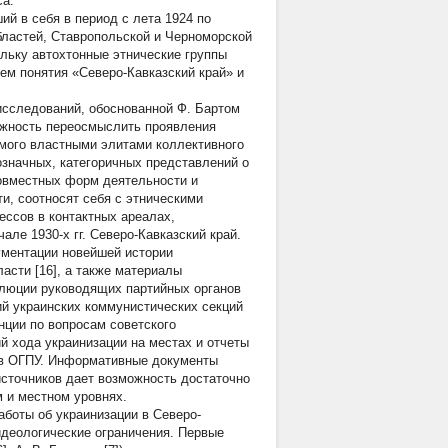
са.
й в себя в период с лета 1924 по
бластей, Ставропольской и Черноморской
ольку автохтонные этнические группы
ем понятия «Северо-Кавказский край» и
исследований, обоснованной Ф. Бартом
зможность переосмыслить проявления
мого властными элитами коллективного
означных, категоричных представлений о
совместных форм деятельности и
и, соотносят себя с этническими
ессов в контактных ареалах,
ле 1930-х гг. Северо-Кавказский край.
ументации новейшей истории
ласти [16], а также материалы
золюции руководящих партийных органов
ий украинских коммунистических секций
нции по вопросам советского
 хода украинизации на местах и отчеты
ов ОГПУ. Информативные документы
источников дает возможность достаточно
м и местном уровнях.
боты об украинизации в Северо-
 идеологические ограничения. Первые