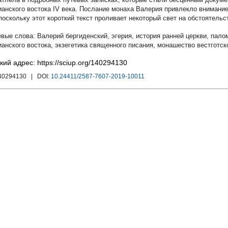
ианского востока IV века. Послание монаха Валерия привлекло внимани
 поскольку этот короткий текст проливает некоторый свет на обстоятел
Валерий бергиденский
,
эгерия
,
история ранней церкви
,
пало
ианского востока
,
экзегетика священного писания
,
монашество вестготск
кий адрес: https://sciup.org/140294130
140294130
| DOI:
10.24411/2587-7607-2019-10011