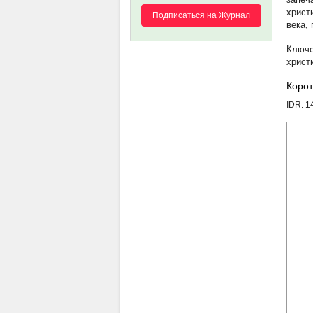
христ
Подписаться на Журнал
века,
христ
Корот
IDR: 