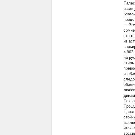
Палес
иссле
благо
предс
— Эге
сомне
этого
из ас
варьир
в 902
на ру
стиль
превос
изоби
следо
обили
любов
динам
Похва
Прошу
Царст
стойк
исклю
итак,
восси