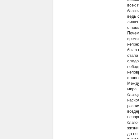
всех 
благо
ведь 
лишен
с пом
Почем
время
непре
была 
стала
следо
побед
непов
славн
Между
мира.
благо
наско
разли
возде
ненар
благо
жизни
да не