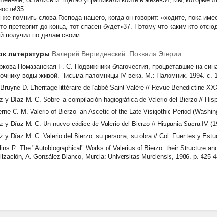
шенные, остались и тщетно упрашивали войти в жизнь34, мы, которые л
ности!35
 же помнить слова Господа нашего, когда он говорит: «ходите, пока имее
 кто претерпит до конца, тот спасен будет»37. Потому что каким кто отсю
й получил по делам своим.
ок литературы
Валерий Вергиденский. Похвала Эгерии
ркова-Помазанская Н. С. Подвижники благочестия, процветавшие на синай
точнику воды живой. Письма паломницы IV века. М.: Паломник, 1994. с. 1
Bruyne D. L'heritage littéraire de l'abbé Saint Valére // Revue Benedictine XXX
z y Díaz M. C. Sobre la compilación hagiográfica de Valerio del Bierzo // Hisp
rne C. M. Valerio of Bierzo, an Ascetic of the Late Visigothic Period (Washin
z y Díaz M. C. Un nuevo códice de Valerio del Bierzo // Hispania Sacra IV (1
z y Díaz M. C. Valerio del Bierzo: su persona, su obra // Col. Fuentes y Est
lins R. The "Autobiographical" Works of Valerius of Bierzo: their Structure an
ilización, A. González Blanco, Murcia: Universitas Murciensis, 1986. р. 425-4