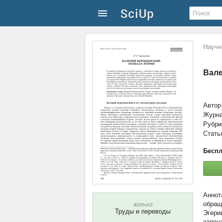
Научн
Вале
Автор
Журн
Рубри
Стать
Беспл
обращ
ЖУРНАЛ
Труды и переводы
Эгери
запеч