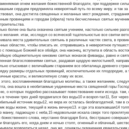
аменяемая огнем желания божественной благодати, при поддержке силы
рашным сердцем предприняла невероятный путь по всему миру. и так за 
ствовал, она достигла священных и желанных мест рождения, страдания 
чным провинциям и городам (обрела) тела бесчисленных святых мучени
троительства.
лько более она была охвачена святым учением, настолько сильнее разг
го желания. итак, исследуя со всяческой тщательностью все свитки ветх
кивала места удивительных святынь в различных частях света, в провинц
нных областях, чтобы описать их. отправившись в невероятное путешеств
о с помощью Божией все обойдя, она наконец, вступила в область восто
ейшую общежительную киновию святых монахов фиваиды, равно и святы
ленная благословениями святых, раздавая щедрую милостыню9, направи
льно отыскивая с величайшим старанием все обиталища древнего странс
рядку размеры отдельных провинций, исключительное их плодородие, а 
личные красоты, и великолепную славу их всех.
 этого, воспламеняемая благодатью молитвы, а также желанием, следу
ипта, она вошла в необитаемые уединенные места священной горы Госп
ню, о которых подробно рассказывает повествование книги исхода. там,
 в течении трех дней продвигался без воды10 и возроп-тал11, Бог чере
обильный источник воды12, но вера их осталась безблагодатной, там в 
ник воды жизни, текущей в жизнь вечную13. и где эта взалкавшая14 тол
ю манну, падающую с неба,15 недовольная искала сверх того проклятую
 божественного слова, неустанно благодаря Бога, бесстрашно совершала
и благодать его, когда днем и ночью столп, огненный и облачный, шест
мывали возвратиться назад, она же, однажды охваченная евангельским 