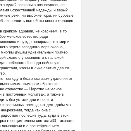
его суда? насколько возносилось ее
 пламя божественной надежды и веры?
омные реки, ни высокие горы, ни суровые
обы исполнить все обеты своего желания
 крепком здравии, не краснеем, в то
бое женское естество ради
лишениях и нужде попирала этот мир и
него берега западного моря-океана,
ла многим душам удивительный пример
ящей славе с упованием и с пальмой
 для небесного Господа небесную
ранствии, чтобы в лике святых дев со
во.
о Господу в благочестивом удалении от
невыразимым примером обретения
одно отечество — Царство небесное.
и в постоянных молитвах, а также в
ть без устали дни и ночи, и
в и различных постыдных дел. дабы мы
небрежении, тогда как она с
 радостью поспешит туда, куда в этой
рко горящим елеем святости33. такового
ми лампадами и с пренебрежением