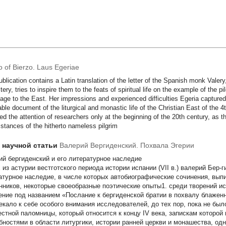
o of Bierzo. Laus Egeriae
ublication contains a Latin translation of the letter of the Spanish monk Valery
ery, tries to inspire them to the feats of spiritual life on the example of the
mage to the East. Her impressions and experienced difficulties Egeria capture
able document of the liturgical and monastic life of the Christian East of the
ted the attention of researchers only at the beginning of the 20th century, as t
stances of the hitherto nameless pilgrim
т научной статьи
Валерий Вергиденский. Похвала Эгерии
ий бергиденский и его литературное наследие
 из астурии вестготского периода истории испании (VII в.) валерий Бер
атурное наследие, в числе которых автобиографические сочинения, выпи
нников, некоторые своеобразные поэтические опыты1. среди творений и
ение под названием «Послание к бергиденской братии в похвалу блажен
екало к себе особого внимания исследователей, до тех пор, пока не бы
естной паломницы, который относится к концу IV века, запискам которо
бностями в области литургики, истории ранней церкви и монашества, од