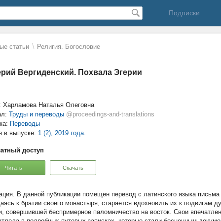
Подписки
\
ые статьи
Религия. Богословие
рий Вергиденский. Похвала Эгерии
: Харламова Наталья Олеговна
ал:
Труды и переводы
@proceedings-and-translations
ка:
Переводы
я в выпуске:
1 (2), 2019 года.
атный доступ
Читать
Скачать
В данной публикации помещен перевод с латинского языка письма 
аясь к братии своего монастыря, старается вдохновить их к подвигам 
и, совершившей беспримерное паломничество на восток. Свои впечатлен
атлела в подробных путевых записках, которые стали бесценным докуме