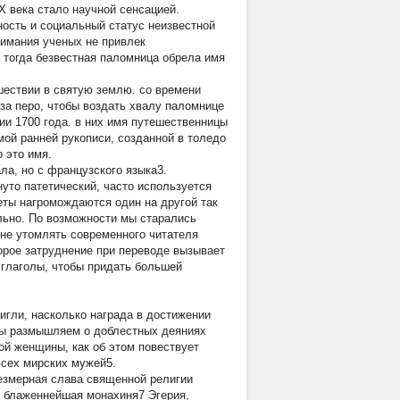
IX века стало научной сенсацией.
ость и социальный статус неизвестной
нимания ученых не привлек
 тогда безвестная паломница обрела имя
ешествии в святую землю. со времени
 за перо, чтобы воздать хвалу паломнице
ии 1700 года. в них имя путешественницы
самой ранней рукописи, созданной в толедо
 это имя.
ла, но с французского языка3.
нуто патетический, часто используется
итеты нагромождаются один на другой так
ельно. По возможности мы старались
 не утомлять современного читателя
орое затруднение при переводе вызывает
 глаголы, чтобы придать большей
игли, насколько награда в достижении
 мы размышляем о доблестных деяниях
ой женщины, как об этом повествует
сех мирских мужей5.
безмерная слава священной религии
та блаженнейшая монахиня7 Эгерия,