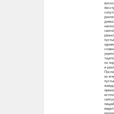
воспл
бесст
сопут
разли
домос
наско
свято
разыс
пусты
однак
славн
укреп
тщате
по по
и раз
После
из ег
пусты
жажды
преиз
источ
святу
пищей
видел
разду