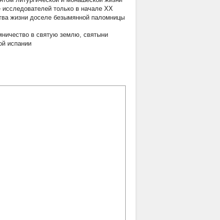
е исследователей только в начале XX
ьства жизни доселе безымянной паломницы
мничество в святую землю
,
святыни
ой испании