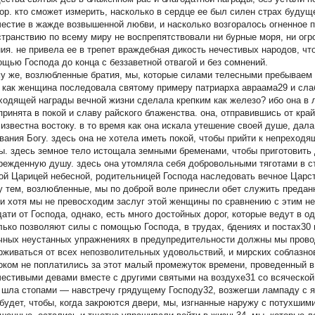
гор. кто сможет измерить, насколько в сердце ее был силен страх будущ
честие в жажде возвышенной любви, и насколько возгоралось огненное
странствию по всему миру не воспрепятствовали ни бурные моря, ни огр
ия. не привела ее в трепет враждебная дикость нечестивых народов, чт
ощью Господа до конца с беззаветной отвагой и без сомнений.
у же, возлюбленные братия, мы, которые силами телесными пребываем в
 как женщина последовала святому примеру патриарха авраама29 и сла
ходящей награды вечной жизни сделала крепким как железо? ибо она в 
принята в покой и славу райского блаженства. она, отправившись от край
 известна востоку. в то время как она искала утешение своей душе, да
вания Богу. здесь она не хотела иметь покой, чтобы прийти к непреход
ы. здесь земное тело истощала земными бременами, чтобы приготовить
режденную душу. здесь она утомляла себя добровольными тяготами в ст
ой Царицей небесной, родительницей Господа наследовать вечное Царст
 тем, возлюбленные, мы по доброй воле принесли обет служить преданн
 и хотя мы не превосходим заслуг этой женщины по сравнению с этим 
дати от Господа, однако, есть много достойных дорог, которые ведут в 
лько позволяют силы с помощью Господа, в трудах, бдениях и постах30 
чных неустанных упражнениях в предупредительности должны мы проводи
рживаться от всех непозволительных удовольствий, и мирских соблазно
оком не поплатились за этот малый промежуток времени, проведенный в 
честивыми девами вместе с другими святыми на воздухе31 со всяческой
 шла стопами — навстречу грядущему Господу32, возжегши лампаду с я
 будет, чтобы, когда закроются двери, мы, изгнанные наружу с потухши