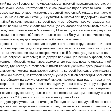
аний на гору Господню, не удерживаемая никакой нерешительностью. они
нив закон Божий, изготовили себе изображение идола вместо Бога18, он
 веков как настоящее, устремясь к святой горе синай, откуда, мы чаем, 
ах, забыв о женской немощи, неутомимым шагом при поддержке божеств
чайной высоты, вершина которой достигает облаков. так, увлекаемая си
нной вершины этой скалистой горы, где соблаговолил пребывать само б
 передавал святой закон блаженному Моисею, где со всяческим радостн
ниями она принесла20 спасительные жертвы Богу и, вознося бесконечну
млялась вперед для видения еще более возвышенного.
ец сверх того, что она обошла пределы почти всего круга земель, и так
ться на вершины других огромнейших гор, то есть на высочайшую гору 
, с высочайшей вершины которой блаженный Моисей увидел землю обетов
и был погребен ангелами; и на другую величайшую вершину фаран, весь
 молился Моисей, когда народ сражался до тех пор, пока не одержал по
фавор, где Господь с Моисеем и илией явился ученикам преображенным23
а высокую, которая называется ермон, на которой Господь с учениками 
ычайной высоты, на которой Господь учил учеников заповедям блаженств
ным образом на другую огромной высоты, которая называется гора илии, 
сокрыто сто пророков25, также на подобную тем огромную гору хиерик,
енную26. она восходила на все эти горы в соответствии с со священным
х были сооружены отдельные святые церковные алтари, повсюду она с 
дарностью28 приносила молитвы всемогущему Богу.
 следует уразуметь, как с помощью Господа пламенной душой легко она
ную высоту, когда всеми силами и с неутомимым желанием стремилась 
ества святых дев в блаженном рае и благодатной награды, без устали 