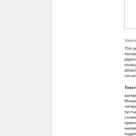
Valeri
This p
monast
pilgri
invalu
attrac
circum
Текс
валер
Монах
литер
пусты
сочин
привл
неизв
подро