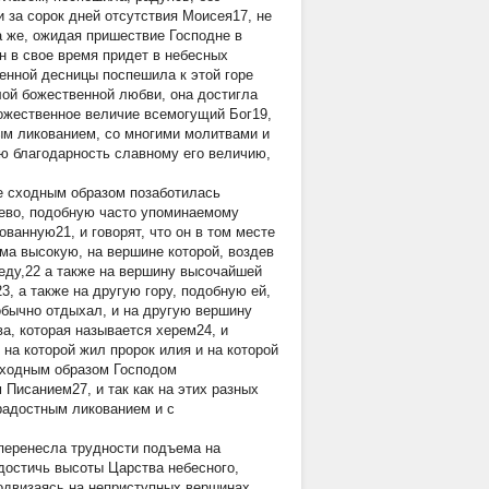
 за сорок дней отсутствия Моисея17, не
а же, ожидая пришествие Господне в
он в свое время придет в небесных
енной десницы поспешила к этой горе
лой божественной любви, она достигла
ожественное величие всемогущий Бог19,
ым ликованием, со многими молитвами и
ю благодарность славному его величию,
же сходным образом позаботилась
нево, подобную часто упоминаемому
анную21, и говорят, что он в том месте
ма высокую, на вершине которой, воздев
беду,22 а также на вершину высочайшей
, а также на другую гору, подобную ей,
обычно отдыхал, и на другую вершину
а, которая называется херем24, и
на которой жил пророк илия и на которой
 сходным образом Господом
 Писанием27, и так как на этих разных
радостным ликованием и с
 перенесла трудности подъема на
достичь высоты Царства небесного,
подвизаясь на неприступных вершинах