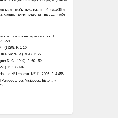
ениво ожидаем приход Господа, отупев от
те свет, чтобы тьма вас не объяла»36 и
да уходит, таким предстает на суд, чтобы
ской горе и в ее окрестностях. К
31-221.
II (1920). P. 1-10.
ania Sacra IV (1951). P. 22.
gton D. C., 1949). P. 69-159.
951). P. 133-146.
udios de Hª Leonesa. Nº111. 2006. P. 4-458.
d Purpose // Los Visigodos: historia y
42.