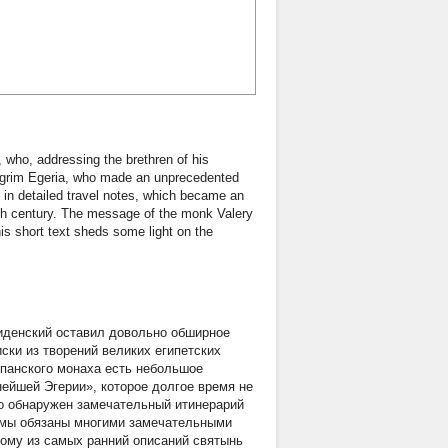
, who, addressing the brethren of his
 pilgrim Egeria, who made an unprecedented
d in detailed travel notes, which became an
 4th century. The message of the monk Valery
his short text sheds some light on the
-гиденский оставил довольно обширное
ски из творений великих египетских
спанского монаха есть небольшое
нейшей Эгерии», которое долгое время не
ло обнаружен замечательный итинерарий
й мы обязаны многими замечательными
ному из самых ранний описаний святынь