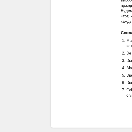
выбро
празд
Будем
«тот,
кажды
Спис
Ма
ис
De 
Dia
Ahe
Dia
Dia
Col
civ