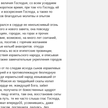
 величия Господня, со всем усердием
короткое время, при том что Господь ей
и воскресения Господа, а также по
ков благодатью молитвы и опытом
орался в сердце ее неизъяснимый огонь
ого и нового завета, она повсюду
иях, городах, на горах и прочих
ие, возможно, на много лет скитаний,
ка, посетив с горячим желанием
е кельи8 анахоретов. откуда
лась во все египетские провинции,
твия израильского народа, и описывая
также замечательные укрепления городов
я от по следам исхода сынов израилевых
одней и в противолежащую безлюдную
 где израильский народ изнывавший от
з Моисея из твердейшей скалы излил
сердце ее, жаждущей Бога, забил
па, получила от божественных щедрот
 пищу египта, там она, восстановив силы
 путь. те же часто слыша глас Господа,
вовал впереди16, усомнившись, даже
гласом, поспешила, радуясь, без