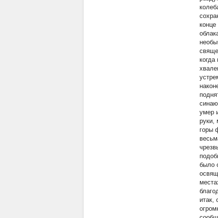
колеб
сохра
конце
облак
необы
свяще
когда
хвале
устре
након
подня
синаю
умер 
руки,
горы 
весьм
чрезв
подоб
было 
освящ
места
благо
итак,
огром
сообщ