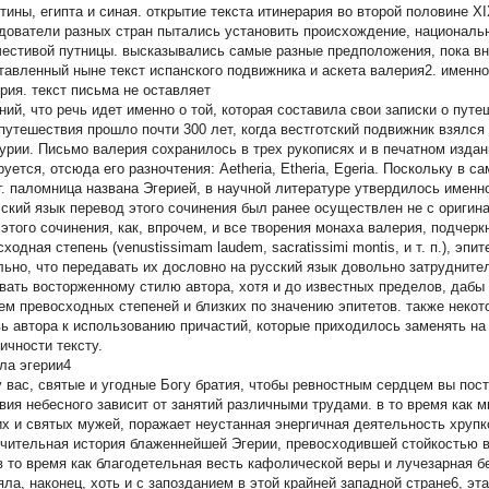
тины, египта и синая. открытие текста итинерария во второй половине X
дователи разных стран пытались установить происхождение, национальн
честивой путницы. высказывались самые разные предположения, пока в
тавленный ныне текст испанского подвижника и аскета валерия2. именно
рия. текст письма не оставляет
ний, что речь идет именно о той, которая составила свои записки о пут
 путешествия прошло почти 300 лет, когда вестготский подвижник взялся
турии. Письмо валерия сохранилось в трех рукописях и в печатном издан
уется, отсюда его разночтения: Aetheria, Etheria, Egeria. Поскольку в 
 г. паломница названа Эгерией, в научной литературе утвердилось именно
сский язык перевод этого сочинения был ранее осуществлен не с оригина
 этого сочинения, как, впрочем, и все творения монаха валерия, подчерк
ходная степень (venustissimam laudem, sacratissimi montis, и т. п.), эп
льно, что передавать их дословно на русский язык довольно затруднит
вать восторженному стилю автора, хотя и до известных пределов, дабы
ем превосходных степеней и близких по значению эпитетов. также некот
ь автора к использованию причастий, которые приходилось заменять на
ичности тексту.
ла эгерии4
 вас, святые и угодные Богу братия, чтобы ревностным сердцем вы пост
вия небесного зависит от занятий различными трудами. в то время как
их и святых мужей, поражает неустанная энергичная деятельность хрупк
чительная история блаженнейшей Эгерии, превосходившей стойкостью в
 в то время как благодетельная весть кафолической веры и лучезарная 
яла, наконец, хоть и с запозданием в этой крайней западной стране6, э