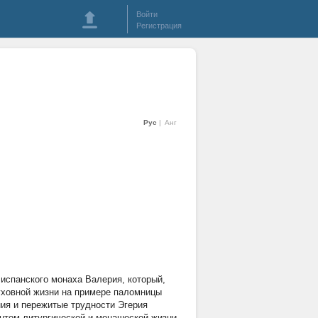
Войти
Регистрация
Рус
Анг
испанского монаха Валерия, который,
духовной жизни на примере паломницы
ия и пережитые трудности Эгерия
нтом литургической и монашеской жизни