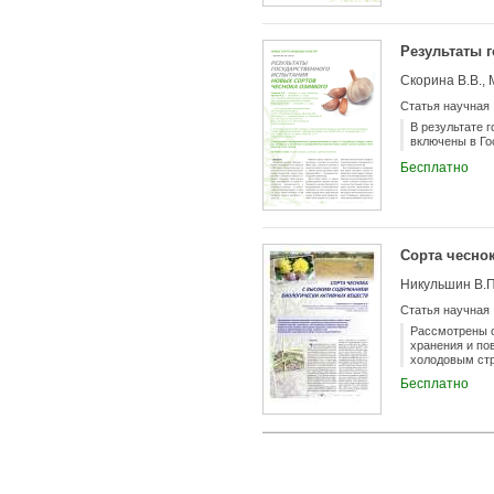
выращивания н
Результаты 
Скорина В.В., 
Статья научная
В результате 
включены в Го
Бесплатно
Сорта чесно
Никульшин В.П
Статья научная
Рассмотрены о
хранения и по
холодовым стр
пролина у сор
Бесплатно
ВНИИССОК.