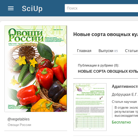
Новые сорта овощных кул
Главная
Выпуски
Стать
85
Публикации в рубрике (8):
НОВЫЕ СОРТА ОВОЩНЫХ КУЛЬ
Адаптивност
Добруцкая Е.Г.
Статья научная
В отделе экол
результатам т
высокоадаптив
@vegetables
могут возделы
Бесплатно
агротехнике бе
Овощи России