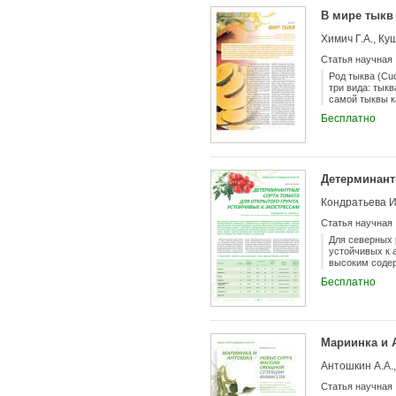
В мире тыкв
Химич Г.А., Ку
Статья научная
Род тыква (Cu
три вида: тыкв
самой тыквы к
семеноводства
Бесплатно
сорта кабачка
ВНИИССОК, даж
Детерминантн
Кондратьева И
Статья научная
Для северных 
устойчивых к 
высоким содер
реестр селекц
Бесплатно
Малинка, Роси
урожай при лю
Мариинка и 
Антошкин А.А.
Статья научная