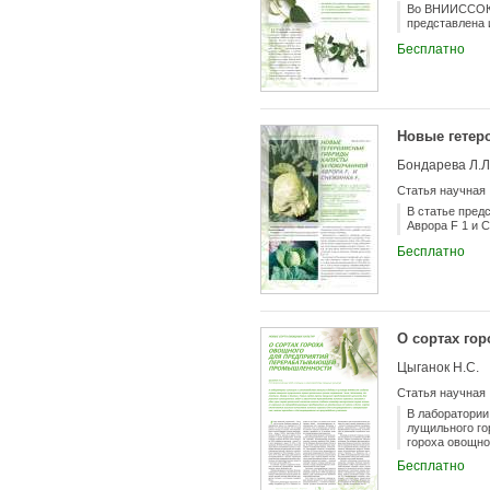
Во ВНИИССОК с
представлена 
Бесплатно
Новые гетер
Бондарева Л.Л.
Статья научная
В статье пред
Аврора F 1 и С
Бесплатно
О сортах го
Цыганок Н.С.
Статья научная
В лаборатори
лущильного го
гороха овощно
зеленого горо
Бесплатно
зеленого горо
высоким качес