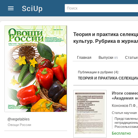
Теория и практика селек
культур. Рубрика в журн
Главная
Выпуски
Стать
85
Публикации в рубрике (4):
Итоги совме
«Академия н
семеноводст
Кононков П.Ф.,
годы по инт
Статья научная
Представлены 
@vegetables
нетрадиционны
Овощи России
Россельхозака
стран ближнег
Бесплатно
растений, опу