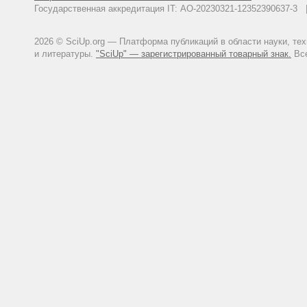
Государственная аккредитация IT: АО-20230321-12352390637-
2026 © SciUp.org — Платформа публикаций в области науки, те
и литературы.
"SciUp" — зарегистрированный товарный знак.
Все