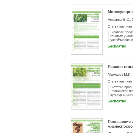
сборниках «Ин
Молекулярно
Анохина В.С., 
Статья научная
В работе пред
геномах участ
устойчивостью
Бесплатно
Перспективы
Мамедов М.И.
Статья научная
В статье проа
Российской Фе
культур в раз
увеличения пл
Бесплатно
Повышение э
жизнеспосо