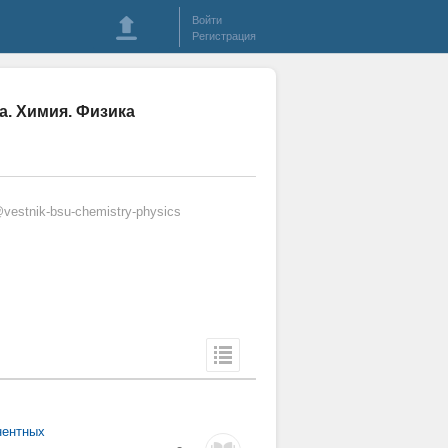
Войти
Регистрация
а. Химия. Физика
vestnik-bsu-chemistry-physics
нентных