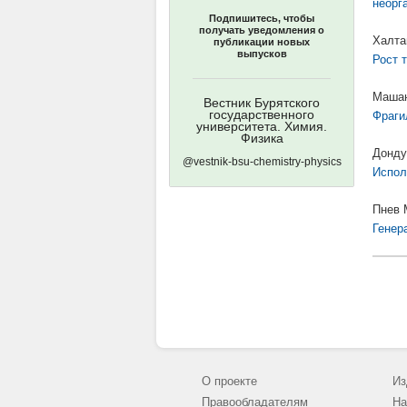
неорг
Подпишитесь, чтобы
получать уведомления о
Халта
публикации новых
выпусков
Рост 
Машан
Вестник Бурятского
государственного
Фраги
университета. Химия.
Физика
Донду
@vestnik-bsu-chemistry-physics
Испол
Пнев 
Генер
О проекте
Из
Правообладателям
На