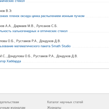
анических стекол
нов В.Э.
тонких пленок оксида цинка распылением ионным пучком
ов А.А., Дармаев М.В., Лупсанов С.Б.
льность халькогенидных и оптических стекол
пова О.Б., Рустамов Р.А., Дондуков Д.В.
ьзование математического пакета Smath Studio
М.С., Дондупова О.Б., Рустамов Р.А., Дондуков Д.В.
атор Хаббарда
дательствам
Каталог научных статей
учным журналам
Журналы