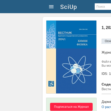
1, 2
Осн
Журн
Файл в
Вы мож
IDS: 
Соде
Вестн
Дарма
Подписаться на Журнал
О рас