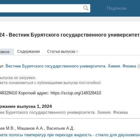
Подписки
024 - Вестник Бурятского государственного университет
Содержание
Статьи выпуска
овное
5
ал:
Вестник Бурятского государственного университета. Химия. Физика
@
ыпуска не загружен.
ете ознакомиться с публикациями выпуска постатейно!
148328410
Короткий адрес:
https://sciup.org/148328410
ржание выпуска 1, 2024
ик Бурятского государственного университета. Химия. Физика
ев М.В., Машанов А.А., Васильев А.Д.
чете полосы температур при переходе жидкость - стекло для двухкомпо