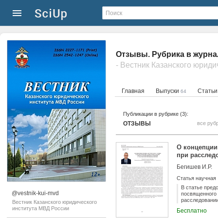
Отзывы. Рубрика в журна
Главная
Выпуски
Стать
64
Публикации в рубрике (3):
ОТЗЫВЫ
все руб
О концепции
при расслед
Бегишев И.Р.
Статья научная
В статье пред
@vestnik-kui-mvd
посвященного 
расследовании
Вестник Казанского юридического
темы, обуслов
института МВД России
Бесплатно
необходимость