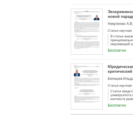
педагогики, п
исследования,
организационн
Экокриминол
производства 
новой паради
разработке ча
знаний, предл
Никуленко А.В.
Оценивается с
базой (520 уг
Статья научная
Выделяются д
Делается выво
В статье анал
теоретической
принципиально
совершенствов
окружающей ср
интегрирующей
Бесплатно
девиантологии
модульной сис
преодоления «
работы для ра
Юридическая
безопасности.
критический 
Бегишев Ильд
Статья научная
Статья предст
университета 
контексте раз
соискание уче
Бесплатно
исторические 