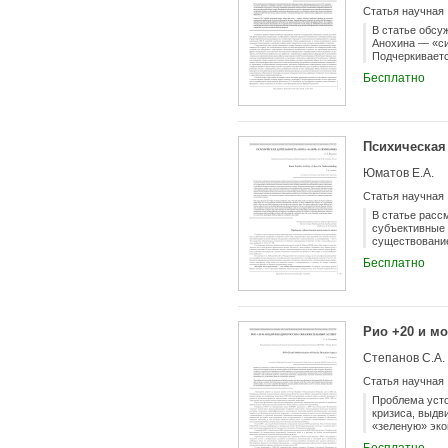
экологически 
Статья научная
строительных 
В статье обсу
Анохина — «си
Подчеркиваетс
может способс
Бесплатно
системных и ф
функционально
явлений в мед
Психическая
Юматов Е.А.
Статья научная
В статье расс
субъективные 
существование
Показано дист
Бесплатно
крови. Описан
целенаправлен
мозга, основа
(самоиндукция
и возможность
Рио +20 и м
Степанов С.А.
Статья научная
Проблема усто
кризиса, выдв
«зеленую» эко
социальный ук