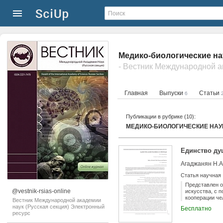
Медико-биологические на
Главная
Выпуски
Статьи
6
Публикации в рубрике (10):
МЕДИКО-БИОЛОГИЧЕСКИЕ НАУ
Единство ду
Агаджанян Н.А
Статья научная
Представлен о
@vestnik-rsias-online
искусства, с 
кооперации че
Вестник Международной академии
нравственного
наук (Русская секция) Электронный
Бесплатно
ресурс