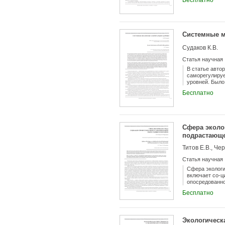
Бесплатно
перестройки н
Системные м
Судаков К.В.
Статья научная
В статье авто
саморегулируе
уровней. Было
деятельности 
Бесплатно
между ведущим
существенно н
механизмов с
информационн
нелекарственн
Сфера эколо
механизмов са
подрастающе
Титов Е.В., Че
Статья научная
Сфера экологи
включает со-ц
опосредованно
Бесплатно
Экологическ