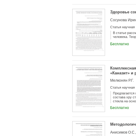
Здоровье со
Сосунова Ири
Статья научная
В статье расс
человека. Тео
Бесплатно
Комплексная
«Каназит» и
Мелконян Р.Г.
Статья научная
Предлагается 
состава хру с
стекла на осн
кварцевого пе
Бесплатно
уменьшает вре
пылевидной сы
брикетированн
транспортиров
Методологич
«Каназита 1» 
осветлителя; 
Анисимов О.С.,
ка чества пут