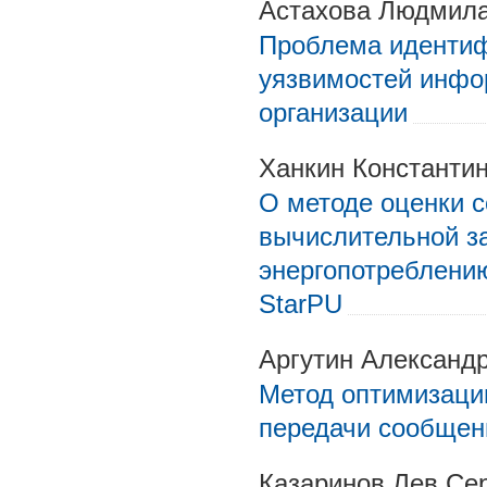
Астахова Людмила
Проблема идентиф
уязвимостей инфо
организации
Ханкин Константи
О методе оценки с
вычислительной з
энергопотреблени
StarPU
Аргутин Александ
Метод оптимизаци
передачи сообщен
Казаринов Лев Сер