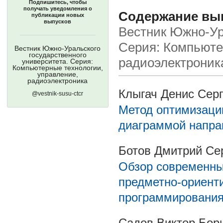
Подпишитесь, чтобы
получать уведомления о
Содержание выпу
публикации новых
выпусков
Вестник Южно-Ура
Серия: Компьюте
Вестник Южно-Уральского
государственного
радиоэлектроник
университета. Серия:
Компьютерные технологии,
управление,
радиоэлектроника
Клыгач Денис Сер
@vestnik-susu-ctcr
Метод оптимизации
диаграммой напра
Ботов Дмитрий Се
Обзор современны
предметно-ориент
программировани
Садов Виктор Бор