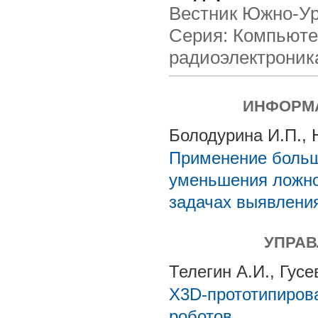
Вестник Южно-Ура
Серия: Компьюте
радиоэлектроник
ИНФОРМА
Болодурина И.П., 
Применение больш
уменьшения ложно
задачах выявлени
УПРАВ
Телегин А.И., Гусе
X3D-прототипиров
роботов