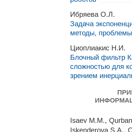
Ибряева О.Л.
Задача экспоненци
методы, проблемы
Циоплиакис Н.И.
Блочный фильтр К
сложностью для к
зрением инерциал
ПРИ
ИНФОРМАЦ
Isaev M.M., Qurban
Iskenderova S.A., Q