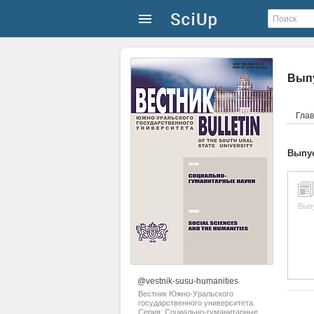
Выпу
Гла
Выпус
Вып
@vestnik-susu-humanities
Вестник Южно-Уральского
государственного университета.
Серия: Социально-гуманитарные