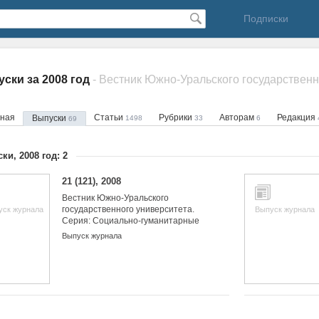
Подписки
ски за 2008 год
вная
Статьи
Рубрики
Авторам
Редакция
Выпуски
1498
33
6
69
ки, 2008 год: 2
21 (121), 2008
Вестник Южно-Уральского
государственного университета.
уск журнала
Выпуск журнала
Серия: Социально-гуманитарные
науки
Выпуск журнала