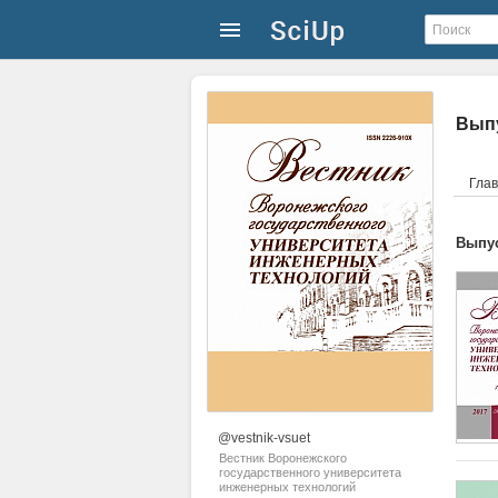
Выпу
Гла
Выпус
@vestnik-vsuet
Вестник Воронежского
государственного университета
инженерных технологий