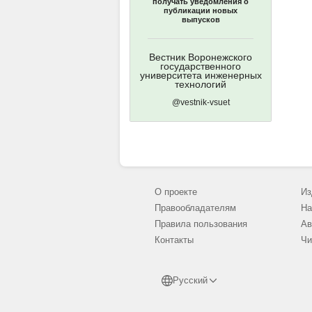
получать уведомления о
публикации новых
выпусков
Вестник Воронежского
государственного
университета инженерных
технологий
@vestnik-vsuet
О проекте
Из
Правообладателям
На
Правила пользования
Ав
Контакты
Чи
Русский