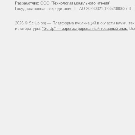
Разработчик: ООО "Технологии мобильного чтения"
Государственная аккредитация IT: АО-20230321-12352390637-
2026 © SciUp.org — Платформа публикаций в области науки, те
и литературы.
"SciUp" — зарегистрированный товарный знак.
Все