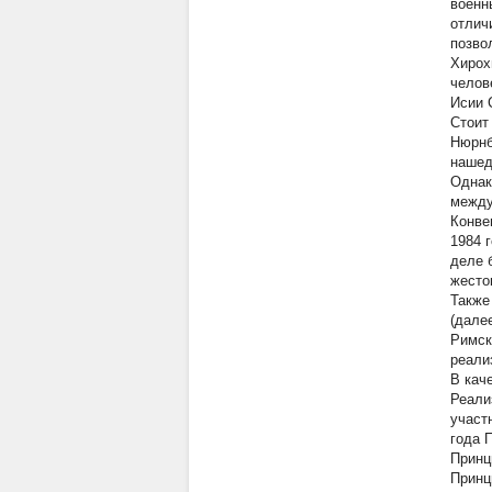
военн
отлич
позво
Хирох
челов
Исии 
Стоит
Нюрнб
нашед
Однак
между
Конве
1984 
деле 
жесто
Также
(дале
Римск
реали
В кач
Реали
участ
года 
Принц
Принц