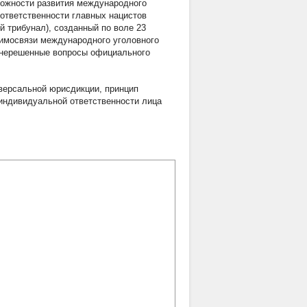
можности развития международного
ответственности главных нацистов
й трибунал), созданный по воле 23
аимосвязи международного уголовного
 нерешенные вопросы официального
версальной юрисдикции
,
принцип
индивидуальной ответственности лица