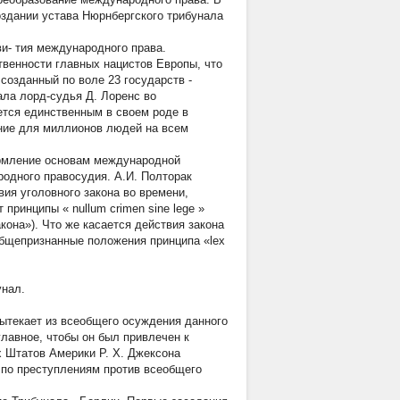
оздании устава Нюрнбергского трибунала
и- тия международного права.
венности главных нацистов Европы, что
созданный по воле 23 государств -
ла лорд-судья Д. Лоренс во
ется единственным в своем роде в
ние для миллионов людей на всем
ормление основам международной
одного правосудия. А.И. Полторак
ия уголовного закона во времени,
т принципы «
nullum crimen sine lege
»
акона»). Что же касается действия закона
 общепризнанные положения принципа «lex
унал.
ытекает из всеобщего осуждения данного
главное, чтобы он был привлечен к
ых Штатов Америки Р. Х. Джексона
 по преступлениям против всеобщего