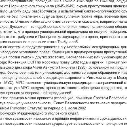
ыми преступниками, проходивший в Токио с 1946 года по 1948 год, осуди
ие от Нюрнбергского трибунала (1945-1949), скрыл преступления японски
лило целому ряду разработчиков и испытателей бактериологического ор
ито не был привлечен к суду за преступления против мира, военные пре
ечности. В числе избежавших ответственности оказался, например, нач
Сиро. Думается, что подобное «исключение» имело политическое обосно
 отметить, что принцип универсальной юрисдикции не получил официаль
ергского трибунала и Принципах международного права, признанных ста
ших выражение в решении этого Трибунала5.
о он системно предусматривается в универсальных международных до
народного уголовного права: Конвенция о предупреждении преступлений 
нция против пыток и других жестоких, бесчеловечных или унижающих до
года; Конвенция ООН по морскому праву 1982 года и других. Принцип у
бывшего диктатора Чили Ав-густо Пиночета (1998), основанном на предп
ких, бесчеловечных или унижающих достоинство видов обращения и наказ
 принцип универсальной юрисдикции закреплен в Римском статуте Между
е - МУС). МУС применяет универсальную юрисдикцию в «ограниченной сте
ого статута МУС предусмотрена возможность обращения государства, ко
зуя принцип универсальной юрисдикции6.
естве примера можно привести резолюцию, принятую Советом Безопасно
зуя принцип универсальности, Совет Безопасности постановил передать
ником Римского Статута) за период с 1 июля 2002
Прокурору Международного уголовного суда7.
ип неотвратимости наказания и принцип неприменимости срока давности
ип неотвратимости наказания существует во взаимосвязи с принципом н