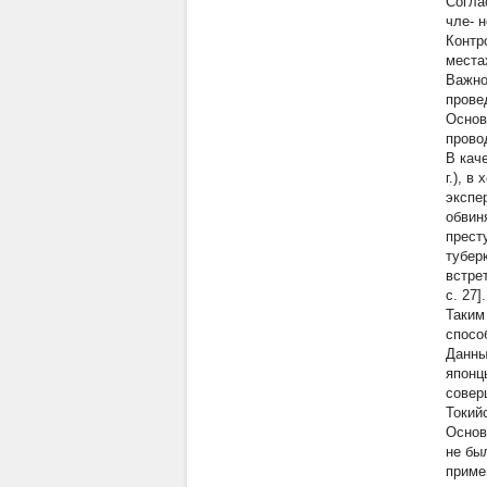
Согла
чле- 
Контр
места
Важно
прове
Основ
прово
В кач
г.), 
экспе
обвин
прест
тубер
встре
с. 27].
Таким
спосо
Данны
японц
совер
Токийс
Основ
не бы
приме