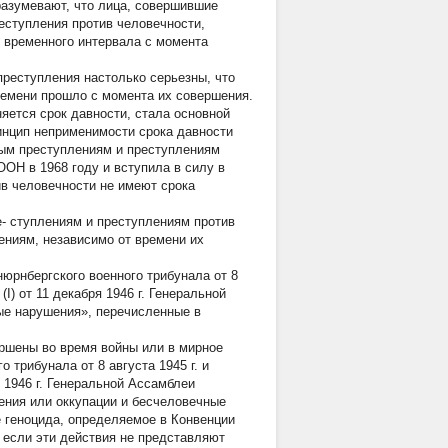
азумевают, что лица, совершившие
еступления против человечности,
т временного интервала с момента
преступления настолько серьезны, что
времени прошло с момента их совершения.
няется срок давности, стала основной
инцип неприменимости срока давности
ным преступлениям и преступлениям
ОН в 1968 году и вступила в силу в
ив человечности не имеют срока
е- ступлениям и преступлениям против
ениям, независимо от времени их
юрнбергского военного трибунала
от 8
(I) от 11 декабря 1946 г. Генеральной
ые нарушения», перечисленные в
ершены во время войны или в мирное
го трибунала
от 8 августа 1945 г. и
я 1946 г. Генеральной Ассамблеи
ения или оккупации и бесчеловечные
 геноцида, определяемое в Конвенции
е если эти действия не представляют