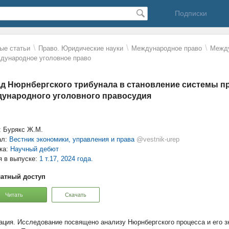
Подписки
\
\
\
ые статьи
Право. Юридические науки
Международное право
Между
дународное уголовное право
д Нюрнбергского трибунала в становление системы п
ународного уголовного правосудия
: Бурякс Ж.М.
ал:
Вестник экономики, управления и права
@vestnik-urep
ка:
Научный дебют
я в выпуске:
1 т.17, 2024 года.
атный доступ
Читать
Скачать
Исследование посвящено анализу Нюрнбергского процесса и его з