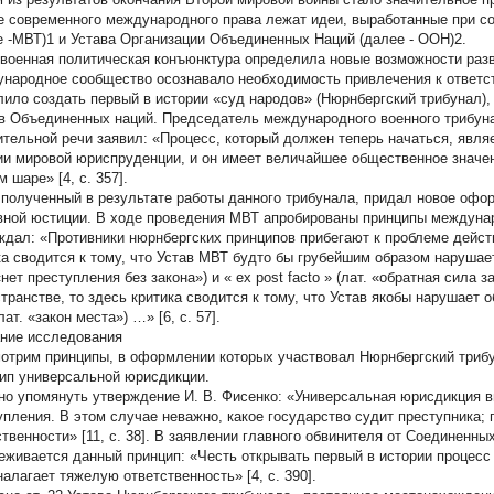
е современного международного права лежат идеи, выработанные при с
е -МВТ)1 и Устава Организации Объединенных Наций (далее - ООН)2.
военная политическая конъюнктура определила новые возможности разв
народное сообщество осознавало необходимость привлечения к ответст
лило создать первый в истории «суд народов» (Нюрнбергский трибунал), 
в Объединенных наций. Председатель международного военного трибуна
ительной речи заявил: «Процесс, который должен теперь начаться, явля
ии мировой юриспруденции, и он имеет величайшее общественное значе
 шаре» [4, c. 357].
 полученный в результате работы данного трибунала, придал новое оф
вной юстиции. В ходе проведения МВТ апробированы принципы междунар
ждал: «Противники нюрнбергских принципов прибегают к проблеме действ
ка сводится к тому, что Устав МВТ будто бы грубейшим образом нарушае
«нет преступления без закона») и «
ex post facto
» (лат. «обратная сила з
странстве, то здесь критика сводится к тому, что Устав якобы нарушает
(лат. «закон места») …» [6, с. 57].
ние исследования
отрим принципы, в оформлении которых участвовал Нюрнбергский триб
ип универсальной юрисдикции.
но упомянуть утверждение И. В. Фисенко: «Универсальная юрисдикция в
упления. В этом случае неважно, какое государство судит преступника; 
ственности» [11, с. 38]. В заявлении главного обвинителя от Соединенн
еживается данный принцип: «Честь открывать первый в истории
процесс
налагает тяжелую ответственность» [4, с. 390].