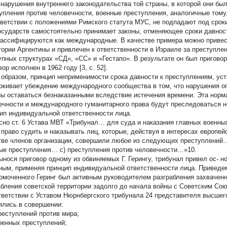
 нарушения внутреннего законодательства той страны, в которой они бы
упления против человечности, военные преступления, аналогичные тому, 
тветствии с положениями Римского статута МУС, не подпадают под сроки
осударств самостоятельно принимает законы, отменяющее сроки давност
лассифицируются как международные. В качестве примера можно привес
тории Аргентины и привлечен к ответственности в Израиле за преступлен
упных структурах «СД», «СС» и «Гестапо». В результате он был приговор
ор исполнен в 1962 году [3, с. 52].
 образом, принцип неприменимости срока давности к преступлениям, уст
ркивает убеждение международного сообщества в том, что нарушения 
ы оставаться безнаказанными вследствие истечения времени. Эта норма
ечности и международного гуманитарного права будут преследоваться н
ип индивидуальной ответственности лица.
сно ст. 6 Устава МВТ «Трибунал… для суда и наказания главных военных
 право судить и наказывать лиц, которые, действуя в интересах европей
тве членов организации, совершили любое из следующих преступлений…
ые преступления… с) преступления против человечности…»10.
вынося приговор одному из обвиняемых Г. Герингу, трибунал привел ос- 
ным, применяя принцип индивидуальной ответственности лица. Приведем
омоченного Геринг был активным руководителем разграбления захваченн
абления советской территории задолго до начала войны с Советским Союз
тветствии с Уставом Нюрнбергского трибунала 24 представителя высше
ялись в совершении:
еступлений против мира;
енных преступлений;