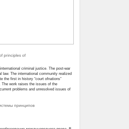
f principles of
international criminal justice. The post-war
al law. The international community realized
 the first in history “court ofnations”
. The work raises the issues of the
as current problems and unresolved issues of
системы принципов
реобразование международного права. В