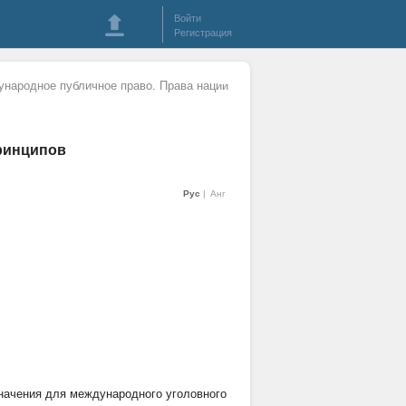
Войти
Регистрация
народное публичное право. Права наций
ринципов
Рус
Анг
начения для международного уголовного