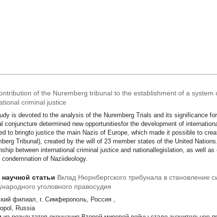
ntribution of the Nuremberg tribunal to the establishment of a system o
ational criminal justice
udy is devoted to the analysis of the Nuremberg Trials and its significance for
cal conjuncture determined new opportunitiesfor the development of internation
ed to bringto justice the main Nazis of Europe, which made it possible to create
berg Tribunal), created by the will of 23 member states of the United Nations
onship between international criminal justice and nationallegislation, as well 
al condemnation of Naziideology.
т научной статьи
Вклад Нюрнбергского трибунала в становление 
народного уголовного правосудия
кий филиал, г. Симферополь, Россия ,
opol, Russia
 из результатов окончания Второй мировой войны стало значительное п