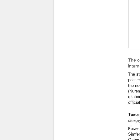
The co
intern
The st
politi
the ne
(Nurem
relati
offici
Текс
между
Крымс
Simfer
Одним