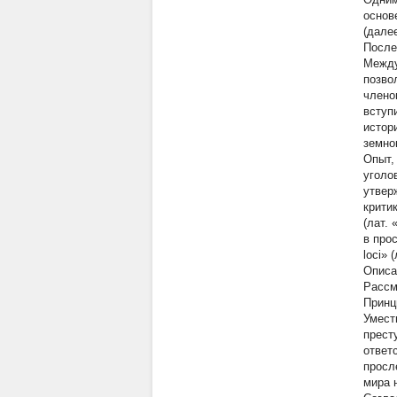
основ
(дале
После
Между
позво
члено
вступ
истор
земном
Опыт,
уголо
утвер
крити
(лат. 
в про
loci» 
Описа
Рассм
Принц
Умест
прест
ответ
просл
мира