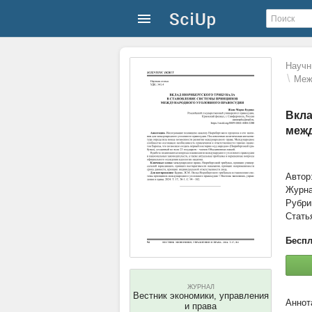
Научн
\
Меж
Вкла
межд
Автор
Журн
Рубри
Стать
Беспл
ЖУРНАЛ
Вестник экономики, управления
и права