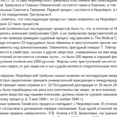
сно ст. 22 Устава Нюрнбергского трибунала «постоянное местонахожден
нов Трибунала и Главных Обвинителей состоятся также в Берлине, в том
ольным Советом в Германии. Первый процесс состоится в Нюрнберге, а
х по определению Три-бунала»3.
 отметить, что «последующие процессы» также опирались на Нюрнбергс
дено 12 таких процессов.
ной особенностью последующих процессов было то, что, в отличие от 
дились военными трибуналами США, а не трибуналом представителей ра
естве примера приведем судебный процесс над врачами («
The Medical 
в ходе которого 23 подсудимых были обвинены в преступлениях против ч
рименты над военнопленными. Обвинитель бригадный генерал Т. Тейлор
яются в убийствах, пытках и других зверствах, совершенных во имя мед
уплений исчисляются сотнями тысяч…то были 200 евреев в хорошей физ
кулезом поляков или 1000 русских. Жертвы этих преступлений числятся
тили смерть от рук нацистов и чья судьба является отвратительным пятн
 образом, Нюрнбергский трибунал оказал влияние на последующее межд
бствуя закреплению принципа универсальной юрисдикции в международ
й принцип также отражен в п. 10 Потсдамской декларации от 26 июля 19
ы были порабощены как раса или уничтожены как нация, но все военные 
шили зверства над нашими пленными, должны понести суровое наказание»
кому процессу (с 3 мая 1946 г. по 12 ноября 1948 г.).
ные правила Токийского процесса совпадают с Нюрнбергским. В отличие
л согласован в договорном порядке союзниками. Еще одной отличной че
нение правила «иммунитета». П.В. Агапов и К.В. Шевелеева, так оценил