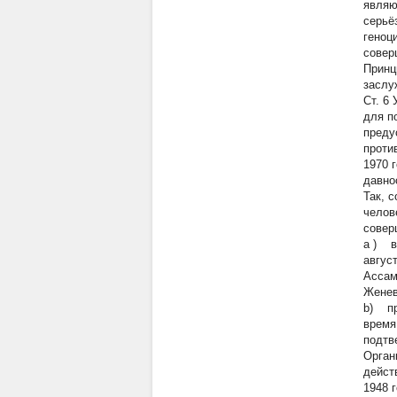
являю
серьё
геноц
совер
Принц
заслу
Ст. 6
для п
преду
проти
1970 
давно
Так, 
челов
совер
a
) в
август
Ассам
Женев
b) пр
время
подтве
Орган
дейст
1948 