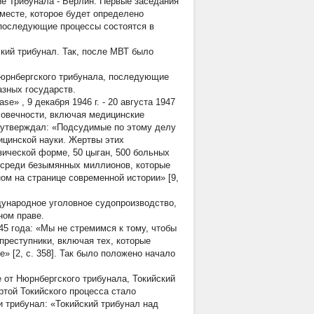
ие Трибунала - Берлин. Первые заседания
 месте, которое будет определено
 последующие процессы состоятся в
кий трибунал. Так, после МВТ было
Нюрнбергского трибунала, последующие
зных государств.
Case»
, 9 декабря 1946 г. - 20 августа 1947
еловечности, включая медицинские
 утверждал: «Подсудимые по этому делу
ицинской науки. Жертвы этих
ической форме, 50 цыган, 500 больных
 среди безымянных миллионов, которые
ом на странице современной истории» [9,
ународное уголовное судопроизводство,
ном праве.
45 года: «Мы не стремимся к тому, чтобы
преступники, включая тех, которые
 [2, с. 358]. Так было положено начало
 от Нюрнбергского трибунала, Токийский
ртой Токийского процесса стало
и трибунал: «Токийский трибунал над