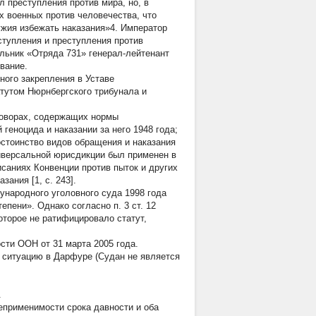
л преступления против мира, но, в
х военных против человечества, что
ужия избежать наказания»4. Император
ступления и преступления против
альник «Отряда 731» генерал-лейтенант
вание.
ного закрепления в Уставе
тутом Нюрнбергского трибунала и
говорах, содержащих нормы
геноцида и наказании за него 1948 года;
стоинство видов обращения и наказания
ниверсальной юрисдикции был применен в
исаниях Конвенции против пыток и других
ания [1, с. 243].
народного уголовного суда 1998 года
пени». Однако согласно п. 3 ст. 12
торое не ратифицировало статут,
сти ООН от 31 марта 2005 года.
 ситуацию в Дарфуре (Судан не является
.
еприменимости срока давности и оба