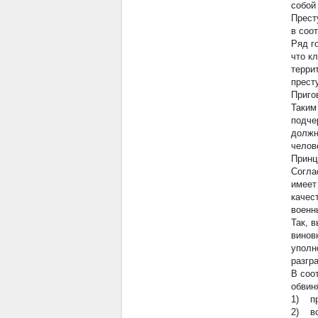
собой
Прест
в соо
Ряд г
что к
терри
прест
Пригов
Таким
подче
должн
челов
Принц
Согла
имеет
качес
военн
Так, 
винов
уполн
разгр
В соо
обвин
1) пр
2) во