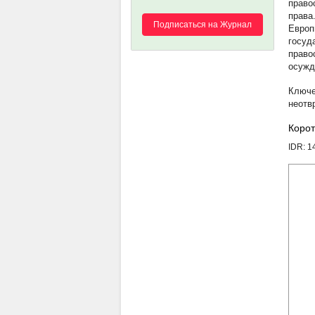
право
права
Подписаться на Журнал
Европ
госуд
право
осужд
неотв
Корот
IDR: 