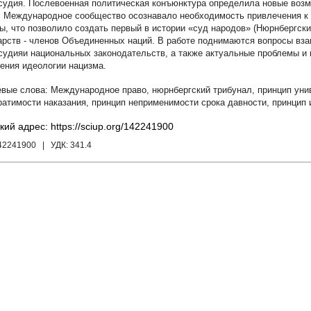
судия. Послевоенная политическая конъюнктура определила новые воз
. Международное сообщество осознавало необходимость привлечения к 
ы, что позволило создать первый в истории «суд народов» (Нюрнбергски
арств - членов Объединенных наций. В работе поднимаются вопросы вз
судияи национальных законодательств, а также актуальные проблемы и
ения идеологии нацизма.
Международное право
,
нюрнбергский трибунал
,
принцип уни
ратимости наказания
,
принцип неприменимости срока давности
,
принцип 
кий адрес: https://sciup.org/142241900
142241900
| УДК:
341.4