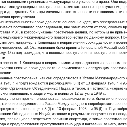
тся основными принципами международного уголовного права. Они подр
зные международные преступления, такие как военные преступления, пр
ид и др., должны быть привлечены к ответственности вне зависимости о
шения преступления.
ип неприменимости срока давности основан на идее, что определенные 
живают постоянного преследования, вне зависимости от того, сколько 
 Устава МВТ, в которой указаны преступные деяния, по которым не приме
оследующего международного правотворчества по данному вопросу. Пр
смотрен, например, в Конвенции о неприменении срока давности к воен
в человечности8. Эта конвенция была принята Генеральной Ассамблеей О
году. Она подтверждает, что военные преступления и преступления прот
сти.
согласно ст. 1 Конвенции о неприменимости срока давности к военным пр
ечества никакие сроки давности не применяются к следующим преступл
шения:
оенные преступления, как они
определяются в Уставе Международного н
а 1945 г. и подтверждаются резолюциями 3 (I) от 13 февраля 1946 г. и 95 
блеи Организации Объединенных Наций, а также, в частности, «серьезн
ских конвенциях о защите жертв войны от 12 августа 1949 г.;
еступления против человечества, независимо от того, были ли они сов
, как они
определяются в Уставе Международного нюрнбергского военно
рждаются в резолюциях 3 (I) от 13 февраля 1946 г. и 95 (I) от 11 декабр
изации Объединенных Наций, изгнание в результате вооруженного напад
вия, являющиеся следствием политики апартеида, а также преступление
года о предупреждении преступления геноцида и наказании за него, даж