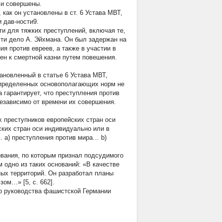
ли совершены.
как он установлены в ст. 6 Устава МВТ,
 дав-ности9.
и для тяжких преступлений, включая те,
ти дело А. Эйхмана. Он был задержан на
ия против евреев, а также в участии в
ен к смертной казни путем повешения.
ановленный в статье 6 Устава МВТ,
определенных основополагающих норм не
 гарантирует, что преступления против
езависимо от времени их совершения.
 преступников европейских стран оси
ских стран оси индивидуально или в
 а) преступления против мира… b)
нования, по которым признал подсудимого
 одно из таких оснований: «В качестве
ых территорий. Он разработал планы
ом…» [5, с. 662].
го руководства фашистской Германии