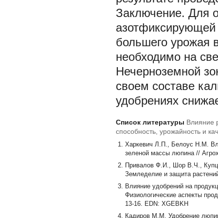
Заключение.
Для 
азотфиксирующей 
большего урожая в
необходимо на св
Нечерноземной зо
своем составе кал
удобрениях снижа
Список литературы
Влияние 
способность, урожайность и ка
Харкевич Л.П., Белоус Н.М. В
зеленой массы люпина // Агро
Привалов Ф.И., Шор В.Ч., Куп
Земледелие и защита растений
Влияние удобрений на продукци
Физиологические аспекты проду
13-16. EDN: XGEBKH
Кадиров М.М. Удобрение люпин