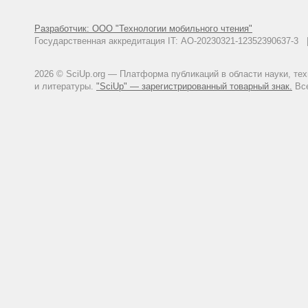
Разработчик: ООО "Технологии мобильного чтения"
Государственная аккредитация IT: АО-20230321-12352390637-
2026 © SciUp.org — Платформа публикаций в области науки, те
и литературы.
"SciUp" — зарегистрированный товарный знак.
Все