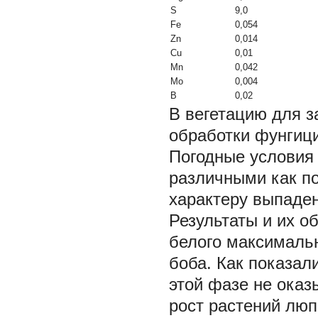
S
9,0
Fe
0,054
Zn
0,014
Cu
0,01
Mn
0,042
Mo
0,004
B
0,02
В вегетацию для 
обработки фунгиц
Погодные условия
различными как по
характеру выпаден
Результаты и их о
белого максимальн
боба. Как показал
этой фазе не оказ
рост растений люп