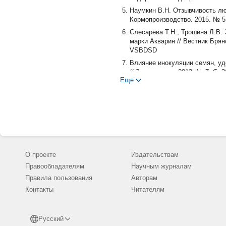
Наумкин В.Н. Отзывчивость лю
Кормопроизводство. 2015. № 5.
Слесарева Т.Н., Трошина Л.В
марки Акварин // Вестник Брян
VSBDSD
Влияние инокуляции семян, удо
// Земледелие. 2013. № 7. С. 
Еще
Резвякова С.В., Гурин А.Г. Вл
лесной почве // Зернобобовые 
Влияние минеральных удобрен
Зауралья / А.А. Халимуллина [
Бопп В.Л., Данилов М.Е. Люпи
Вестник КрасГАУ. 2020. № 5 (15
О проекте
Издательствам
Правообладателям
Научным журналам
Правила пользования
Авторам
Контакты
Читателям
Русский