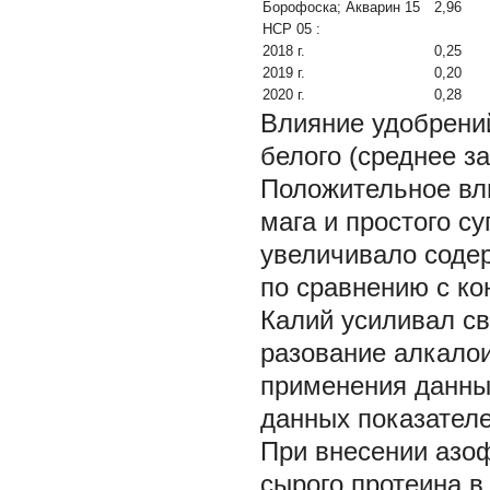
Борофоска; Акварин 15
2,96
НСР
05
:
2018 г.
0,25
2019 г.
0,20
2020 г.
0,28
Влияние удобрени
белого (среднее за
Положительное вл
мага и простого су
увеличивало содер
по сравнению с ко
Калий усиливал св
разование алкало
применения данны
данных показателе
При внесении азо
сырого протеина в