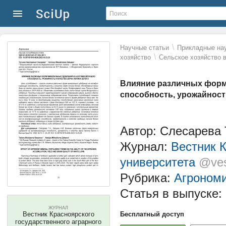
\
Научные статьи
Прикладные нау
\
хозяйство
Сельское хозяйство 
Влияние различных фор
способность, урожайност
Автор: Слесарева 
Журнал:
Вестник К
университета
@ves
Рубрика:
Агроном
Статья в выпуске:
ЖУРНАЛ
Вестник Красноярского
Бесплатный доступ
государственного аграрного