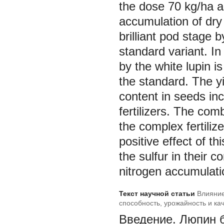
the dose 70 kg/ha a
accumulation of dry
brilliant pod stage
standard variant. In
by the white lupin i
the standard. The yi
content in seeds in
fertilizers. The co
the complex fertili
positive effect of th
the sulfur in their c
nitrogen accumulatio
Текст научной статьи
Влияни
способность, урожайность и ка
Введение.
Люпин б