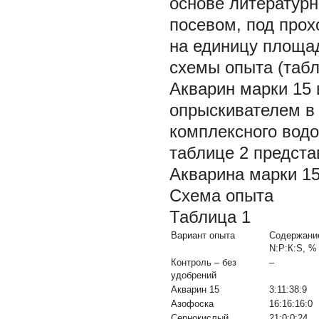
основе литературн
посевом, под прох
на единицу площа
схемы опыта (табл
Акварин марки 15
опрыскивателем в 
комплексного водо
таблице 2 предста
Акварина марки 15
Схема опыта
Таблица 1
Вариант опыта
Содержани
N:Р:К:S, %
Контроль – без
–
удобрений
Акварин 15
3:11:38:9
Азофоска
16:16:16:0
Сернокислый
21:0:0:24