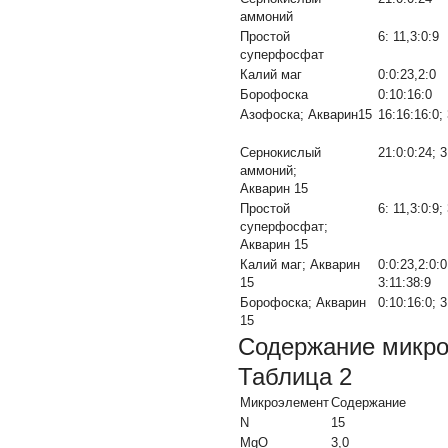
аммоний
Простой
6: 11,3:0:9
суперфосфат
Калий маг
0:0:23,2:0
Борофоска
0:10:16:0
Азофоска; Акварин15
16:16:16:0; 
Сернокислый
21:0:0:24; 3
аммоний;
Акварин 15
Простой
6: 11,3:0:9;
суперфосфат;
Акварин 15
Калий маг; Акварин
0:0:23,2:0:0
15
3:11:38:9
Борофоска; Акварин
0:10:16:0; 3
15
Содержание микро
Таблица 2
Микроэлемент
Содержание
N
15
MgO
3,0