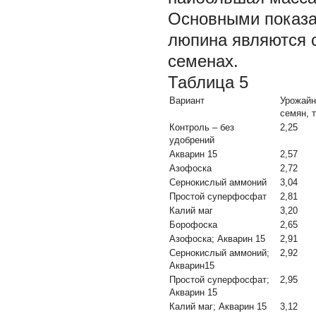
Основными показа
люпина являются 
семенах.
Таблица 5
Вариант
Урожайн
семян, т
Контроль – без
2,25
удобрений
Акварин 15
2,57
Азофоска
2,72
Сернокислый аммоний
3,04
Простой суперфосфат
2,81
Калий маг
3,20
Борофоска
2,65
Азофоска; Акварин 15
2,91
Сернокислый аммоний;
2,92
Акварин15
Простой суперфосфат;
2,95
Акварин 15
Калий маг; Акварин 15
3,12