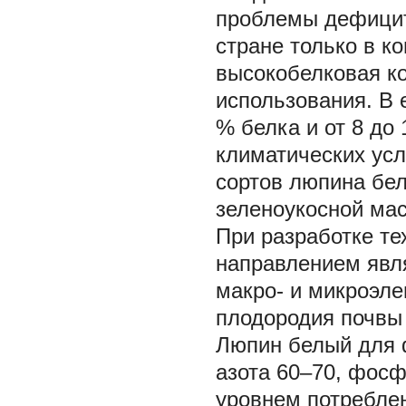
проблемы дефицит
стране только в к
высокобелковая к
использования. В 
% белка и от 8 до
климатических ус
сортов люпина бело
зеленоукосной масс
При разработке т
направлением явл
макро- и микроэл
плодородия почвы 
Люпин белый для 
азота 60–70, фосф
уровнем потреблен