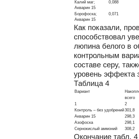
Калий маг;
0,088
Акварин 15
Борофоска;
0,071
Акварин 15
Как показали, про
способствовал ув
люпина белого в о
контрольным вариа
составе серу, так
уровень эффекта з
Таблица 4
Вариант
Накопле
всего
1
2
Контроль – без удобрений
301,8
Акварин 15
298,3
Азофоска
298,1
Сернокислый аммоний
308,2
Окончание табл. 4