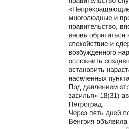
правительство оп
«Непрекращающиес
многолюдные и пр
правительство, вп
вновь обратиться 
спокойствие и сде
возбужденного нар
осложнить создавш
остановить нараст
населенных пункт
Под давлением это
засилья» 18(31) а
Петроград.
Через пять дней п
Венгрия объявила 