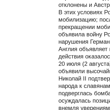
отклонены и Австр
В этих условиях 
мобилизацию; посл
прекращении мобил
объявила войну Ро
нарушения Германи
Англия объявляет 
действия оказалос
20 июля (2 август
объявили высочай
Николай II подтве
народа к славянам
подверглась бомба
осуждалась позици
внемля уверениям