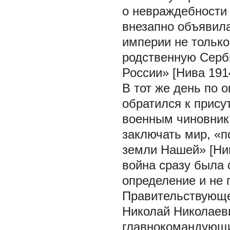
о невраждебности 
внезапно объявила
империи не только
родственную Серби
России» [Нива 1914
В тот же день по 
обратился к прис
военным чиновника
заключать мир, «п
земли Нашей» [Нив
война сразу была 
определение и не
Правительствующем
Николай Николаев
главнокомандующ