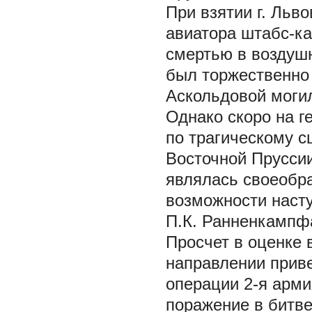
При взятии г. Льв
авиатора штабс-ка
смертью в воздушн
был торжественно п
Аскольдовой моги
Однако скоро на г
по трагическому с
Восточной Пруссии
являлась своеобр
возможности наст
П.К. Ранненкампфа
Просчет в оценке 
направлении приве
операции 2-я арми
поражение в битве