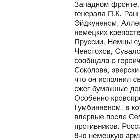
Западном фронте.
генерала П.К. Ра
Эйдкуненом, Алле
немецких крепосте
Пруссии. Немцы с
Ченстохов, Сувало
сообщала о героич
Соколова, зверски
что он исполнил с
сжег бумажные ден
Особенно кровопр
Гумбинненом, в ко
впервые после Се
противников. Росс
8-ю немецкую арм