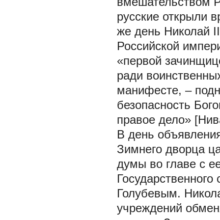
вмешательством Ро
русские открыли в
же день Николай I
Российской импери
«первой зачинщице
ради воинственных
манифесте, – подн
безопасность Бог
правое дело» [Нива
В день объявлени
Зимнего дворца ца
думы во главе с е
Государственного с
Голубевым. Никола
учреждений обмен