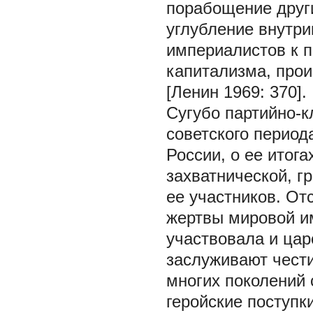
порабощение други
углубление внутри
империалистов к п
капитализма, прои
[Ленин 1969: 370].
Сугубо партийно-
советского период
России, о ее итог
захватнической, г
ее участников. О
жертвы мировой им
участвовала и цар
заслуживают чести
многих поколений
геройские поступк