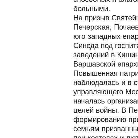
больными.
На призыв Святей
Печерская, Почае
юго-западных епа
Синода под госпит
заведений в Кишин
Варшавской епарх
Повышенная патри
наблюдалась и в с
управляющего Мос
началась организа
целей войны. В Пе
формированию при
семьям призванных
при костелах и лю