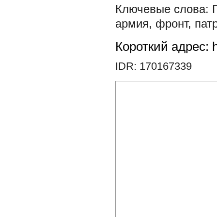
армия
,
фронт
,
пат
Короткий адрес: h
IDR: 170167339