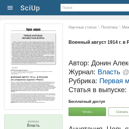
\
\
Научные статьи
Политика
Меж
Военный август 1914 г. в
Автор: Донин Але
Журнал:
Власть
@
Рубрика:
Первая 
Статья в выпуске:
Бесплатный доступ
Читать
Скачать
ЖУРНАЛ
Власть
Цель с