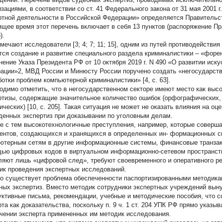
изациями, в соответствии со ст. 41 Федерального закона от 31 мая 2001 
ртной деятельности в Российской Федерации» определяется Правительс
ящее время этот перечень включает в себя 13 пунктов (распоряжение Пра
).
тмечают исследователи [3; 4; 7; 11; 15], одним из путей противодейст
тся создание и развитие специального раздела криминалистики – «форе
нение Указа Президента РФ от 10 октября 2019 г. N 490 «О развитии иск
ации»2, МВД России и Минюсту России поручено создать «негосударст
ботки проблем компьютерной криминалистики» [4, с. 63].
одимо отметить, что в негосударственном секторе имеют место как высо
ртизы, содержащие значительное количество ошибок (орфографических,
ических) [10, с. 205]. Такая ситуация не может не оказать влияния на оц
денных экспертиз при доказывании по уголовным делам.
е с тем высокотехнологичные преступления, например, которые совер
ентов, создающихся и хранящихся в определенных ин- формационных с
ютерным сетям в другие информационные системы, финансовые транзак
ью цифровых кодов в виртуальном информационно-сетевом пространств
ляют лишь «цифровой след», требуют своевременного и оперативного р
ик проведения экспертных исследований.
о существует проблема обеспеченности паспортизированными методика
ных экспертиз. Вместо методик сотрудники экспертных учреждений вын
уктивные письма, рекомендации, учебные и методические пособия, что с
рта как доказательства, поскольку п. 9 ч. 1 ст. 204 УПК РФ прямо указы
чении эксперта примененных им методик исследования.