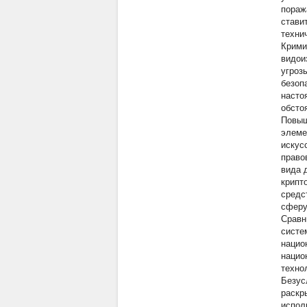
пораж
стави
техни
Крими
видои
угроз
безоп
насто
обсто
Повыш
элеме
искус
право
вида 
крипт
средс
сферу
Сравн
систе
нацио
нацио
техно
Безус
раскр
испол