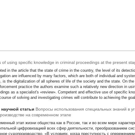
 of using specific knowledge in criminal proceedings at the present st
noted in the article that the state of crime in the country, the level of its detec
igation are influenced by many factors, which are both of individual and syst
, is the digitalization of all spheres of life of the society and the state. On th
forcement practice the authors examine such a relatively new direction in usi
dings as a specialist's «review». Competent and effective use of specific kno
 course of solving and investigating crimes will contribute to achieving the goa
т научной статьи
Вопросы использования специальных знаний в у
роизводстве на современном этапе
еменный этап жизни общества как в России, так и во всем мире характе
ительной цифровизацией всех сфер деятельности, преобразованием си
вное судопроизводство. «В условиях, когда преступность с опережение