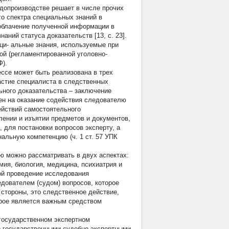
удопроизводстве решает в числе прочих
о спектра специальных знаний в
 облачение полученной информации в
ний статуса доказательств [13, с. 23].
ци- альные знания, используемые при
ой (регламентированной уголовно-
Ф).
ссе может быть реализована в трех
астие специалиста в следственных
ьного доказательства – заключение
лен на оказание содействия следователю
ействий самостоятельного
лении и изъятии предметов и документов,
 для постановки вопросов эксперту, а
альную компетенцию (ч. 1 ст. 57 УПК
ю можно рассматривать в двух аспектах:
ия, биология, медицина, психиатрия и
бой проведение исследования
дователем (судом) вопросов, которое
стороны, это следственное действие,
орое является важным средством
егосударственном экспертном
о государственными судебно-экспертными