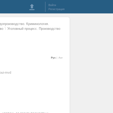
Войти
Регистрация
удопроизводство. Криминология.
\
во
Уголовный процесс. Производство
Рус
Анг
bui-mvd