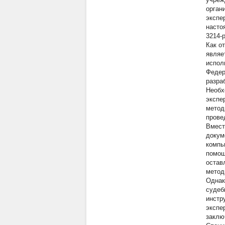
орган
экспе
насто
3214-р
Как о
являе
испол
Федер
разра
Необх
экспе
метод
прове
Вмест
докум
компь
помощ
остав
метод
Однак
судеб
инстр
экспе
заклю