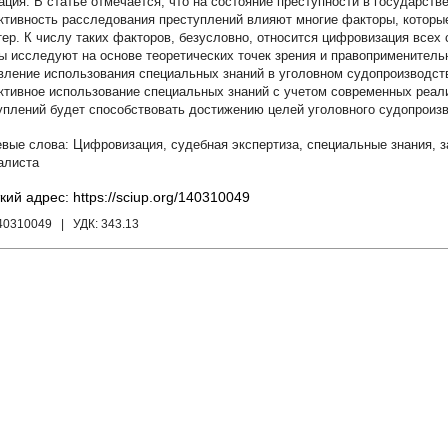
В статье отмечается, что на состояние преступности в государств
тивность расследования преступлений влияют многие факторы, которые 
тер. К числу таких факторов, безусловно, относится цифровизация всех
ы исследуют на основе теоретических точек зрения и правоприменитель
вление использования специальных знаний в уголовном судопроизводств
тивное использование специальных знаний с учетом современных реали
уплений будет способствовать достижению целей уголовного судопроизв
Цифровизация
,
судебная экспертиза
,
специальные знания
,
з
алиста
кий адрес: https://sciup.org/140310049
140310049
| УДК:
343.13