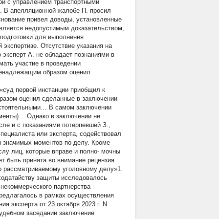
ной с управлением транспортными
Ф. В апелляционной жалобе П. просил
снование привел доводы, установленные
является недопустимым доказательством,
 подготовки для выполнения
 экспертизе. Отсутствие указания на
 эксперт А. не обладает познаниями в
мать участие в проведении
 ненадлежащим образом оценил
 «суд первой инстанции приобщил к
бразом оценил сделанные в заключении
состоятельными… В самом заключении
ументы)… Однако в заключении не
сле и с показаниями потерпевшей З.,
специалиста или эксперта, содействовал
 значимых моментов по делу. Кроме
ислу лиц, которые вправе и полно- мочны
ет быть принята во внимание рецензия
по рассматриваемому уголовному делу»1.
ходатайству защиты исследовалось
 некоммерческого партнерства
предлагалось в рамках осуществления
я эксперта от 23 октября 2023 г. N
удебном заседании заключение