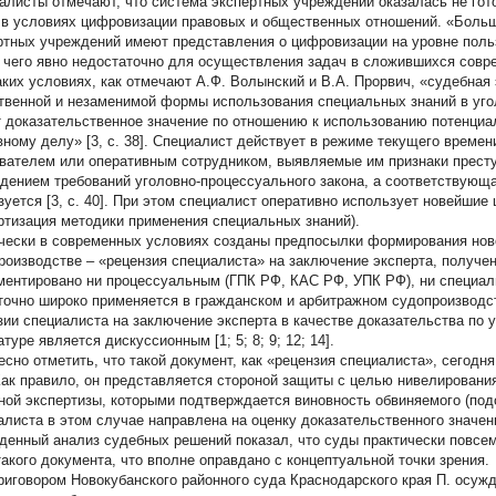
алисты отмечают, что система экспертных учреждений оказалась не гот
 в условиях цифровизации правовых и общественных отношений. «Больш
ртных учреждений имеют представления о цифровизации на уровне польз
], чего явно недостаточно для осуществления задач в сложившихся совр
аких условиях, как отмечают А.Ф. Волынский и В.А. Прорвич, «судебная 
твенной и незаменимой формы использования специальных знаний в угол
 доказательственное значение по отношению к использованию потенциал
вному делу» [3, с. 38]. Специалист действует в режиме текущего времен
вателем или оперативным сотрудником, выявляемые им признаки прест
дением требований уголовно-процессуального закона, а соответствующ
зуется [3, с. 40]. При этом специалист оперативно использует новейшие
ртизация методики применения специальных знаний).
чески в современных условиях созданы предпосылки формирования ново
роизводстве – «рецензия специалиста» на заключение эксперта, получен
ментировано ни процессуальным (ГПК РФ, КАС РФ, УПК РФ), ни специал
точно широко применяется в гражданском и арбитражном судопроизводс
зии специалиста на заключение эксперта в качестве доказательства по 
туре является дискуссионным [1; 5; 8; 9; 12; 14].
есно отметить, что такой документ, как «рецензия специалиста», сегодн
Как правило, он представляется стороной защиты с целью нивелировани
ной экспертизы, которыми подтверждается виновность обвиняемого (подс
алиста в этом случае направлена на оценку доказательственного значен
денный анализ судебных решений показал, что суды практически повсе
такого документа, что вполне оправдано с концептуальной точки зрения.
приговором Новокубанского районного суда Краснодарского края П. осужде