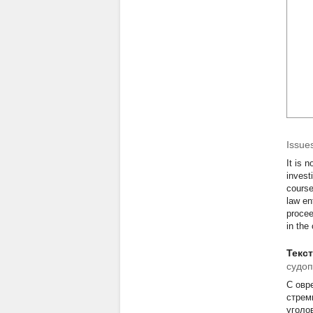
Issues
It is 
invest
course
law en
procee
in the
Текс
судоп
С
овр
стрем
уголо