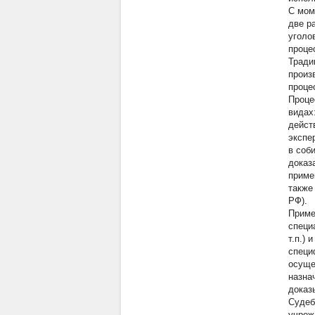
С мом
две р
уголо
проце
Тради
произ
проце
Проце
видах
дейст
экспе
в соб
доказ
приме
также
РФ).
Приме
специ
т.п.)
специ
осуще
назна
доказ
Судеб
учреж