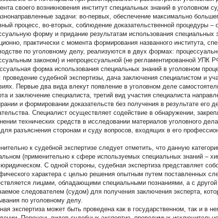
ента своего возникновения институт специальных знаний в уголовном с
азнонаправленные задачи: во-первых, обеспечение максимально большег
вный процесс, во-вторых, соблюдение доказательственной процедуры –
ссуальную форму и придание результатам использования специальных зна
ционно, практически с момента формирования названного института, спе
водстве по уголовному делу, реализуются в двух формах: процессуальн
ссуальным законом) и непроцессуальной (не регламентированной УПК Р
ссуальная форма использования специальных знаний в уголовном проце
: проведение судебной экспертизы, дача заключения специалистом и уч
виях. Первые два вида влекут появление в уголовном деле самостоятел
рта и заключение специалиста, третий вид участия специалиста направ
ирании и формировании доказательств без получения в результате его д
ательства. Специалист осуществляет содействие в обнаружении, закреп
нении технических средств в исследовании материалов уголовного дела,
 для разъяснения сторонам и суду вопросов, входящих в его профессион
нительно к судебной экспертизе следует отметить, что данную категори
альном (применительно к сфере используемых специальных знаний – хим
 и юридическом. С одной стороны, судебная экспертиза представляет со
фического характера с целью решения опытным путем поставленных сле
ствляется лицами, обладающими специальными познаниями, а с другой 
чаемое следователем (судом) для получения заключения эксперта, кот
ывания по уголовному делу.
ная экспертиза может быть проведена как в государственном, так и в н
дении. Перечень видов судебных экспертиз, проводимых исключительн