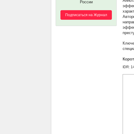
России
эффек
харак
Подписаться на Журнал
Автор
напра
эффек
прест
специ
Корот
IDR: 