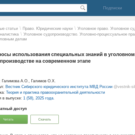
Подписки
\
\
ые статьи
Право. Юридические науки
Уголовное право. Уголовное с
\
налистика
Уголовное судопроизводство. Уголовно-процессуальное пра
оловным делам
осы использования специальных знаний в уголовном
производстве на современном этапе
: Галимова А.О., Галимов О.Х.
ал:
Вестник Сибирского юридического института МВД России
@vestnik-si
ка:
Теория и практика правоохранительной деятельности
я в выпуске:
1 (58), 2025 года.
атный доступ
Читать
Скачать