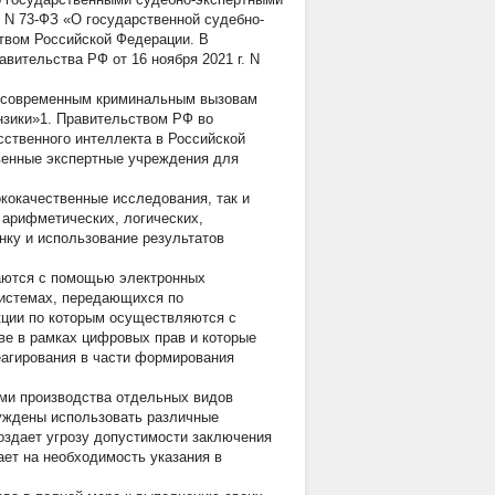
г. N 73-ФЗ «О государственной судебно-
твом Российской Федерации. В
вительства РФ от 16 ноября 2021 г. N
вия современным криминальным вызовам
нзики»1. Правительством РФ во
усственного интеллекта в Российской
венные экспертные учреждения для
кокачественные исследования, так и
 арифметических, логических,
енку и использование результатов
шаются с помощью электронных
истемах, передающихся по
ции по которым осуществляются с
е в рамках цифровых прав и которые
еагирования в части формирования
ми производства отдельных видов
уждены использовать различные
оздает угрозу допустимости заключения
вает на необходимость указания в