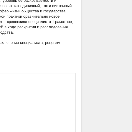
е, уровень ее раскрываемости и
носят как единичный, так и системный
 сфер жизни общества и государства.
ной практики сравнительно новое
е - «рецензия» специалиста. Грамотное,
й в ходе раскрытия и расследования
одства.
аключение специалиста
,
рецензия