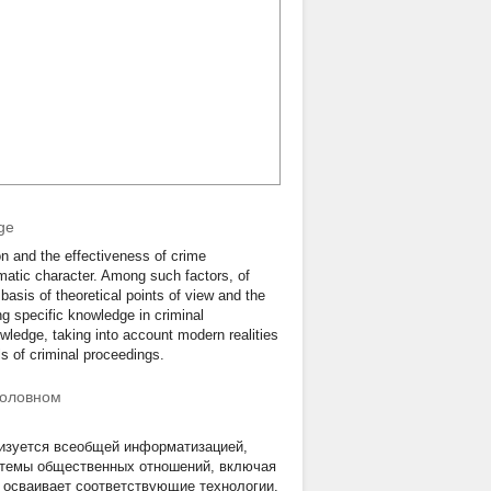
age
tion and the effectiveness of crime
ematic character. Among such factors, of
e basis of theoretical points of view and the
ng specific knowledge in criminal
wledge, taking into account modern realities
ls of criminal proceedings.
головном
ризуется всеобщей информатизацией,
стемы общественных отношений, включая
м осваивает соответствующие технологии,