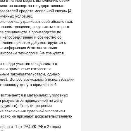
ова в полной мере к выполнению своих
инство экспертов государственных
ователей средств мобильной связи» [4,
еменных условиях.
экспертиза утрачивает свой абсолют как
овном процессе, результаты которого
а специалиста в производстве по
и непосредственно и совместно со
упления при этом документируются с
ая информация безотлагательно
 цифровые технологии (не требуется
го вида участия специалиста в
ие и применение которого не
ьным законодательством, однако
тве1. Вопрос возможности использования
уголовному делу в юридической
я встречается в материалах уголовных
я результатов проведенной по делу
удимого). По сути, рецензия
ия заключения судебной экспертизы.
местно не признают доказательственную
н по ч. 1 ст. 264 УК РФ к 2 годам