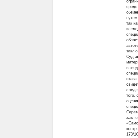
огран
средс
обвин
путем
так к
иссле
специ
облас
автот
заклю
Суд а
матер
вывод
специ
сказа
свиде
следс
того,
оцени
специ
Сарат
заклю
«Само
контр
173/1