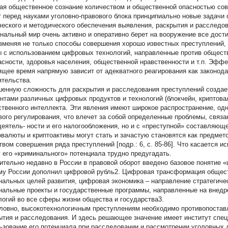
ая общественное сознание количеством и общественной опасностью со
т перед науками уголовно-правового блока принципиально новые задачи о
ческого и методического обеспечения выявления, раскрытия и расследова
нальный мир очень активно и оперативно берет на вооружение все дости
зменяя не только способы совершения хорошо известных преступлений,
ы с использованием цифровых технологий, направленные против общест
асности, здоровья населения, общественной нравственности и т.п. Эффе
ящее время напрямую зависит от адекватного реагирования как законода
ятельства.
енную сложность для раскрытия и расследования преступлений создае
нтами различных цифровых продуктов и технологий (блокчейн, криптова
ственного интеллекта. Эти явления имеют широкое распространение, од
вого регулирования, что влечет за собой определенные проблемы, связа
деятель- ности и его налогообложения, но и с «преступной» составляюще
овалюты и криптоактивы могут стать и зачастую становятся как предмето
твом совершения ряда преступлений [подр.: 6, с. 85-86]. Что касается и
 его «криминального» потенциала трудно предугадать.
ительно недавно в России в правовой оборот введено базовое понятие
му России дополнил цифровой рубль2. Цифровая трансформация общест
нальных целей развития, цифровая экономика – направление стратегиче
нальные проекты и государственные программы, направленные на вне
логий во все сферы жизни общества и государства3.
ловно, высокотехнологичным преступлениям необходимо противопостав
ытия и расследования. И здесь решающее значение имеет институт спе
ьзование его потенциала при расследовании и рассмотрении уголовных 