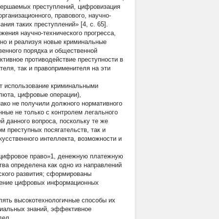
вершаемых преступлений, цифровизация
рганизационного, правового, научно-
ния таких преступлений» [4, с. 65].
жения научно-технического прогресса,
 но и реализуя новые криминальные
венного порядка и общественной
ктивное противодействие преступности в
теля, так и правоприменителя на эти
т использование криминальными
люта, цифровые операции),
нако не получили должного нормативного
нные не только с контролем легального
й данного вопроса, поскольку те же
м преступных посягательств, так и
скусственного интеллекта, возможности и
 «цифровое право»1, денежную платежную
ва определена как одно из направлений
ского развития; сформированы
дрение цифровых информационных
лять высокотехнологичные способы их
циальных знаний, эффективное
дел.