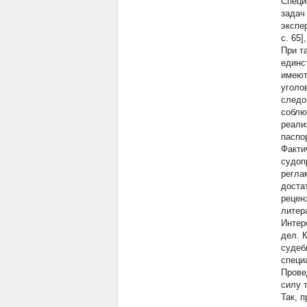
Специ
задач
экспе
с. 65
При т
единс
имеют
уголо
следо
соблю
реали
паспо
Факти
судоп
регла
доста
рецен
литера
Интер
дел. 
судеб
специ
Прове
силу 
Так, 