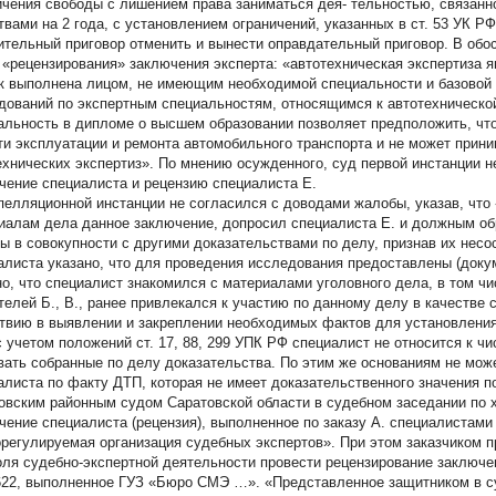
ичения свободы с лишением права заниматься дея- тельностью, связан
твами на 2 года, с установлением ограничений, указанных в ст. 53 УК Р
ительный приговор отменить и вынести оправдательный приговор. В обо
 «рецензирования» заключения эксперта: «автотехническая экспертиза 
ак выполнена лицом, не имеющим необходимой специальности и базовой
дований по экспертным специальностям, относящимся к автотехнической
альность в дипломе о высшем образовании позволяет предположить, что
ти эксплуатации и ремонта автомобильного транспорта и не может прини
ехнических экспертиз». По мнению осужденного, суд первой инстанции
чение специалиста и рецензию специалиста Е.
пелляционной инстанции не согласился с доводами жалобы, указав, что
иалам дела данное заключение, допросил специалиста Е. и должным о
ы в совокупности с другими доказательствами по делу, признав их не
алиста указано, что для проведения исследования предоставлены (док
но, что специалист знакомился с материалами уголовного дела, в том чи
телей Б., В., ранее привлекался к участию по данному делу в качестве 
твию в выявлении и закреплении необходимых фактов для установления
 с учетом положений ст. 17, 88, 299 УПК РФ специалист не относится к ч
вать собранные по делу доказательства. По этим же основаниям не мож
алиста по факту ДТП, которая не имеет доказательственного значения 
овским районным судом Саратовской области в судебном заседании по 
чение специалиста (рецензия), выполненное по заказу А. специалистами
регулируемая организация судебных экспертов». При этом заказчиком 
оля судебно-экспертной деятельности провести рецензирование заключени
622, выполненное ГУЗ «Бюро СМЭ …». «Представленное защитником в с