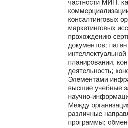
частности МИП, ка
коммерциализации 
консалтинговых ор
маркетинговых ис
прохождению серт
документов; патен
интеллектуальной 
планировании, кон
деятельность; конс
Элементами инфра
высшие учебные за
научно-информаци
Между организация
различные направ
программы; обмен