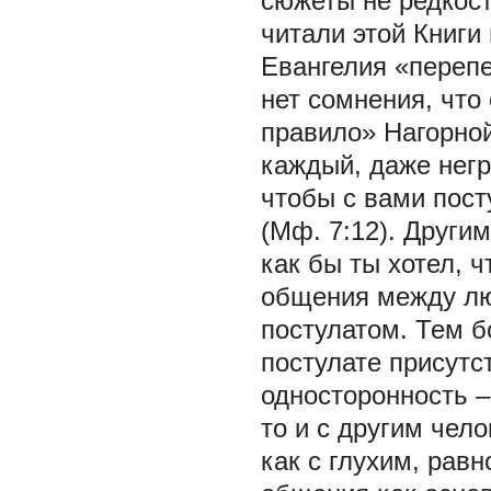
сюжеты не редкост
читали этой Книги
Евангелия «перепе
нет сомнения, что
правило» Нагорной
каждый, даже негр
чтобы с вами пост
(Мф. 7:12). Другим
как бы ты хотел, ч
общения между лю
постулатом. Тем б
постулате присутс
односторонность – 
то и с другим чел
как с глухим, равн