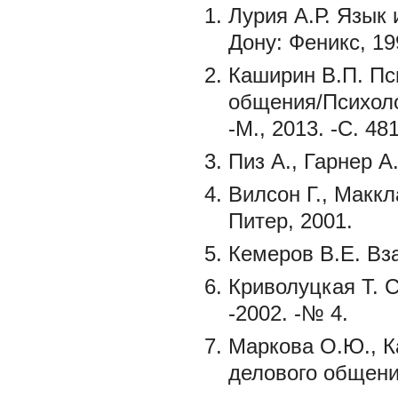
Лурия А.Р. Язык 
Дону: Феникс, 19
Каширин В.П. Пс
общения/Психоло
-М., 2013. -С. 48
Пиз А., Гарнер А
Вилсон Г., Маккл
Питер, 2001.
Кемеров В.Е. Вз
Криволуцкая Т. 
-2002. -№ 4.
Маркова О.Ю., К
делового общения