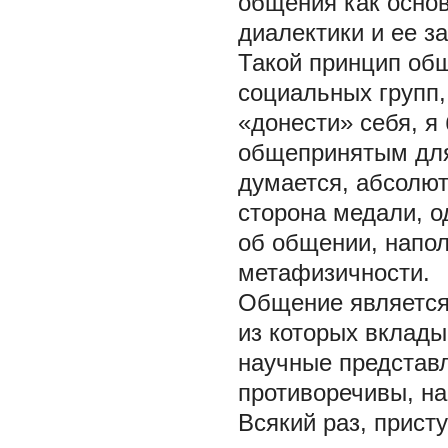
общения как основ
диалектики и ее за
Такой принцип общ
социальных групп,
«донести» себя, я
общепринятым для
думается, абсолют
сторона медали, о
об общении, напо
метафизичности.
Общение является
из которых вклады
научные представ
противоречивы, на
Всякий раз, прист