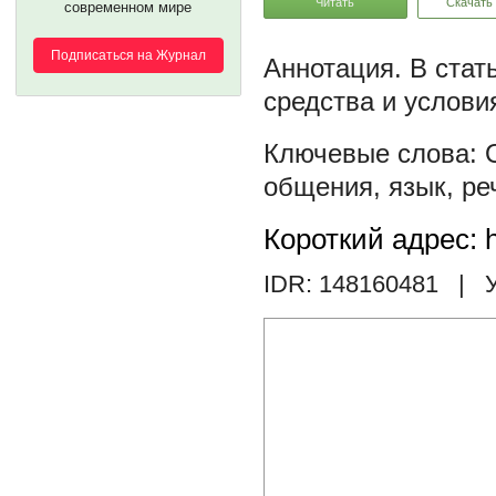
Читать
Скачать
современном мире
Подписаться на Журнал
В стат
средства и услови
общения
,
язык
,
ре
Короткий адрес: h
IDR: 148160481
| У