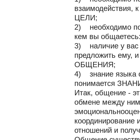
взаимодействия, к
ЦЕЛИ;
2) необходимо пон
кем вы общаетес
3) наличие у вас 
предложить ему, 
ОБЩЕНИЯ;
4) знание языка 
понимается ЗНА
Итак,
общение -
э
обмене между ним
эмоциональнооцено
координирование 
отношений и получ
Общение существуе