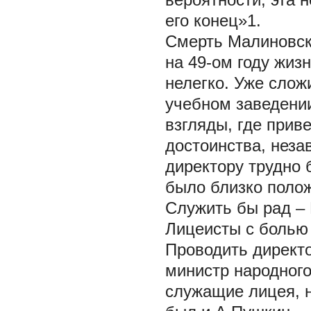
его конец»1.
Смерть Малиновско
на 49-ом году жиз
нелегко. Уже слож
учебном заведении
взгляды, где прив
достоинства, неза
директору трудно 
было близко поло
Служить бы рад –
Лицеисты с болью 
Проводить директо
министр народного
служащие лицея, н