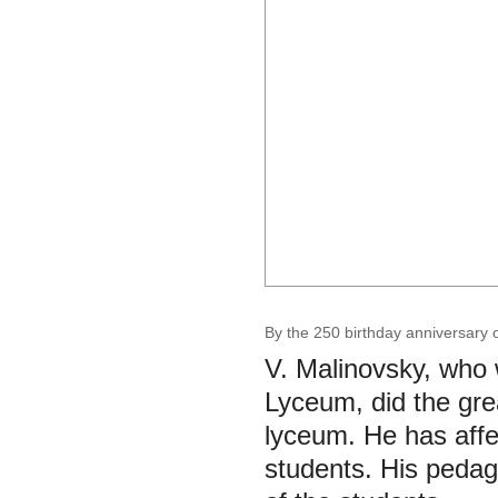
By the 250 birthday anniversary o
V. Malinovsky, who w
Lyceum, did the grea
lyceum. He has affec
students. His pedago