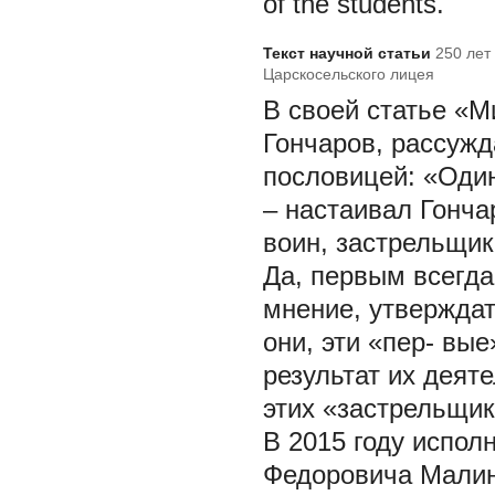
of the students.
Текст научной статьи
250 лет
Царскосельского лицея
В своей статье «М
Гончаров, рассужд
пословицей: «Один 
– настаивал Гонча
воин, застрельщик
Да, первым всегда
мнение, утверждат
они, эти «пер- вые
результат их деят
этих «застрельщик
В 2015 году испол
Федоровича Малино