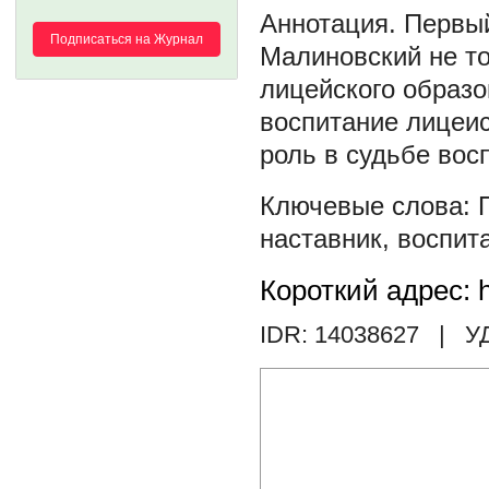
Первый
Подписаться на Журнал
Малиновский не т
лицейского образо
воспитание лицеис
роль в судьбе вос
наставник
,
воспит
Короткий адрес: h
IDR: 14038627
| У