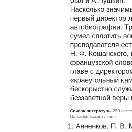
был и А.Пушкин.
Насколько значим
первый директор л
автобиографии. Т
сумел сплотить в
преподавателя ест
Н. Ф. Кошанского,
французской слове
главе с директоро
«краеугольный кам
бескорыстно служи
беззаветной веры 
Список литературы
250 лет с
Царскосельского лицея
Анненков, П. В.