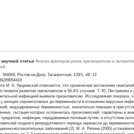
т научной статьи
Анализ факторов риска преэклампсии и эклампси
тей
 344069, Ростов-на-Дону, Таганрогская, 139/1, кВ. 12
 89289054418
оте М. А. Нецеевской отмечается, что хронические воспаления генитали
бствовали развитию преэклампсии в 56,4% случаев. Т. Ю. Пестрикова и 
нитальной инфекцией выявили преэклампсию. Исследования показали, ч
 у женщин серонегативных до беременности в отношении вирусных инфек
яний, индуцированных беременностью, значительно повышен в присутств
енных, гестация которых осложнилась преэклампсией, характерны в ан
, придатков, инфекции, передаваемые половым путем, и отсутствие полн
лампсией позднего репродуктивного периода перенесли до беременности
ционно-воспалительных заболеваний [2]. М. А. Репина (2005) установила
н имелось по 2–3 соматических заболевания (сердечно-сосудистой, эндо