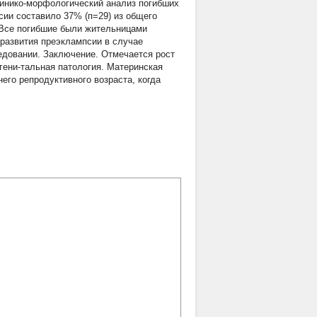
линико-морфологический анализ погибших
сии составило 37% (п=29) из общего
 Все погибшие были жительницами
 развития преэклампсии в случае
едовании. Заключение. Отмечается рост
гени-тальная патология. Материнская
его репродуктивного возраста, когда