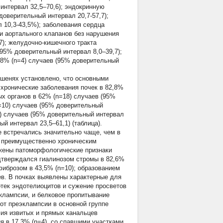
интервал 32,5–70,6); эндокринную
доверительный интервал 20,7-57,7);
 10,3-43,5%); заболевания сердца
 и аортального клапанов без нарушения
7); желудочно-кишечного тракта
 (95% доверительный интервал 8,0–39,7);
,8% (n=4) случаев (95% доверительный
ишенях установлено, что основными
хронические заболевания почек в 82,8%
ых органов в 62% (n=18) случаев (95%
n=10) случаев (95% доверительный
4) случаев (95% доверительный интервал
й интервал 23,5–61,1) (таблица).
 встречались значительно чаще, чем в
ы преимущественно хроническим
жены патоморфологические признаки
одтверждался гиалинозом стромы в 82,6%
иброзом в 43,5% (n=10); образованием
аев. В почках выявлены характерные для
тек эндотелиоцитов и сужение просветов
клампсии, и белковое пропитывание
от преэклампсии в основной группе
фия извитых и прямых канальцев
я в 17,3% (n=4), со спавшими участками