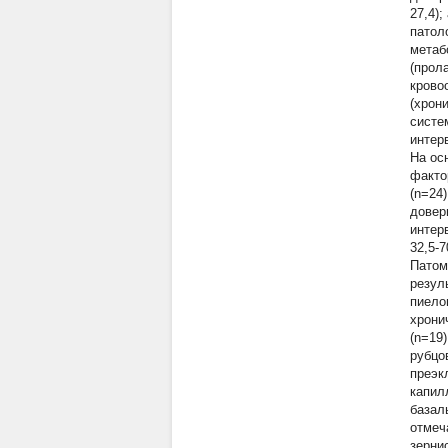
27,4)
патол
метаб
(прол
крово
(хрон
систе
интерв
На ос
факто
(n=24
довер
интер
32,5-
Патом
резул
пиело
хрони
(n=19
рубцо
преэк
капил
базал
отмеч
зерни