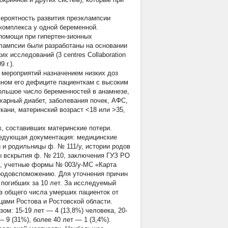
Вероятность развития преэклампсии
комплекса у одной беременной.
помощи при гипертен-зионных
лампсии были разработаны на основании
х исследований (3 centres Collaboration
 г.).
 мероприятий назначением низких доз
анном его дефиците пациенткам с высоким
ольшое число беременностей в анамнезе,
харный диабет, заболевания почек, АФС,
ани, материнский возраст <18 или >35,
к, составивших материнские потери.
ледующая документация: медицинские
 и родильницы ф. № 111/у, истории родов
лы вскрытия ф. № 210, заключения ГУЗ РО
, учетные формы № 003/у-МС «Карта
 родовспоможению. Для уточнения причин
погибших за 10 лет. За исследуемый
з общего числа умерших пациенток от
цами Ростова и Ростовской области.
: 15-19 лет — 4 (13,8%) человека, 20-
— 9 (31%), более 40 лет — 1 (3,4%).