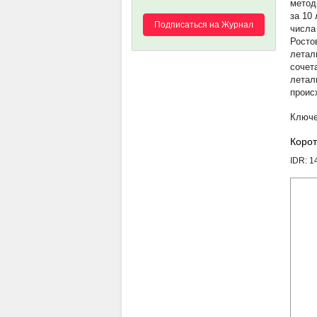
метод
за 10
Подписаться на Журнал
числа
Росто
летал
сочет
летал
проис
Корот
IDR: 