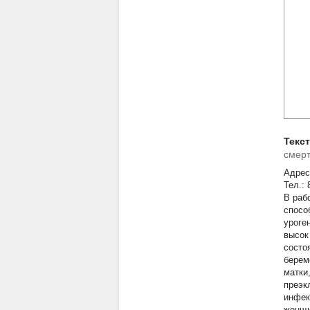
Текс
смер
Адрес:
Тел.:
В раб
спосо
уроге
высок
состо
берем
матки
преэк
инфек
женщи