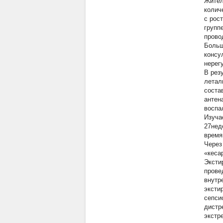
Жител
колич
с рос
групп
прово
Больш
консу
нерег
В рез
летал
соста
антен
воспа
Изуча
27нед
время
Через
«кеса
Эксти
прове
внутр
эксти
сепси
дистр
экстр