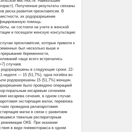
 сельской местности. Наибольшее
возраст). Полученные результаты связаны
ров риска развития преэклампсии. В
местности, их родоразрешение
ифицированную помощь.
боты, не состояли на учете в женской
естации и посещали женскую консультацию
 случаи преэклампсии, которые привели к
еременных был несколько выше и
 прерывание беременности,
болеваний чаще всего встречались
=7) случаев.
и родоразрешены в следующие сроки: 22-
41 неделя — 15 (51,7%), одна погибла во
ыли родоразрешены 15 (51,7%) женщин.
доразрешение было проведено операцией
 кор-поральным кесаревым сечением.
ремя кесарева сечения, в одном случае
аротомия экстирпация матки, перевязка
лучаях проведена релапаротомия
стирпация матки в связи с развитием
азвившимся тяжелым респираторным
 реанимации ОКБ. При оказании
твия в виде пневмоторакса в одном