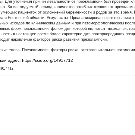
ы. Для уточнения причин летальности от преэклампсии был проведен к
 лет. За исследуемый период количество погибших женщин от преэкламп
 умерших пациенток от осложнений беременности и родов за это время.
ва и Ростовской области. Результаты. Проанализированы факторы риска
ьных исходов по клиническим данным и при патоморфологическом иссл
анных форм преэклампсии, фоном для которой является тяжелая экстра
ьность в настоящее время более характерна для повторнородящих поздн
ходит накопление факторов риска развития преэклампсии.
Преэклампсия
,
факторы риска
,
экстрагенитальная патология
кий адрес: https://sciup.org/14917712
14917712