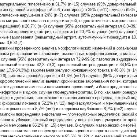
; артериальную гипертензию в 51,7% (n=15) случаев (95% доверительный 
огию (узловой и диффузный зоб, гипотиреоз) в 38% (n=11) случаев (95% 
олические нарушения в 24% (n=7) случаев (95% доверительный интервал
апс митрального клапана с регургитацией, недостаточность митрального
обращения) в 20,7% (n=6) случаев (95% доверительный интервал 8,0–39,
ический холецистит, гастрит, панкреатит) в 20,7% случаев (n=6) случаев
мные заболевания (ревматоидный артрит, аутоиммунный тиреоидит) в 13
ал 3,6-31,7).
новании проведенного анализа морфологических изменений в органах-м
рами риска развития эклампсии, выявленных морфологически, явились: 
) случаев (95% доверительный интервал 72,9-99,6); патология эндокринн
ительный интервал 42,3–79,3); хронический метроэндометрит в 34,5% (
вал 17,9-54,3%); заболевания желудочно-кишечного тракта в 48,3% (n=1
70,6); системы кровообращения в 41,4% (n=12) случаев (95% доверительны
орфологический анализ выявил хронические заболевания почек, которые
ьтате данных анамнеза и клинических проявлений, и были представлен
нефритом и в одном случае гломерулонефритом. В почках были обнару
ческого длительно протекающего патологического процесса, который п
); фиброзом лоханок в 52,2% (n=12); периваскулярным и межмышечным ф
в в строме почек в 8,7% (n=2) и склерозом клубочков в 8,7% (n=2) случ
лампсии повреждения эндотелия — гломерулярный эндотелиоз: резкий о
ляров клубочков, который определялся у всех женщин, умерших от преэ
ьной мембраны в 65,2% (n=15) случаев. В случаях материнских смертей 
алось значительное повреждение канальцевого аппарата почек: дистро
стая мелкокапельная с некрозом в 95,6% (n=22), с десквамацией эпители