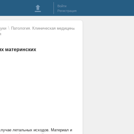
Войти
Регистрация
\
уки
Патология. Клиническая медицина
я
ях материнских
случае летальных исходов. Материал и