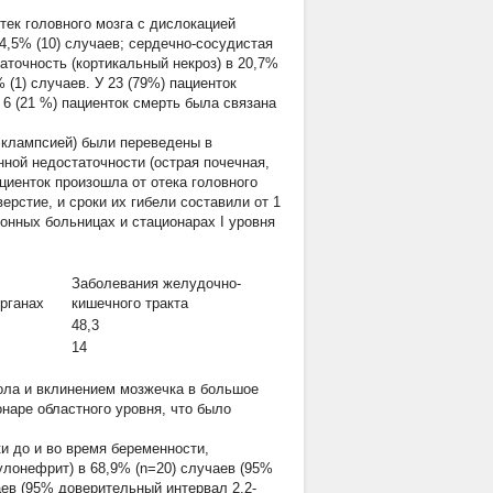
тек головного мозга с дислокацией
4,5% (10) случаев; сердечно-сосудистая
таточность (кортикальный некроз) в 20,7%
 (1) случаев. У 23 (79%) пациенток
6 (21 %) пациенток смерть была связана
эклампсией) были переведены в
ной недостаточности (острая почечная,
циенток произошла от отека головного
рстие, и сроки их гибели составили от 1
йонных больницах и стационарах I уровня
Заболевания желудочно-
рганах
кишечного тракта
48,3
14
вола и вклинением мозжечка в большое
онаре областного уровня, что было
и до и во время беременности,
улонефрит) в 68,9% (n=20) случаев (95%
аев (95% доверительный интервал 2,2-