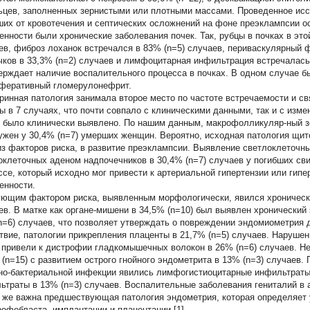
ьцев, заполненных зернистыми или плотными массами. Проведенное исс
ших от кровотечения и септических осложнений на фоне преэклампсии 
енности были хронические заболевания почек. Так, рубцы в почках в это
ев, фиброз лоханок встречался в 83% (n=5) случаев, периваскулярный ф
чков в 33,3% (n=2) случаев и лимфоцитарная инфильтрация встречалась 
ерждает наличие воспалительного процесса в почках. В одном случае б
феративный гломерулонефрит.
ринная патология занимала второе место по частоте встречаемости и св
ы в 7 случаях, что почти совпало с клиническими данными, так и с изме
е было клинически выявлено. По нашим данным, макрофолликуляр-ный з
ужен у 30,4% (n=7) умерших женщин. Вероятно, исходная патология щит
из факторов риска, в развитие преэклампсии. Выявление светлоклеточны
оклеточных аденом надпочечников в 30,4% (n=7) случаев у погибших св
ссе, который исходно мог привести к артериальной гипертензии или гип
енности.
ющим фактором риска, выявленным морфологически, явился хронически
ев. В матке как органе-мишени в 34,5% (n=10) был выявлен хронически
n=6) случаев, что позволяет утверждать о повреждении эндомиометрия 
твие, патологии прикрепления плаценты в 21,7% (n=5) случаев. Наруше
 привели к дистрофии гладкомышечных волокон в 26% (n=6) случаев. Не
 (n=15) с развитием острого гнойного эндометрита в 13% (n=3) случае
но-бактериальной инфекции явились лимфогистиоцитарные инфильтраты 
ьтраты в 13% (n=3) случаев. Воспалительные заболевания гениталий в 
 же важна предшествующая патология эндометрия, которая определяет 
рофобласта, имплантации и плацентации [1].