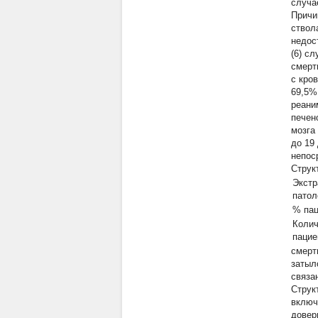
случа
Причи
ствол
недос
(6) с
смерт
с кро
69,5%
реани
печен
мозга
до 19
непос
Струк
Экстр
патол
% пац
Колич
пацие
смерт
затыл
связа
Струк
включ
довер