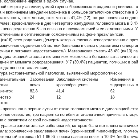
е, осложнение наркоза в одном случае.
ной смерти у анализируемой группы беременных и родильниц явились: о
а и вклинением миндалин мозжечка в большое затылочное отверстие в 3
таточность, отек легких, отек мозга в 41,4% (12); острая почечная недос
лучаев; кровоизлияние в дно четвертого желудочка головного мозга в 3,4%
ь непосредственно была связана с преэклампсией и ее осложнениями. У 
вотечением и септическими осложнениями на фоне преэклампсии.
 (n=16) всех родильниц (смерть которых связана непосредственно с пре
мационное отделение областной больницы в связи с развитием полиорган
очная и легочная недостаточность). Материнская смерть 43,4% (n=10) па
 с дислокацией ствола и вклинением мозжечка в большое затылочное отве
 дней от момента родоразрешения. У 7 (30,4%) пациенток, погибших в ра
редственно от эклампсии,
тура экстрагенитальной патологии, выявленной морфологически
агенитальная
Заболевания
Заболевания системы
Изменения в
огия
почек
кровообращения
эндокринных о
иенток
82,8
41,4
62
ество
24
12
18
нток
ь произошла в первые сутки от отека головного мозга с дислокацией ст
очное отверстие, три пациентки погибли от аналогичной причины в стаци
но с развитием острой почечной недостаточности.
тура экстрагенитальных заболеваний, которые были выявлены клиническ
ала: хронические заболевания почек (хронический пиелонефрит, гломер
ительный интервал 51,1-86,8); пороки развития почек в 10,3% (n=3) случ