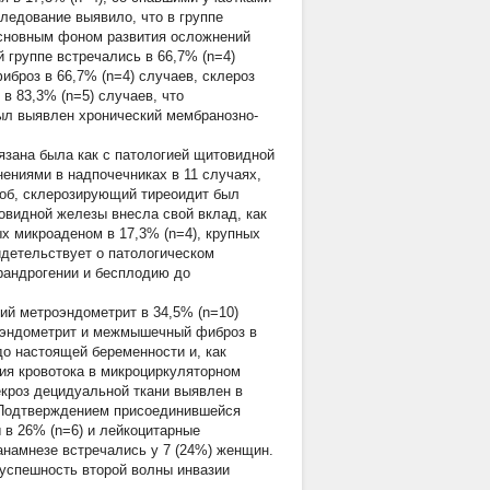
ледование выявило, что в группе
основным фоном развития осложнений
й группе встречались в 66,7% (n=4)
иброз в 66,7% (n=4) случаев, склероз
в 83,3% (n=5) случаев, что
ыл выявлен хронический мембранозно-
язана была как с патологией щитовидной
нениями в надпочечниках в 11 случаях,
об, склерозирующий тиреоидит был
овидной железы внесла свой вклад, как
х микроаденом в 17,3% (n=4), крупных
идетельствует о патологическом
ерандрогении и бесплодию до
й метроэндометрит в 34,5% (n=10)
й эндометрит и межмышечный фиброз в
до настоящей беременности и, как
ния кровотока в микроциркуляторном
кроз децидуальной ткани выявлен в
в. Подтверждением присоединившейся
в 26% (n=6) и лейкоцитарные
анамнезе встречались у 7 (24%) женщин.
успешность второй волны инвазии