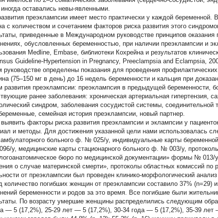
 иногда оставались невы-явленными.
развития преэклампсии имеет место практически у каждой беременной. 
на с количеством и сочетанием факторов риска развития этого синдромо
ьтаты, приведенные в Международном руководстве принципов оказания 
нениях, обусловленных беременностью, при наличии преэклампсии и эк
ьзования Medline, Embase, библиотеки Кохрейна и результатов клинически
sus Guideline-Hypertension in Pregnancy, Preeclampsia and Eclampsia, 2009
м руководстве определены показания для проведения профилактических
ина (75–150 мг в день) до 16 недель беременности и кальция при доказ
м развития преэклампсии: преэклампсия в предыдущей беременности, б
твующие ранее заболевания: хроническая артериальная гипертензия, са
олический синдром, заболевания сосудистой системы, соединительной тк
беременные, семейная история преэклампсии, новый партнер.
выявить факторы риска развития преэклампсии и эклампсии у пациенто
иал и методы.
Для достижения указанной цели нами использовалась с
 амбулаторного больного ф. № 025/у, индивидуальные карты беременной
096/у, медицинские карты стационарного больного ф. № 003/у, протоко
логоанатомическое бюро по медицинской документации» формы № 013/у
ения о случае материнской смерти», протоколы областных комиссий по
ьности от преэклампсии был проведен клинико-морфологический анализ 
д количество погибших женщин от преэклампсии составило 37% (n=29) и
нений беременности и родов за это время. Все погибшие были жительни
ьтаты.
По возрасту умершие женщины распределились следующим образом
а — 5 (17,2%), 25-29 лет — 5 (17,2%), 30-34 года — 5 (17,2%), 35-39 лет 