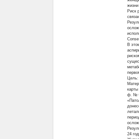
жизни
Риск 
связа
Резул
ослож
испол
Consen
В это
аспир
риско
сущес
метаб
перво
Цель:
Матер
карты
ф. № 
«Пато
донес
летал
перио
ослож
Резул
24 год