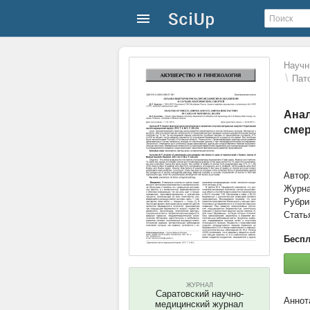
Научн
\
Пат
Анал
сме
Автор
Журн
Рубри
Стать
Беспл
ЖУРНАЛ
Саратовский научно-
медицинский журнал