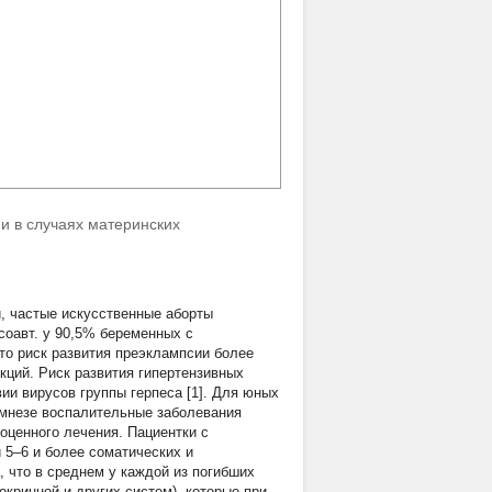
и в случаях материнских
й, частые искусственные аборты
соавт. у 90,5% беременных с
то риск развития преэклампсии более
ций. Риск развития гипертензивных
ии вирусов группы герпеса [1]. Для юных
амнезе воспалительные заболевания
оценного лечения. Пациентки с
 5–6 и более соматических и
, что в среднем у каждой из погибших
кринной и других систем), которые при