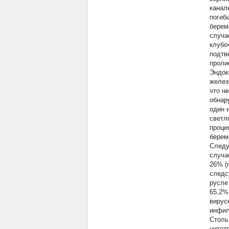
канал
погиб
берем
случа
клубо
подтв
проли
Эндок
желез
что н
обнар
один 
светл
проце
берем
Следу
случа
26% (
следс
русле
65,2%
вирус
инфил
Столь
цитот