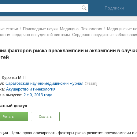
Подписки
\
\
ые статьи
Прикладные науки. Медицина. Технология
Mедицинские на
ология сердечно-сосудистой системы. Сердечно-сосудистые заболевани
из факторов риска преэклампсии и эклампсии в случа
ртей
: Курочка М.П.
ал:
Саратовский научно-медицинский журнал
@ssmj
ка:
Акушерство и гинекология
я в выпуске:
2 т.9, 2013 года.
атный доступ
Читать
Скачать
Цель: проанализировать факторы риска развития преэклампсии в 