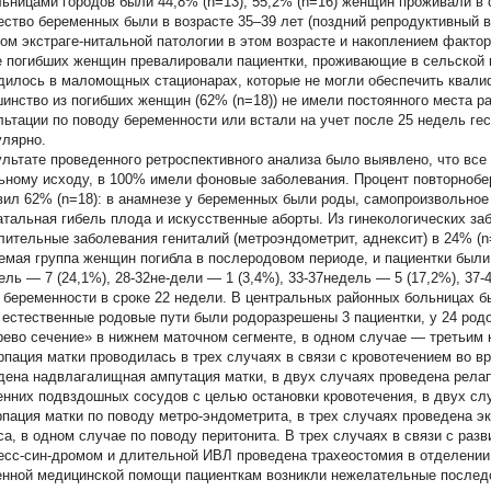
ьницами городов были 44,8% (n=13); 55,2% (n=16) женщин проживали в
ество беременных были в возрасте 35–39 лет (поздний репродуктивный 
том экстраге-нитальной патологии в этом возрасте и накоплением факто
е погибших женщин превалировали пациентки, проживающие в сельской 
дилось в маломощных стационарах, которые не могли обеспечить квал
инство из погибших женщин (62% (n=18)) не имели постоянного места ра
льтации по поводу беременности или встали на учет после 25 недель г
улярно.
ультате проведенного ретроспективного анализа было выявлено, что все
ьному исходу, в 100% имели фоновые заболевания. Процент повторноб
вил 62% (n=18): в анамнезе у беременных были роды, самопроизвольное
атальная гибель плода и искусственные аборты. Из гинекологических за
лительные заболевания гениталий (метроэндометрит, аднексит) в 24% (n
емая группа женщин погибла в послеродовом периоде, и пациентки был
ель — 7 (24,1%), 28-32не-дели — 1 (3,4%), 33-37недель — 5 (17,2%), 37-
 беременности в сроке 22 недели. В центральных районных больницах б
 естественные родовые пути были родоразрешены 3 пациентки, у 24 ро
рево сечение» в нижнем маточном сегменте, в одном случае — третьим
рпация матки проводилась в трех случаях в связи с кровотечением во в
дена надвлагалищная ампутация матки, в двух случаях проведена релап
енних подвздошных сосудов с целью остановки кровотечения, в двух с
рпация матки по поводу метро-эндометрита, в трех случаях проведена эк
са, в одном случае по поводу перитонита. В трех случаях в связи с р
есс-син-дромом и длительной ИВЛ проведена трахеостомия в отделении
енной медицинской помощи пациенткам возникли нежелательные последс