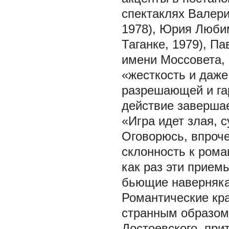
спектаклях Валери
1978), Юрия Любим
Таганке, 1979), П
имени Моссовета, 
«жесткость и даже
разрешающей и га
действие завершае
«Игра идет злая, с
Оговорюсь, впроче
склонность к рома
как раз эти прием
бьющие наверняка,
Романтические кр
странным образом
Достоевского, при