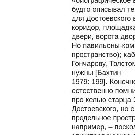
«биографическое в
будто описывал те
для Достоевского 
коридор, площадка
двери, ворота дво
Но павильоны-комн
пространство); ка
Гончарову, Толсто
нужны [Бахтин
1979: 199]. Конечн
естественно помни
про келью старца
Достоевского, но 
предельное прост
например, – поско