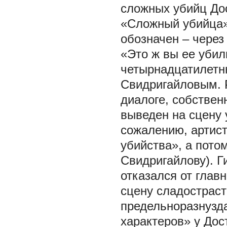
сложных убийц Дос
«Сложный убийца»
обозначен –
через
«Это ж вы ее убил
четырнадцатилетн
Свидригайловым. 
диалоге, собствен
выведен на сцену 
сожалению, артист
убийства», а пото
Свидригайлову). Г
отказался от глав
сцену сладостраст
предельноразнузда
характеров» у Дос