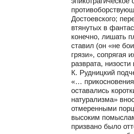
эпикотрагическое 
противоборствующ
Достоевского; пер
втянутых в фантас
конечно, лишать
п
ставил (он «не бо
грязи», сопрягая 
разврата, низости 
К. Рудницкий подч
«… прикосновения 
оставались коротк
натурализма» внос
отмеренными порц
высоким помыслам
призвано было отт