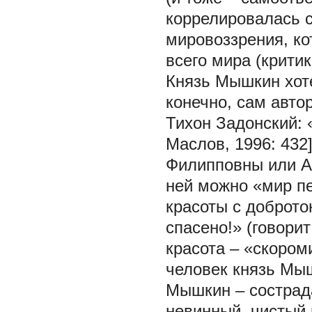
коррелировалась 
мировоззрения, к
всего мира (крити
Князь Мышкин хоте
конечно, сам авто
Тихон Задонский: 
Маслов, 1996: 432
Филипповны или Аг
ней можно «мир пе
красоты с доброто
спасено!» (говори
красота – «скоро
человек князь Мыш
Мышкин – сострад
невинный, чистый 