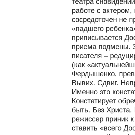
театра сновидений
работе с актером, 
сосредоточен не пр
«падшего ребенка
приписывается До
приема подмены. З
писателя – редуц
(как «актуальнейш
Фердышенко, прев
Вывих. Сдвиг. Неп
Именно это конста
Констатирует обре
быть. Без Христа. 
режиссер приник к
ставить «всего До