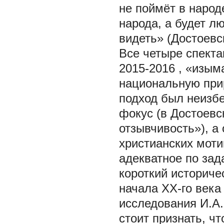
не поймёт в народ
народа, а будет л
видеть» (Достоевс
Все четыре спекта
2015-2016
, «изым
национальную прир
подход был неизб
фокус (в Достоев
отзывчивость»), а
христианских моти
адекватное по зад
короткий историче
начала XX-го век
исследования И.А.
стоит признать, ч