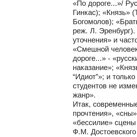
«По дороге...»/
Рус
Гинкас); «Князь» 
Богомолов); «Брат
реж. Л. Эренбург)
уточнения» и част
«Смешной человек
дороге...»
- «русск
наказание»; «Князь
“Идиот”»;
и только
студентов не изме
жанр».
Итак, современны
прочтения», «сны»
«бессилие» сцены
Ф.М. Достоевского