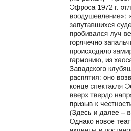
Эфроса 1972 г. от
воодушевление»: 
запутавшихся суд
пробивался луч ве
горячечно запаль
происходило зами
гармонию, из хаос
Завадского клубя
распятия:
оно воз
конце спектакля 
вверх твердо напр
призыв к честности
(Здесь и далее – 
Однако новое теат
акценты в постано