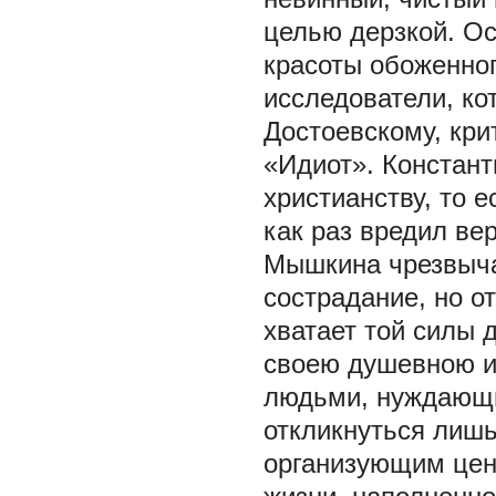
целью дерзкой. Ос
красоты обоженног
исследователи, ко
Достоевскому, кри
«Идиот». Констан
христианству, то 
как раз вредил ве
Мышкина чрезвыча
сострадание, но о
хватает той силы 
своею душевною и
людьми, нуждающи
откликнуться лишь
организующим цен