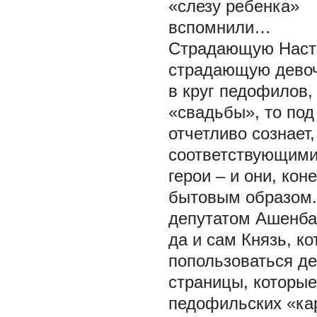
«слезу ребенка»
вспомнили…
Страдающую Наст
страдающую девоч
в круг педофилов,
«свадьбы», то под
отчетливо сознает,
соответствующими
герои – и они, ко
бытовым образом. 
депутатом Ашенба
да и сам Князь, к
попользоваться де
страницы, которые
педофильских «ка