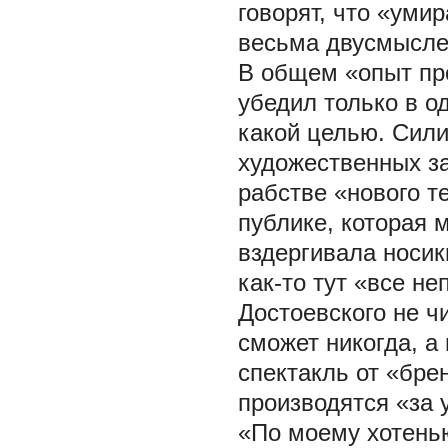
говорят, что «умир
весьма двусмысле
В общем «опыт пр
убедил только в о
какой целью. Сили
художественных за
рабстве «нового т
публике, которая 
вздергивала носик
как-то тут «все н
Достоевского не чи
сможет никогда, а
спектакль от «бре
производятся «за 
«По моему хотен