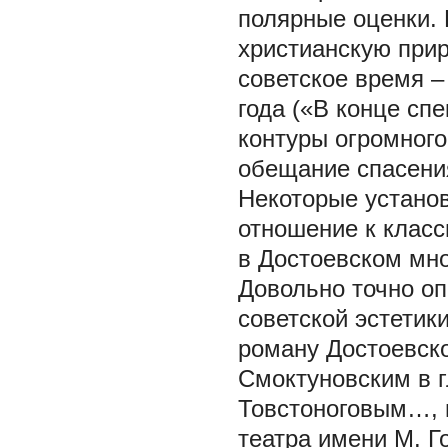
полярные оценки. 
христианскую при
советское время –
года («В конце сп
контуры огромного
обещание спасения
Некоторые установ
отношение к класс
в Достоевском мно
Довольно точно оп
советской эстетик
роману Достоевско
Смоктуновским в г
Товстоноговым…, в
театра имени М. Г