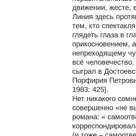
движении, жесте, 
Линия здесь протя
тем, кто спектакля
глядеть глаза в гл
прикосновением, а
непреходящему чув
всё человечество.
сыграл в Достоевс
Порфирия Петрови
1983: 425].
Нет никакого сомн
совершенно «не в
романа: «
самоотв
корреспондировала
(и тоже – самоотв